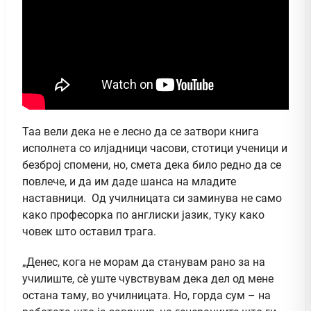
Таа вели дека не е лесно да се затвори книга
исполнета со илјадници часови, стотици ученици и
безброј спомени, но, смета дека било редно да се
повлече, и да им даде шанса на младите
наставници. Од училницата си заминува не само
како професорка по англиски јазик, туку како
човек што оставил трага.
„Денес, кога не морам да станувам рано за на
училиште, сè уште чувствувам дека дел од мене
остана таму, во училницата. Но, горда сум – на