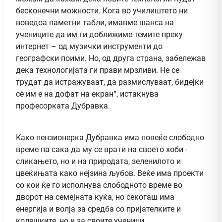
бесконечни можности. Кога во училиштето ни
воведоа паметни табли, имавме шанса на
учениците да им ги доближиме темите преку
интернет – од музички инструменти до
географски поими. Но, од друга страна, забележав
дека технологијата ги прави мрзливи. Не се
трудат да истражуваат, да размислуваат, бидејќи
сè им е на дофат на екран“, истакнува
професорката Дубравка.
Како пензионерка Дубравка има повеќе слободно
време па сака да му се врати на своето хоби -
сликањето, но и на природата, зеленилото и
цвеќињата како нејзина љубов. Веќе има проекти
со кои ќе го исполнува слободното време во
дворот на семејната куќа, но секогаш има
енергија и волја за средба со пријателките и
колешките, но и за своите ученици.