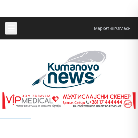
☰
Маркетинг
Огласи