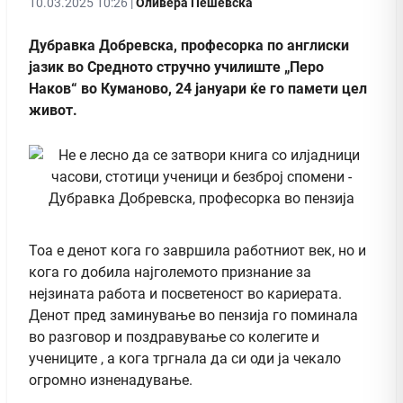
10.03.2025 10:26 |
Оливера Пешевска
Дубравка Добревска, професорка по англиски
јазик во Средното стручно училиште „Перо
Наков“ во Куманово, 24 јануари ќе го памети цел
живот.
Тоа е денот кога го завршила работниот век, но и
кога го добила најголемото признание за
нејзината работа и посветеност во кариерата.
Денот пред заминување во пензија го поминала
во разговор и поздравување со колегите и
учениците , а кога тргнала да си оди ја чекало
огромно изненадување.