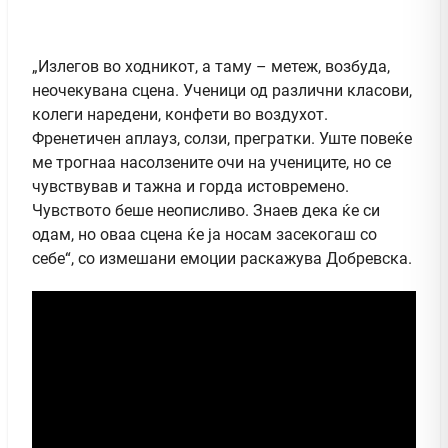
„Излегов во ходникот, а таму – метеж, возбуда,
неочекувана сцена. Ученици од различни класови,
колеги наредени, конфети во воздухот.
Френетичен аплауз, солзи, прегратки. Уште повеќе
ме трогнаа насолзените очи на учениците, но се
чувствував и тажна и горда истовремено.
Чувството беше неописливо. Знаев дека ќе си
одам, но оваа сцена ќе ја носам засекогаш со
себе“, со измешани емоции раскажува Добревска.