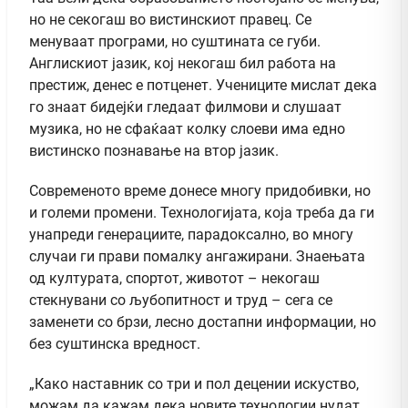
но не секогаш во вистинскиот правец. Се
менуваат програми, но суштината се губи.
Англискиот јазик, кој некогаш бил работа на
престиж, денес е потценет. Учениците мислат дека
го знаат бидејќи гледаат филмови и слушаат
музика, но не сфаќаат колку слоеви има едно
вистинско познавање на втор јазик.
Современото време донесе многу придобивки, но
и големи промени. Технологијата, која треба да ги
унапреди генерациите, парадоксално, во многу
случаи ги прави помалку ангажирани. Знаењата
од културата, спортот, животот – некогаш
стекнувани со љубопитност и труд – сега се
заменети со брзи, лесно достапни информации, но
без суштинска вредност.
„Како наставник со три и пол децении искуство,
можам да кажам дека новите технологии нудат