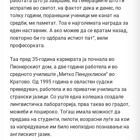
работата што ја завршив, на генерациите што ги
испратив во светот, на фактот дека и денес, по
толку години, поранешни ученици ме канат на
средби, ме паметат. Тоа е најголемата награда за
еден наставник. А ако можев да се вратам назад,
повторно би го одбрала истиот пат“, вели
професорката.
Таа пред 35-година кариерата ја почнала во
Пионерскиот дом, а две години работела и во
средното училиште „Митко Пенџуклиски“ во
Кратово. Од 1995 година е овластен судски
преведувач, работела и во приватни училишта за
странски јазици. Со уште една колешка создале
лингвистичка лабораторија, прва таква во градот,
можеби и пошироко. Тогаш имала можност да
предава на студенти, пилоти, возрасни луѓе за кои
за напредување им било неопходно познавање на
англискиот јазик.