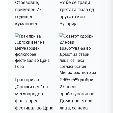
Стрезовце,
ЕУ ќе се гради
приведен 77-
третата фаза од
годишен
пругата кон
кумановец
Бугарија
Гран при за
Советот одобри
„Српски вез“ на
27 нови
меѓународен
вработувања во
фолклорен
Домот за стари
фестивал во Црна
лица, се чека