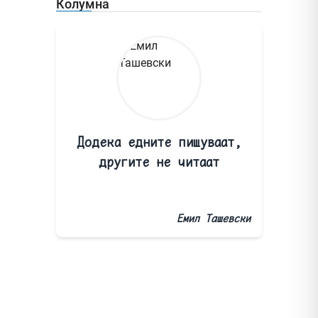
Колумна
Додека едните пишуваат,
другите не читаат
Емил Ташевски