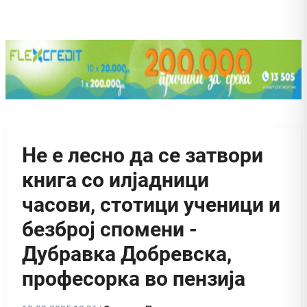
Не е лесно да се затвори
книга со илјадници
часови, стотици ученици и
безброј спомени -
Дубравка Добревска,
професорка во пензија