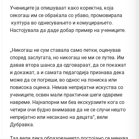
Учениците ја опишуваат како коректна, која
секогаш им се обраќала со убаво, промовирала
култура во однесувањето и комуцирањето.
Настојувала да даде добар пример на учениците.
„Никогаш не сум ставала само петки, оценував
според заслугата, но никогаш не ми се лутеа. Им
давав втора шанса да одговараат, да се покажат
и докажат, а и самата педагодија признава дека
може да се погреши, во однос на пониска или
повисока оценка. Немав непријатни искуства со
учениците, освен мали практични шеги одвреме
навреме. Најнапорни ми беа екскурзиите кога со
четири очи будно внимавав да не се случи нешто
непријатно или несакано на децата“, вели
Дубравка.
Таа вели дека образованието постојано се менува,