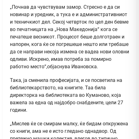
„Почнав да чувствувам замор. Стресно е да си
новинар и уредник, а тука е и административниот
и техничкиот дел. Секој четврток по цел ден бевме
во печатницата на „Нова Македонија“ кога се
печатеше весникот. Процесот беше долготраен и
напорен, кога ќе се погрешеше нешто или требаше
да се направи некоја измена се вадеа нови оловни
одливи. Искрено, имав потреба за помирно
работно место“,објаснува Ивановска.
Така, ја сменила професијата, и се посветила на
библиотекарството, на книгите. Таа била
директорка на библиотеката во Куманово, која
важела за една од најдобро снабдените, цели 27
години.
„Мислев ќе се смирам малку, ќе бидам опкружена
со книги, ама не е исто гледано однадвор. Од
претежно машки колектив, влегов во типично