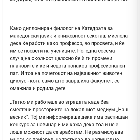
Како дипломиран филолог на Катедрата за
македонски јазик и книжевност секогаш мислела
дека ќе работи како професор, во просвета, и ќе
им се посвети на учениците. Но, една сосема
случајна околност целосно ќе ѝ ги промени
плановите и ќе ѝ исцрта понаков професионален
пат. И тоа на почетокот на најважниот животен
циклус - кога само што завршила факултет, се
омажила и родила дете.
„Татко ми работеше во зградата каде беа
сместени просториите на локалниот медиум „Наш
весник“. Тој ме информираше дека има распишан
конкурс за новинар и ми кажа дека тоа и не е
лоша можност да се вработам. Не размислував
многу, се пријавив, не тестираа да напишавме