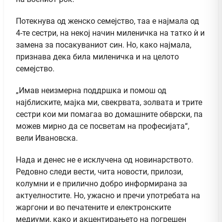
Потекнува од женско семејство, таа е најмала од
4-те сестри, на некој начин миленичка на татко ѝ и
замена за посакуваниот син. Но, како најмала,
признава дека била миленичка и на целото
семејство.
„Имав неизмерна поддршка и помош од
најблиските, мајка ми, свекрвата, золвата и трите
сестри кои ми помагаа во домашните обврски, па
можев мирно да се посветам на професијата“,
вели Ивановска.
Нада и денес не е исклучена од новинарството.
Редовно следи вести, чита новости, прилози,
колумни и е прилично добро информирана за
актуелностите. Но, ужасно и пречи употребата на
жаргони и во печатените и електронските
медиуми, како и акцентирањето на погрешен