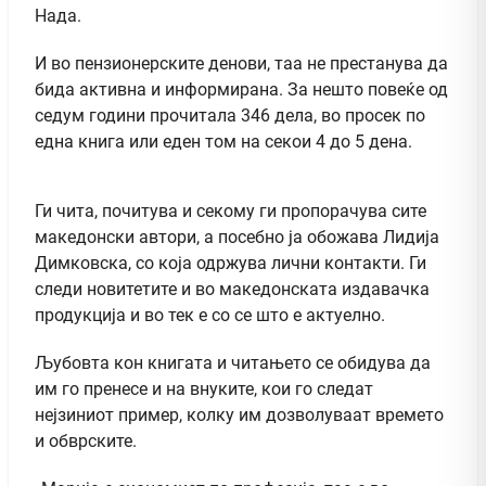
Нада.
И во пензионерските денови, таа не престанува да
бида активна и информирана. За нешто повеќе од
седум години прочитала 346 дела, во просек по
една книга или еден том на секои 4 до 5 дена.
Ги чита, почитува и секому ги пропорачува сите
македонски автори, а посебно ја обожава Лидија
Димковска, со која одржува лични контакти. Ги
следи новитетите и во македонската издавачка
продукција и во тек е со се што е актуелно.
Љубовта кон книгата и читањето се обидува да
им го пренесе и на внуките, кои го следат
нејзиниот пример, колку им дозволуваат времето
и обврските.