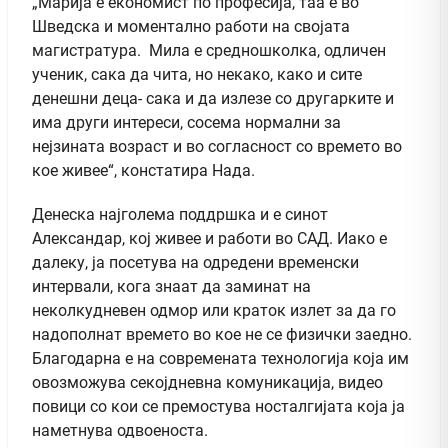
„Марија е економист по професија, таа е во
Шведска и моментално работи на својата
магистратура. Мила е средношколка, одличен
ученик, сака да чита, но некако, како и сите
денешни деца- сака и да излезе со другарките и
има други интереси, сосема нормални за
нејзината возраст и во согласност со времето во
кое живее“, констатира Нада.
Денеска најголема поддршка и е синот
Александар, кој живее и работи во САД. Иако е
далеку, ја посетува на одредени временски
интервали, кога знаат да заминат на
неколкудневен одмор или краток излет за да го
надополнат времето во кое не се физички заедно.
Благодарна е на современата технологија која им
овозможува секојдневна комуникација, видео
повици со кои се премостува носталгијата која ја
наметнува одвоеноста.