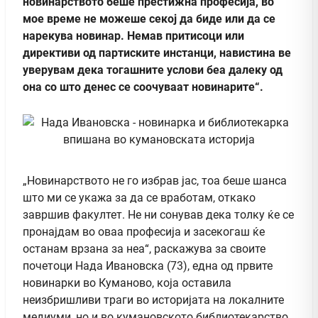
новинарството беше престижна професија, во
мое време не можеше секој да биде или да се
нарекува новинар. Немав притисоци или
директиви од партиските инстанци, навистина ве
уверувам дека тогашните услови беа далеку од
она со што денес се соочуваат новинарите“.
„Новинарството не го избрав јас, тоа беше шанса
што ми се укажа за да се вработам, откако
завршив факултет. Не ни сонував дека толку ќе се
пронајдам во оваа професија и засекогаш ќе
останам врзана за неа“, раскажува за своите
почетоци Нада Ивановска (73), една од првите
новинарки во Куманово, која оставила
неизбришливи траги во историјата на локалните
медиуми, но и во кумановското библиотекарство.