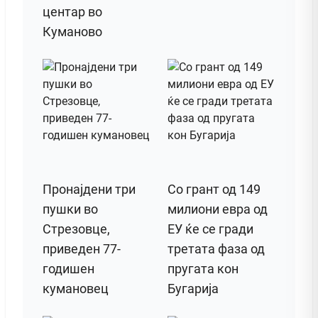
центар во
Куманово
Пронајдени три
Со грант од 149
пушки во
милиони евра од
Стрезовце,
ЕУ ќе се гради
приведен 77-
третата фаза од
годишен
пругата кон
кумановец
Бугарија