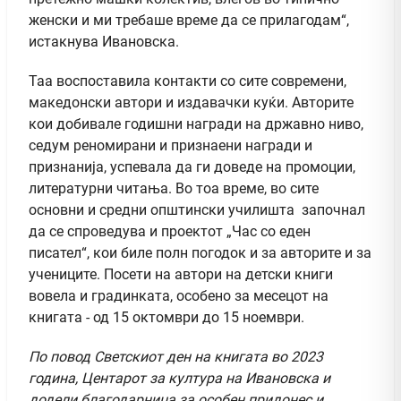
женски и ми требаше време да се прилагодам“,
истакнува Ивановска.
Таа воспоставила контакти со сите современи,
македонски автори и издавачки куќи. Авторите
кои добивале годишни награди на државно ниво,
седум реномирани и признаени награди и
признанија, успевала да ги доведе на промоции,
литературни читања. Во тоа време, во сите
основни и средни општински училишта започнал
да се спроведува и проектот „Час со еден
писател“, кои биле полн погодок и за авторите и за
учениците. Посети на автори на детски книги
вовела и градинката, особено за месецот на
книгата - од 15 октомври до 15 ноември.
По повод Светскиот ден на книгата во 2023
година, Центарот за култура на Ивановска и
додели благодарница за особен придонес и