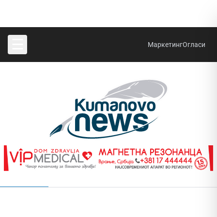
☰
Маркетинг
Огласи