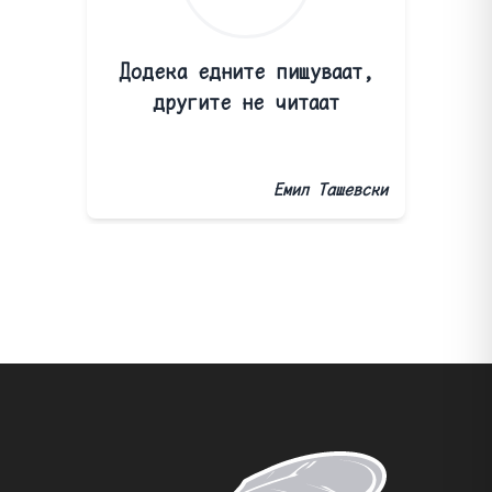
Додека едните пишуваат,
другите не читаат
Емил Ташевски