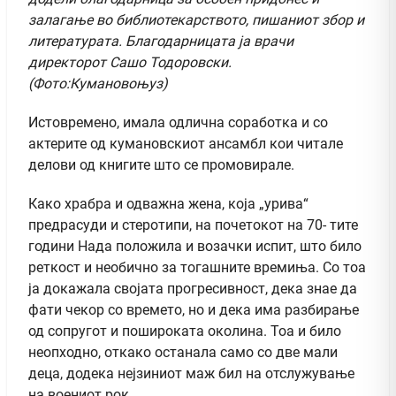
залагање во библиотекарството, пишаниот збор и
литературата. Благодарницата ја врачи
директорот Сашо Тодоровски.
(Фото:Кумановоњуз)
Истовремено, имала одлична соработка и со
актерите од кумановскиот ансамбл кои читале
делови од книгите што се промовирале.
Како храбра и одважна жена, која „урива“
предрасуди и стеротипи, на почетокот на 70- тите
години Нада положила и возачки испит, што било
реткост и необично за тогашните времиња. Со тоа
ја докажала својата прогресивност, дека знае да
фати чекор со времето, но и дека има разбирање
од сопругот и пошироката околина. Тоа и било
неопходно, откако останала само со две мали
деца, додека нејзиниот маж бил на отслужување
на воениот рок.