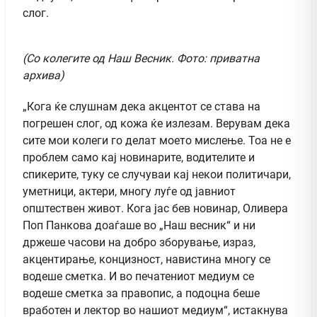
слог.
(Со колегите од Наш Весник. Фото: приватна
архива)
„Кога ќе слушнам дека акцентот се става на
погрешен слог, од кожа ќе излезам. Верувам дека
сите мои колеги го делат моето мислење. Тоа не е
проблем само кај новинарите, водителите и
спикерите, туку се случуваи кај некои политичари,
уметници, актери, многу луѓе од јавниот
општествен живот. Кога јас бев новинар, Оливера
Поп Панкова доаѓаше во „Наш весник“ и ни
држеше часови на добро зборување, израз,
акцентирање, концизност, навистина многу се
водеше сметка. И во печатениот медиум се
водеше сметка за правопис, а подоцна беше
вработен и лектор во нашиот медиум“, истакнува