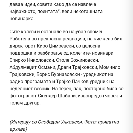
даваа идеи, совети како да се извлече
најважното, поентата“, вели некогашната
новинарка.
Сите колеги и останале во најубав спомен.
Работела во прекрасна редакција, на чие чело бил
директорот Киро Џимревски, со целосна
поддршка и разбирање од колегите- новинари:
Спирко Николовски, Столе Божиновски,
Абдулмеџит Османи, Драги Трајковски, Момчило
Трајковски, Борис Бурназовски - уредникот на
радио програмата и Трајко Пачков уредник на
неделниот весник. На терен, пак, постојано била со
фотографот Скендер Шабани, извонреден човек и
голем другар.
(Интервју со Слободан Унковски. Фото: приватна
архива)