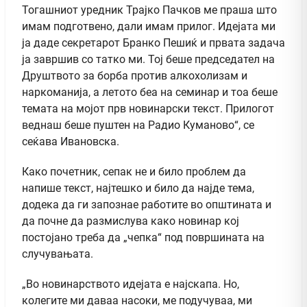
Тогашниот уредник Трајко Пачков ме праша што
имам подготвено, дали имам прилог. Идејата ми
ја даде секретарот Бранко Пешиќ и првата задача
ја завршив со татко ми. Тој беше председател на
Друштвото за борба против алкохолизам и
наркоманија, а летото беа на семинар и тоа беше
темата на мојот прв новинарски текст. Прилогот
веднаш беше пуштен на Радио Куманово“, се
сеќава Ивановска.
Како почетник, сепак не и било проблем да
напише текст, најтешко и било да најде тема,
додека да ги запознае работите во општината и
да почне да размислува како новинар кој
постојано треба да „чепка“ под површината на
случувањата.
„Во новинарството идејата е најскапа. Но,
колегите ми даваа насоки, ме подучуваа, ми