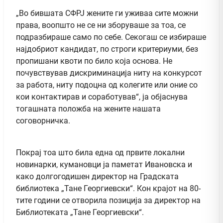
„Во бившата СФРЈ жените ги уживаа сите можни
права, воопшто не се ни зборуваше за тоа, се
подразбираше само по себе. Секогаш се избираше
најдобриот кандидат, по строги критериуми, без
пропишани квоти по било која основа. Не
почувствував дискриминација ниту на конкурсот
за работа, ниту подоцна од колегите или оние со
кои контактирав и соработував“, ја објаснува
тогашната положба на жените нашата
соговорничка.
Покрај тоа што била една од првите локални
новинарки, кумановци ја паметат Ивановска и
како долгогодишен директор на Градската
библиотека „Тане Георгиевски“. Кон крајот на 80-
тите години се отворила позиција за директор на
Библиотеката „Тане Георгиевски“.