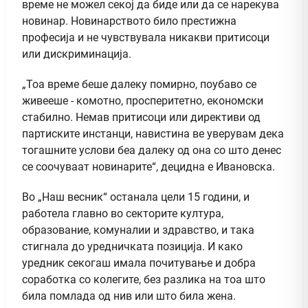
време не можел секој да биде или да се нарекува
новинар. Новинарството било престижна
професија и не чувствувала никакви притисоци
или дискриминација.
„Тоа време беше далеку помирно, поубаво се
живееше - комотно, просперитетно, економски
стабилно. Немав притисоци или директиви од
партиските инстанци, навистина ве уверувам дека
тогашните услови беа далеку од она со што денес
се соочуваат новинарите“, децидна е Ивановска.
Во „Наш весник“ останaла цели 15 години, и
работела главно во секторите култура,
образование, комуналии и здравство, и така
стигнала до уредничката позиција. И како
уредник секогаш имала почитување и добра
соработка со колегите, без разлика на тоа што
била помлада од нив или што била жена.