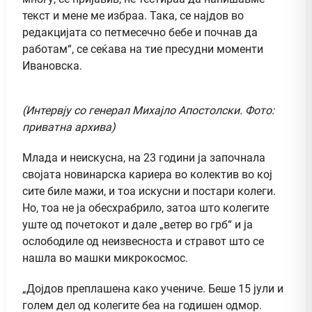
текст и мене ме избраа. Така, се најдов во
редакцијата со петмесечно бебе и почнав да
работам“, се сеќава на тие пресудни моменти
Ивановска.
(Интервју со генерал Михајло Апостолски. Фото:
приватна архива)
Млада и неискусна, на 23 години ја започнала
својата новинарска кариера во колектив во кој
сите биле мажи, и тоа искусни и постари колеги.
Но, тоа не ја обесхрабрило, затоа што колегите
уште од почетокот и дале „ветер во грб“ и ја
ослободиле од неизвесноста и стравот што се
нашла во машки микрокосмос.
„Дојдов преплашена како учениче. Беше 15 јули и
голем дел од колегите беа на годишен одмор.