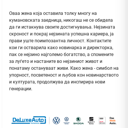
Оваа жена која оставила толку многу на
кумановската заедница, никогаш не се обидела
да ги истакнува своите достигнувања. Нејзината
скроност и покрај нејзината успешна кариера, ја
прави уште поимпозантна личност. Контактите
кои ги остварила како новинарка и директорка,
пак се нејзино најголемо богатство, а спомените
за луѓето и настаните во нејзиниот живот и
понатаму остануваат живи. Како жена - симбол на
упорност, посветеност и љубов кон новинарството
и културата, продолжува да инспирира нови
генерации.