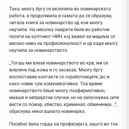
Така, многу бргу се вклопила во новинарската
работа, а продолжила и самата да се образува,
читала книги за новинарство од кои многу
научила. На неколку наврати биле во работни
посети на култниот НИН, кој важел за медиум со
високо ниво на професионалност и од каде многу
научила за новинарството.
„Тогаш ми влезе новинарството во крв, ми се
вовлече под кожа и го засакав. Многу бргу
воспоставив контакти со соработниците, јас и
како човек сум комуникативна. Тоа време
новинарството беше многу поафирмативно,
имаше и непријатни случки, но не започнуваа сите
вести со пожар, убиство, криминал, обвиненија...“,
објаснува некогашната новинарка.
Посебно била горда на професијата, зашто во тоа