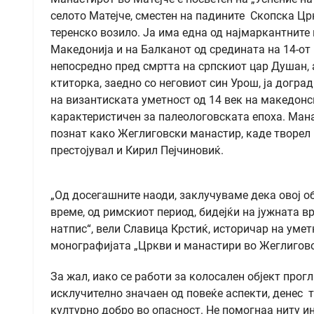
селото Матејче, сместен на падините Скопска Црн
теренско возило. Ја има една од најмаркантните
Македонија и на Балканот од средината на 14-от 
непосредно пред смртта на српскиот цар Душан, а
ктиторка, заедно со неговиот син Урош, ја догр
на византиската уметност од 14 век на македонс
карактеристичен за палеологовската епоха. Манас
познат како Жеглиговски манастир, каде творел
престојувал и Кирил Пејчиновиќ.
„Од досегашните наоди, заклучуваме дека овој об
време, од римскиот период, бидејќи на јужната в
натпис“, вели Славица Крстиќ, историчар на умет
монографијата „Цркви и манастири во Жеглигово
За жал, иако се работи за колосален објект прог
исклучително значаен од повеќе аспекти, денес т
културно добро во опасност. Не помогнаа ниту и