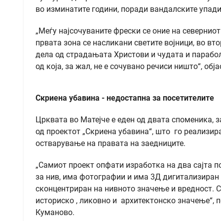
во изминатите години, поради вандалските упад
„Меѓу најсочуваните фрески се оние на северниот
првата зона се насликани светите војници, во втор
дела од страдањата Христови и чудата и парабол
од која, за жал, не е сочувано речиси ништо“, обј
Скриена убавина - недостапна за посетителите
Црквата во Матејче е еден од двата споменика, з
од проектот „Скриена убавина“, што го реализир
остварување на правата на заедниците.
„Самиот проект опфати изработка на два сајта по
за нив, има фотографии и има 3Д дигитализиран 
сконцентриран на нивното значење и вредност. С
историско , ликовно и архитектонско значење“,
Куманово.