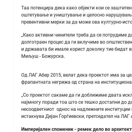
Таа потенцира дека како објекти кои се заштитен
оштетување и уништување и целосно нарушување 
превентивни мерки за да може ова културно-исто
„Како активни чинители треба да се потрудиме да
долготраен процес да ги вклучиме во општестве
и државата би имале корист доколку тие бидат в
Миљуш - Божурска.
Од ЛАГ Абер 2015, велат дека проектот има за цел
фрапантната негрижа од страна на институциона
„Со проектот сакаме да ги доближиме двата иск
најмногу поради тоа што се тешко достапни до д
несоодветниот однос на надлежните институции 
истакнува Дејан Ѓорѓиевски, претседател на ЛАГ 
Империјален споменик - ремек дело во архитект