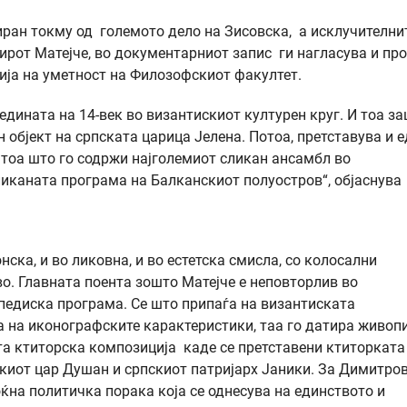
ран токму од големото дело на Зисовска, а исклучителни
ирот Матејче, во документарниот запис ги нагласува и про
ија на уметност на Филозофскиот факултет.
едината на 14-век во византискиот културен круг. И тоа з
 објект на српската царица Јелена. Потоа, претставува и 
атоа што го содржи најголемиот сликан ансамбл во
ликаната програма на Балканскиот полуостров“, објаснува
нска, и во ликовна, и во естетска смисла, со колосални
о. Главната поента зошто Матејче е неповторлив во
опедиска програма. Се што припаѓа на византиската
ва на иконографските карактеристики, таа го датира живоп
та ктиторска композиција каде се претставени ктиторката
пскиот цар Душан и српскиот патријарх Јаники. За Димитро
ќна политичка порака која се однесува на единството и