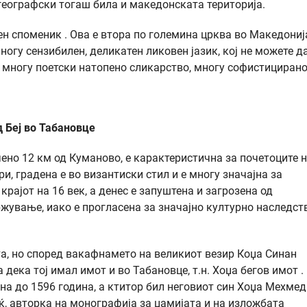
 географски тогаш била и македонската територија.
ен споменик . Ова е втора по големина црква во Македониј
огу сензибилен, деликатен ликовен јазик, кој не можете да
, многу поетски натопено сликарство, многу софистицирано
 Беј во Табановце
ено 12 км од Куманово, е карактеристична за почетоците 
, градена е во византиски стил и е многу значајна за
крајот на 16 век, а денес е запуштена и загрозена од
ување, иако е прогласена за значајно културно наследст
а, но според вакафнамето на великиот везир Коџа Синан
 дека тој имал имот и во Табановце, т.н. Хоџа бегов имот .
на до 1596 година, а ктитор бил неговиот син Хоџа Мехмед
иќ, авторка на монографија за џамијата и на изложбата