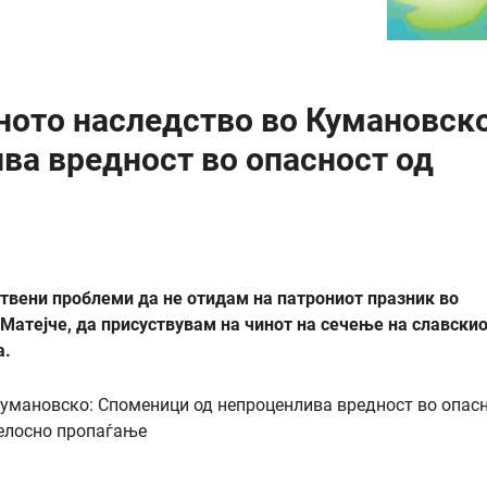
ното наследство во Кумановскo
ва вредност во опасност од
твени проблеми да не отидам на патрониот празник во
атејче, да присуствувам на чинот на сечење на славски
а.