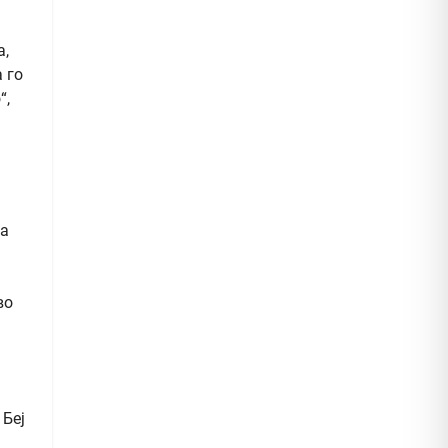
а,
 го
“,
на
во
 Беј