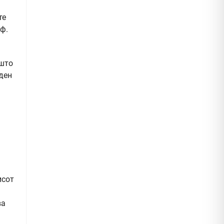
те
ф.
ашто
еден
исот
ва