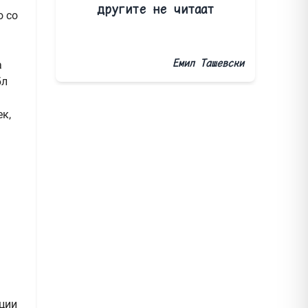
другите не читаат
о со
Емил Ташевски
а
бл
к,
уции