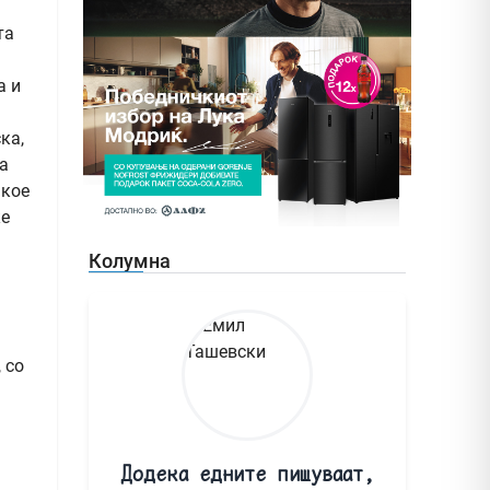
та
а и
ка,
а
 кое
ќе
Колумна
 со
Додека едните пишуваат,