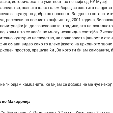
совска, историчарка на уметност во пензија од НУ Музеј
аследство, позната како голем борец за заштита на црква
асена за културно добро во опасност. Заедно со останатите
јче, раселени по воениот конфликт од 2001 година, Зисовск
 почитувајќи ја долговековната традицијата на локалното
вој храм што се наоѓа во многу незавидна состојба. Зисовс
ително културно наследство, на пошироката јавност и стан
офил објави видео како го влече јажето на црковното ѕвоно
рковен простор, прашувајќи „За кого ги бијам камбаните, 
ќе ги бијам камбаните, ќе бијам се додека не ме чуе некој“,
к во Македонија
 Св. Богородица“. Оддалечен е 32 км од Куманово, 7 км од