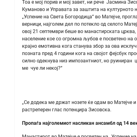
Тоа е мој порив и мој завет, ни рече Јасмина Зи
Куманово и Управата за заштита на културното н
„Успение на Света Богородица“ во Матејче, прогл
верници, најголем дел по потекло од селото Мате
овој 21 септември беше во манастирската црква,
население кое со огромна љубов е посветено на о
крајно емотивна кога станува збор за ова исклуч
позната пред 4 години кога на својот фејсбук пр
силно одекнува низ импозантниот, но руиниран ц
ме чуе ли некој?“
„Се додека ме држат нозете ќе одам во Матејче и 
растреперен глас потенцира Зисовска.
Пропаѓа најголемиот насликан ансамбл од 14 ве
Манастирот во Матејче е посветен на „Успение на