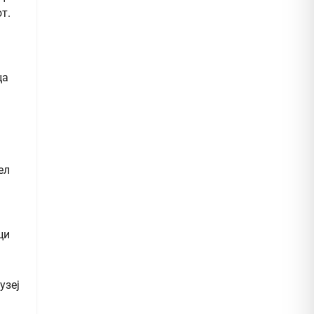
т.
ца
ел
ци
узеј