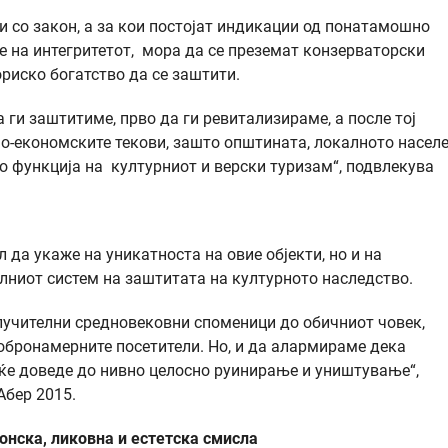
и со закон, а за кои постојат индикации од понатамошно
на интегритетот, мора да се преземат конзерваторски
риско богатство да се заштити.
 ги заштитиме, прво да ги ревитализираме, а после тој
но-економските текови, зашто општината, локалното насел
о функција на културниот и верски туризам“, подвлекува
 да укаже на уникатноста на овие објекти, но и на
лниот систем на заштитата на културното наследство.
лучителни средновековни споменици до обичниот човек,
обронамерните посетители. Но, и да алармираме дека
ќе доведе до нивно целосно руинирање и уништување“,
Абер 2015.
онска, ликовна и естетска смисла