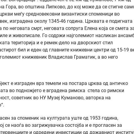
а Гора, во општина Липково, до кој може да се стигне сам
 цркви меѓу средновековни византиски споменици во
век, изградена околу 1345-46 година. Црквата е подигната
 по неговата смрт, неговата сопруга Елена која се смета з
адиле и живописале. Го содржи најголемиот насликан ансам
ката територија и е ремек-дело на дворскиот стил
тирот бил и еден од главните книжевни центри од 15-19 ве
 големиот книжевник Владислав Граматик, а во него
јект е изграден врз темели на постара црква од античко
рата во подножјето е вградена римска стела со римски
ност, советник во НУ Музеј Куманово, авторка на
“.
ласен за споменик на културата уште од 1953 година,
ој се наоѓа во загрижувачка состојба и е прогласен за
нтервенциите и одредени инвестиции од државниот инстит