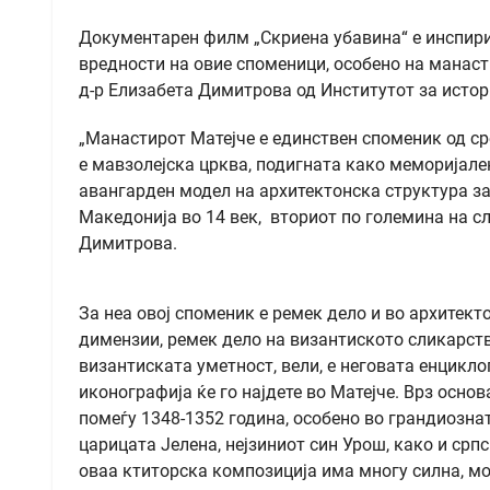
Документарен филм „Скриена убавина“ е инспири
вредности на овие споменици, особено на манаст
д-р Елизабета Димитрова од Институтот за истор
„Манастирот Матејче е единствен споменик од ср
е мавзолејска црква, подигната како меморијален
авангарден модел на архитектонска структура з
Македонија во 14 век, вториот по големина на с
Димитрова.
За неа овој споменик е ремек дело и во архитекто
димензии, ремек дело на византиското сликарств
византиската уметност, вели, е неговата енцикл
иконографија ќе го најдете во Матејче. Врз осно
помеѓу 1348-1352 година, особено во грандиозна
царицата Јелена, нејзиниот син Урош, како и ср
оваа ктиторска композиција има многу силна, мо