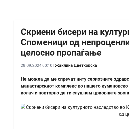
Скриени бисери на култур
Споменици од непроценли
целосно пропаѓање
28.09.2024 00:10 |
Жаклина Цветковска
Не можеа да ме спречат ниту сериозните здравс
манастирскиот комплекс во нашето кумановско М
колач и повторно да ги слушнам црковните ѕвон