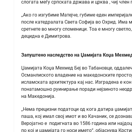
слогата меѓу српската држава и црква , чиј член
„Ако го изгубиме Матејче, губиме еден империјал
после катедралата Света Софија во Охрид. Има мн
сретнете во многу споменици. Тоа е многу светло
децидна е Димитрова.
Запуштено наследство на Џамијата Коџа Мехмед
Џамијата Коџа Мехмед Беј во Табановце, оддалеч
Османлиското владение на македонските простори
исламската архитектура кај нас. Изградена е кон 
понатамошно руинирање поради нејзиното неодрж
на Македонија.
„Нема прецизни податоци од кога датира џамијат
паша, кој имал свој имот и во Качаник, се дознава
Вeројатно е подигната во 1586 година или најдоц
по кој и џамијата го носи името“, објаснува Крст