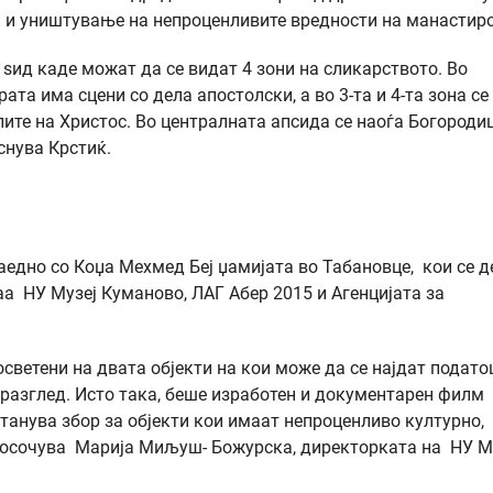
и и уништување на непроценливите вредности на манастиро
 ѕид каде можат да се видат 4 зони на сликарството. Во
ата има сцени со дела апостолски, а во 3-та и 4-та зона се
ите на Христос. Во централната апсида се наоѓа Богороди
аснува Крстиќ.
аедно со Коџа Мехмед Беј џамијата во Табановце, кои се д
аа НУ Музеј Куманово, ЛАГ Абер 2015 и Агенцијата за
светени на двата објекти на кои може да се најдат подато
разглед. Исто така, беше изработен и документарен филм
танува збор за објекти кои имаат непроценливо културно,
 посочува Марија Миљуш- Божурска, директорката на НУ М