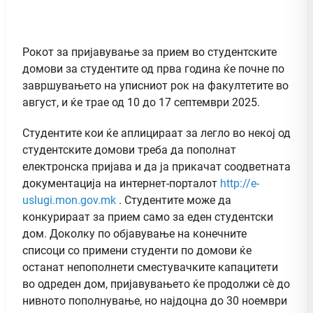
Рокот за пријавување за прием во студентските
домови за студентите од прва година ќе почне по
завршувањето на уписниот рок на факултетите во
август, и ќе трае од 10 до 17 септември 2025.
Студентите кои ќе аплицираат за легло во некој од
студентските домови треба да пополнат
електронска пријава и да ја прикачат соодветната
документација на интернет-порталот
http://e-
uslugi.mon.gov.mk
. Студентите може да
конкурираат за прием само за еден студентски
дом. Доколку по објавување на конечните
списоци со примени студенти по домови ќе
останат непополнети сместувачките капацитети
во одреден дом, пријавувањето ќе продолжи сè до
нивното пополнување, но најдоцна до 30 ноември