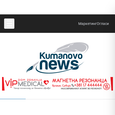
☰
Маркетинг
Огласи