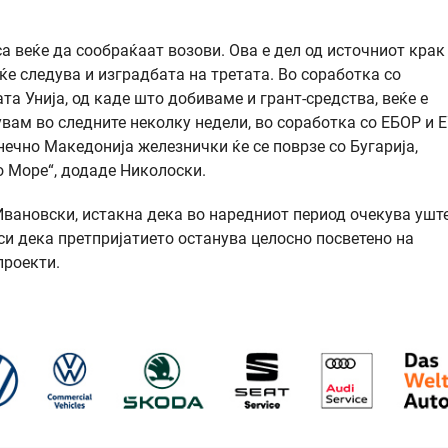
а веќе да сообраќаат возови. Ова е дел од источниот крак
ќе следува и изградбата на третата. Во соработка со
а Унија, од каде што добиваме и грант-средства, веќе е
увам во следните неколку недели, во соработка со ЕБОР и Е
онечно Македонија железнички ќе се поврзе со Бугарија,
о Море“, додаде Николоски.
ановски, истакна дека во наредниот период очекува ушт
и дека претпријатието останува целосно посветено на
проекти.