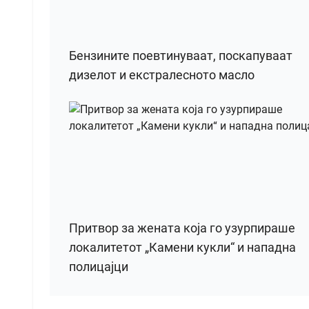
Бензините поевтинуваат, поскапуваат
дизелот и екстралесното масло
Притвор за жената која го узурпираше
локалитетот „Камени кукли“ и нападна
полицајци