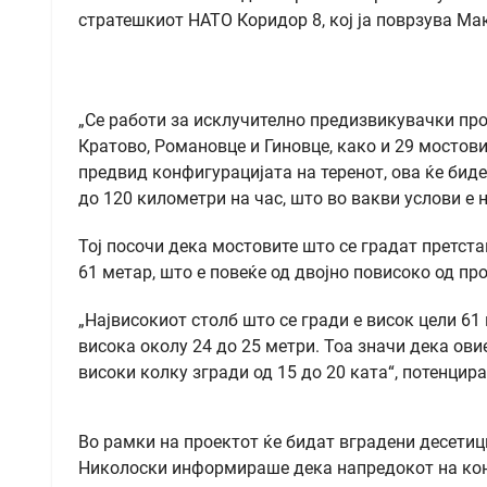
стратешкиот НАТО Коридор 8, кој ја поврзува Ма
„Се работи за исклучително предизвикувачки про
Кратово, Романовце и Гиновце, како и 29 мостови
предвид конфигурацијата на теренот, ова ќе биде
до 120 километри на час, што во вакви услови е 
Тој посочи дека мостовите што се градат претст
61 метар, што е повеќе од двојно повисоко од пр
„Највисокиот столб што се гради е висок цели 61
висока околу 24 до 25 метри. Тоа значи дека ови
високи колку згради од 15 до 20 ката“, потенцир
Во рамки на проектот ќе бидат вградени десетиц
Николоски информираше дека напредокот на конс