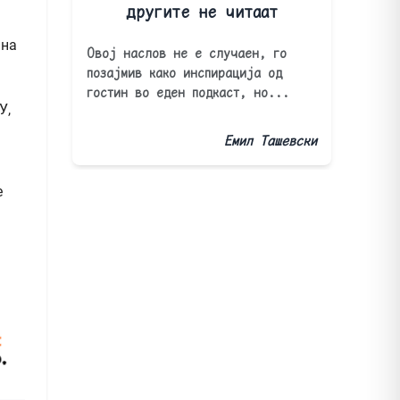
другите не читаат
 на
Овој наслов не е случаен, го
позајмив како инспирација од
гостин во еден подкаст, но...
У,
Емил Ташевски
е