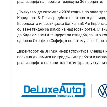
реализација на проектот изнесува 36 проценти.
„Очекувам до октомври 2028 година по оваа трас
Коридорот 8. По изградбата на втората делница, 
Европската инвестициска банка, ЕБОР и Европскат
објавен тендер за избор на надзорен орган. Очек
да биде објавен и тендерот за изведба, со што к
односно Скопје со Софија, а понатаму и со Црнот
Директорот на ЈП МЖ Инфраструктура, Синиша Ив
посилна динамика на градежните работи и наглас
реализацијата на капиталните инфраструктурни 