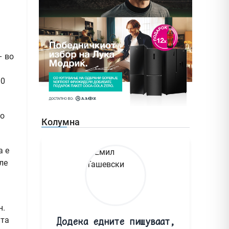
– во
00
до
Колумна
а е
ле
н.
ата
Додека едните пишуваат,