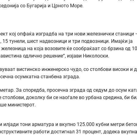
кедонија со Бугарија и Црното Море.
ект кој опфаќа изградба на три нови железнички станици 
, 15 тунели, шест надвозници и три подвозници. Имајќи ја
 железница на која возовите ќе сообраќаат со брзина од 1
навистина одлично решение“, изјави Николоски.
авуваат вистинско инженерско чудо, со столбови високи и 
осечна осумкатна станбена зграда.
 метар. За споредба, просечна зграда од седум до осум кат
е столбови, доколку би се наоѓале во урбана средина, би би
аше министерот.
и илјади тони арматура и вкупно 125.000 кубни метри бето
труктивните работи достигнал 31 процент, додека вкупн