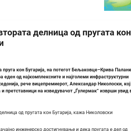
втората делница од пругата кон
и
 пруга кон Бугарија, на потегот Бељаковце–Крива Паланк
за еден од најкомплексните и најголеми инфраструктурни
едонија, рече вицепремиерот, Александар Николоски, кој
 и претставници на изведувачот „Ѓулермак“ изврши увид 
ачајно инженерско достигнување и дека пругата е дел од