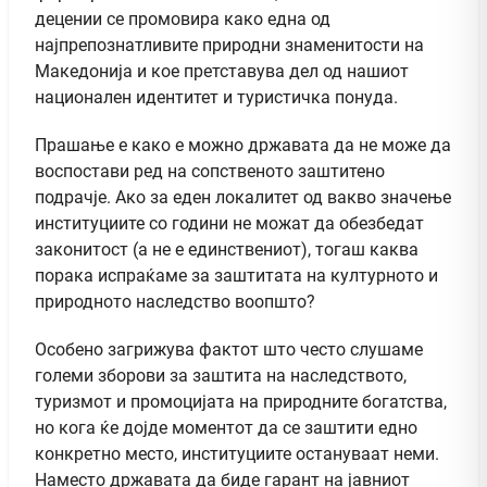
децении се промовира како една од
најпрепознатливите природни знаменитости на
Македонија и кое претставува дел од нашиот
национален идентитет и туристичка понуда.
Прашање е како е можно државата да не може да
воспостави ред на сопственото заштитено
подрачје. Ако за еден локалитет од вакво значење
институциите со години не можат да обезбедат
законитост (а не е единствениот), тогаш каква
порака испраќаме за заштитата на културното и
природното наследство воопшто?
Особено загрижува фактот што често слушаме
големи зборови за заштита на наследството,
туризмот и промоцијата на природните богатства,
но кога ќе дојде моментот да се заштити едно
конкретно место, институциите остануваат неми.
Наместо државата да биде гарант на јавниот