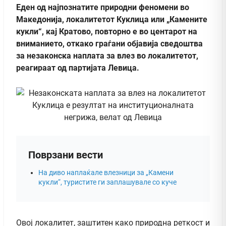
Еден од најпознатите природни феномени во
Македонија, локалитетот Куклица или „Камените
кукли“, кај Кратово, повторно е во центарот на
вниманието, откако граѓани објавија сведоштва
за незаконска наплата за влез во локалитетот,
реагираат од партијата Левица.
Поврзани вести
На диво наплаќале влезници за „Камени
кукли“, туристите ги заплашувале со куче
Овој локалитет, заштитен како природна реткост и