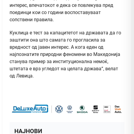
интерес, впечатокот е дека се повлекува пред
поединци кои со години воспоставуваат
сопствени правила.
Куклица е тест за капацитетот на државата да го
заштити она што самата го прогласила за
вредност од јавен интерес. А кога еден од
најпознатите природни феномени во Македонија
станува пример за институционална немоќ,
штетата е врз угледот на целата држава“, велат
од Левица.
НАЈНОВИ