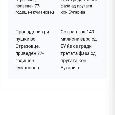
Пронајдени три
Со грант од 149
пушки во
милиони евра од
Стрезовце,
ЕУ ќе се гради
приведен 77-
третата фаза од
годишен
пругата кон
кумановец
Бугарија