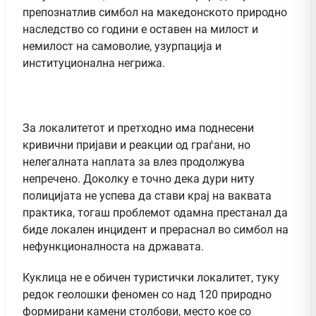
препознатлив симбол на македонското природно
наследство со години е оставен на милост и
немилост на самоволие, узурпација и
институционална негрижа.
За локалитетот и претходно има поднесени
кривични пријави и реакции од граѓани, но
нелегалната наплата за влез продолжува
непречено. Доколку е точно дека дури ниту
полицијата не успева да стави крај на ваквата
практика, тогаш проблемот одамна престанал да
биде локален инцидент и прераснал во симбол на
нефункционалноста на државата.
Куклица не е обичен туристички локалитет, туку
редок геолошки феномен со над 120 природно
формирани камени столбови, место кое со