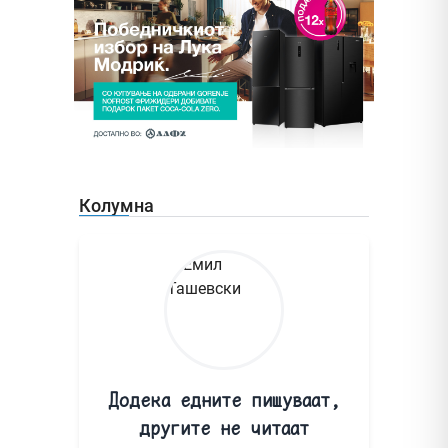
Колумна
Додека едните пишуваат,
другите не читаат