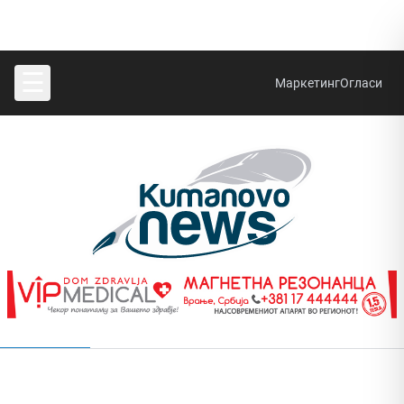
☰
Маркетинг
Огласи