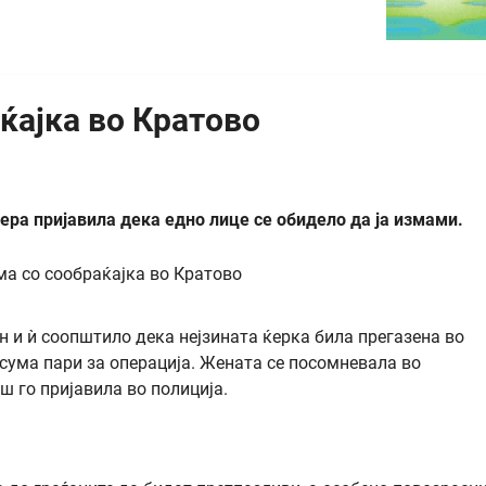
ќајка во Кратово
ра пријавила дека едно лице се обидело да ја измами.
он и ѝ соопштило дека нејзината ќерка била прегазена во
 сума пари за операција. Жената се посомневала во
ш го пријавила во полиција.