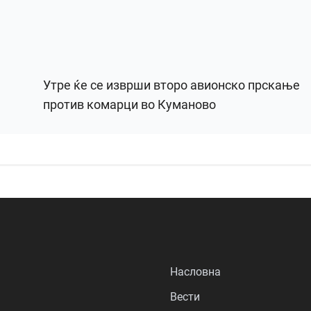
Утре ќе се изврши второ авионско прскање
против комарци во Куманово
Насловна
Вести