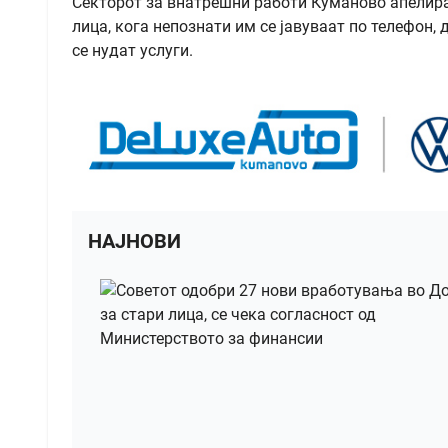
Секторот за внатрешни работи Куманово апелира 
лица, кога непознати им се јавуваат по телефон,
се нудат услуги.
НАЈНОВИ