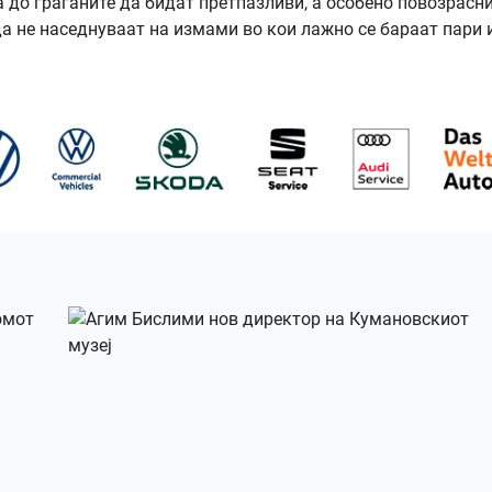
до граѓаните да бидат претпазливи, а особено повозрасн
 да не наседнуваат на измами во кои лажно се бараат пари 