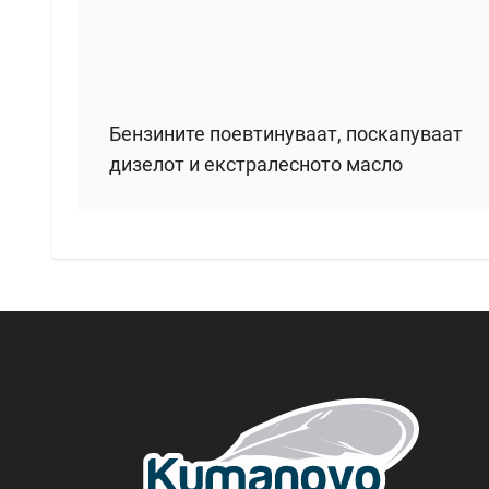
Бензините поевтинуваат, поскапуваат
дизелот и екстралесното масло