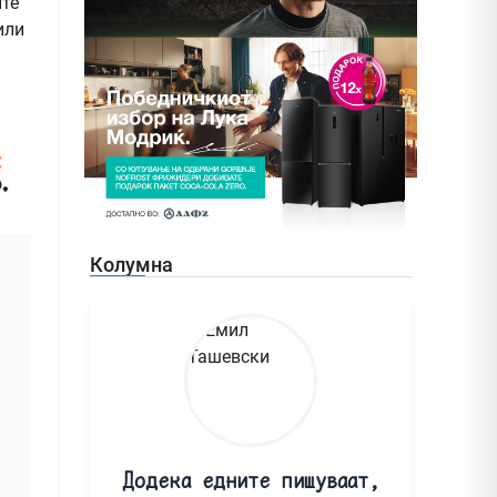
ите
или
Колумна
Додека едните пишуваат,