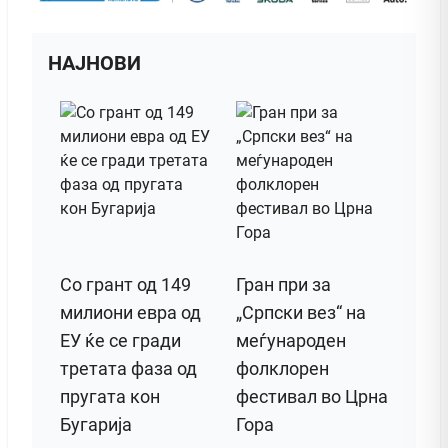
НАЈНОВИ
Со грант од 149
Гран при за
милиони евра од
„Српски вез“ на
ЕУ ќе се гради
меѓународен
третата фаза од
фолклорен
пругата кон
фестивал во Црна
Бугарија
Гора