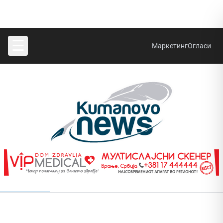
☰
Маркетинг
Огласи