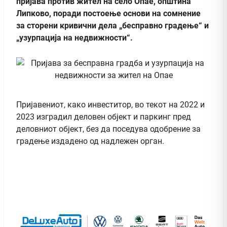
пријава против жител на село Опае, општина
Липково, поради постоење основи на сомнение
за сторени кривични дела „бесправно градење“ и
„узурпација на недвижности“.
Пријавениот, како инвеститор, во текот на 2022 и
2023 изградил деловен објект и паркинг пред
деловниот објект, без да поседува одобрение за
градење издадено од надлежен орган.