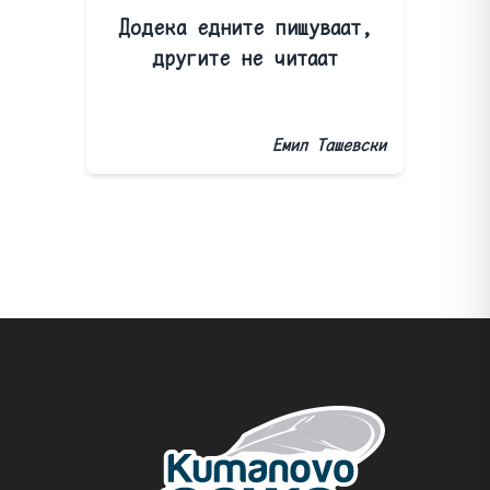
Додека едните пишуваат,
другите не читаат
Емил Ташевски