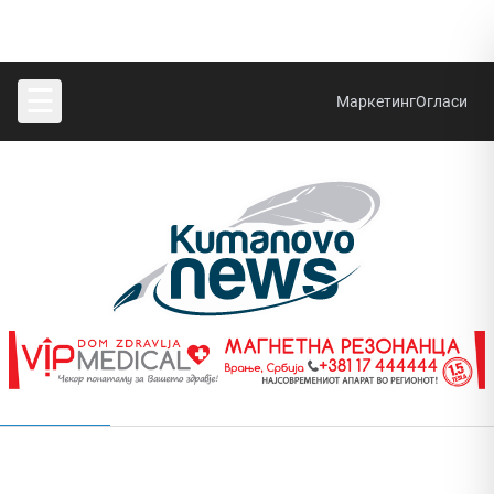
☰
Маркетинг
Огласи