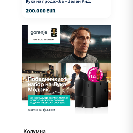
Куќа на продажба – Зелeн Рид,
Куманово
200.000 EUR
Колумна