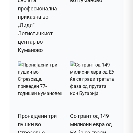
својата
во Куманово
професионална
приказна во
„Лидл“
Логистичкиот
центар во
Куманово
Пронајдени три
Со грант од 149
пушки во
милиони евра од
Стрезовце,
ЕУ ќе се гради