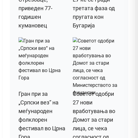
приведен 77-
третата фаза од
годишен
пругата кон
кумановец
Бугарија
Гран при за
Советот одобри
„Српски вез“ на
27 нови
меѓународен
вработувања во
фолклорен
Домот за стари
фестивал во Црна
лица, се чека
Гора
согласност од