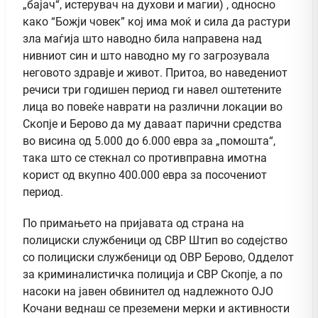
„бајач“, истерувач на духови и магии) , односно
како “Божји човек” кој има моќ и сила да растури
зла маѓија што наводно била направена над
нивниот син и што наводно му го загрозувала
неговото здравје и живот. Притоа, во наведениот
речиси три годишен период ги навел оштетените
лица во повеќе наврати на различни локации во
Скопје и Берово да му даваат парични средства
во висина од 5.000 до 6.000 евра за „помошта“,
така што се стекнал со противправна имотна
корист од вкупно 400.000 евра за посочениот
период.
По примањето на пријавата од страна на
полициски службеници од СВР Штип во содејство
со полициски службеници од ОВР Берово, Одделот
за криминалистичка полиција и СВР Скопје, а по
насоки на јавен обвинител од надлежното ОЈО
Кочани веднаш се преземени мерки и активности