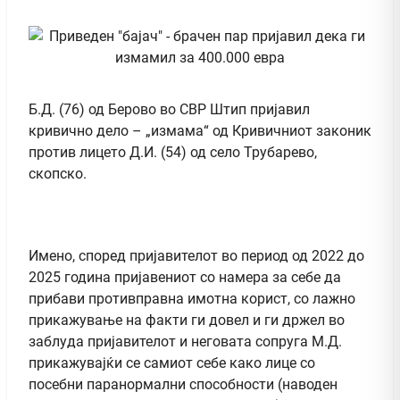
Б.Д. (76) од Берово во СВР Штип пријавил
кривично дело – „измама“ од Кривичниот законик
против лицето Д.И. (54) од село Трубарево,
скопско.
Имено, според пријавителот во период од 2022 до
2025 година пријавениот со намера за себе да
прибави противправна имотна корист, со лажно
прикажување на факти ги довел и ги држел во
заблуда пријавителот и неговата сопруга М.Д.
прикажувајќи се самиот себе како лице со
посебни паранормални способности (наводен