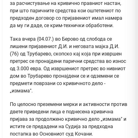
за расчистување на кривично правниот настан,
при што паричните средства кои оштетениот по
предходен договор со пријавениот имал намера
да му ги даде, се крим-технички обработени.
Така вчера (04.07.) во Берово од слобода се
лишени пријавениот Д.И. и неговата мајка Д.И.
(76) од Трубарево, скопско кај која при извршен
претрес се пронајдени парични средства во износ
од 3.000 евра. Од извршениот претрес во нивниот
дом во Трубарево пронајдени се и одземени се
предмети поврзани со кривичното дело -
„измама".
По целосно преземени мерки и активности против
двете приведени лица е поднесена кривична
пријава за продолжено кривично дело „измама" и
истите се предадени на Судија за предходна
постапка во Основниот суд Кочани.