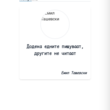
Додека едните пишуваат,
другите не читаат
Емил Ташевски