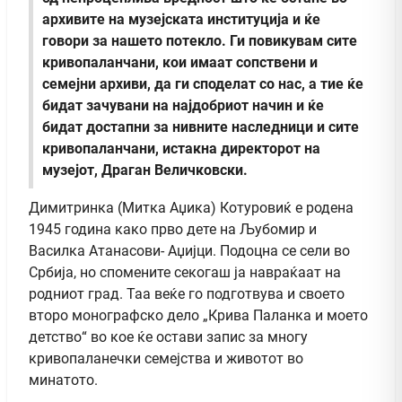
архивите на музејската институција и ќе
говори за нашето потекло. Ги повикувам сите
кривопаланчани, кои имаат сопствени и
семејни архиви, да ги споделат со нас, а тие ќе
бидат зачувани на најдобриот начин и ќе
бидат достапни за нивните наследници и сите
кривопаланчани, истакна директорот на
музејот, Драган Величковски.
Димитринка (Митка Аџика) Котуровиќ е родена
1945 година како прво дете на Љубомир и
Василка Атанасови- Аџијци. Подоцна се сели во
Србија, но спомените секогаш ја навраќаат на
родниот град. Таа веќе го подготвува и своето
второ монографско дело „Крива Паланка и моето
детство“ во кое ќе остави запис за многу
кривопаланечки семејства и животот во
минатото.