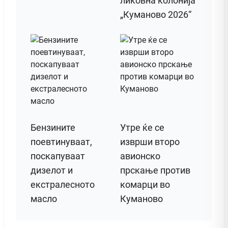
ликовна колонија
„Куманово 2026“
Бензините
Утре ќе се
поевтинуваат,
изврши второ
поскапуваат
авионско
дизелот и
прскање против
екстралесното
комарци во
масло
Куманово