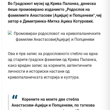
Во Градскиот музеј од Крива Паланка, денеска
беше промовирано изданието „Родослов на
фамилиите Анастасови (Аџијци) и Попценеви“,чиј
автор е Димитринка-Митка Аџика Котуровиќ.
Ова е прв запис за родословното стебло на една
од старите градски фамилии од Крива Паланка,
како вреден запис за корените, автентичните
личности и историски настани од
кривопаланечката историја и култура.
Корените на моите две стебла
Анастасови-Аџијци и Попценеви, по таткова