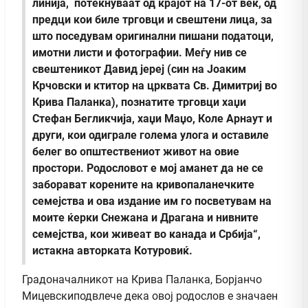
линија, потекнуваат од крајот на 17-от век, од
предци кои биле трговци и свештени лица, за
што поседувам оригинални пишани податоци,
имотни листи и фотографии. Меѓу нив се
свештеникот Давид јереј (син на Јоаким
Крчовски и ктитор на црквата Св. Димитриј во
Крива Паланка), познатите трговци хаџи
Стефан Бегликчија, хаџи Маџо, Коле Арнаут и
други, кои одиграле голема улога и оставиле
белег во општествениот живот на овие
простори. Родословот е мој аманет да не се
заборават корените на кривопаланечките
семејства и ова издание им го посветувам на
моите ќерки Снежана и Драгана и нивните
семејства, кои живеат во канада и Србија“,
истакна авторката Котуровиќ.
Градоначалникот на Крива Паланка, Борјанчо
Мицевскиподвлече дека овој родослов е значаен