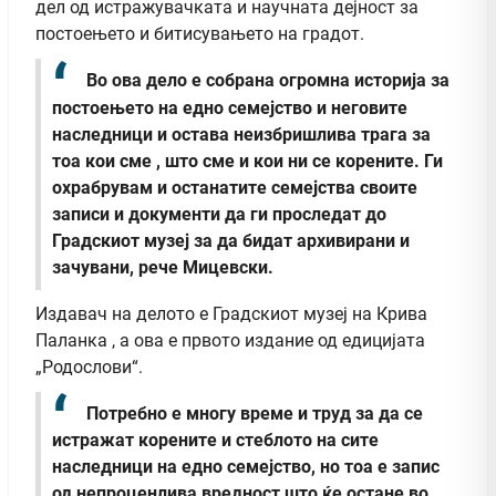
дел од истражувачката и научната дејност за
постоењето и битисувањето на градот.
Во ова дело е собрана огромна историја за
постоењето на едно семејство и неговите
наследници и остава неизбришлива трага за
тоа кои сме , што сме и кои ни се корените. Ги
охрабрувам и останатите семејства своите
записи и документи да ги проследат до
Градскиот музеј за да бидат архивирани и
зачувани, рече Мицевски.
Издавач на делото е Градскиот музеј на Крива
Паланка , а ова е првото издание од едицијата
„Родослови“.
Потребно е многу време и труд за да се
истражат корените и стеблото на сите
наследници на едно семејство, но тоа е запис
од непроценлива вредност што ќе остане во