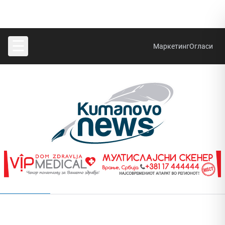
☰
Маркетинг
Огласи