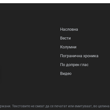
Насловна
Вести
Колумни
Погранична хроника
По допрен глас
Видео
држани.
Текстовите не смеат да се печатат или емитуваат, во целин