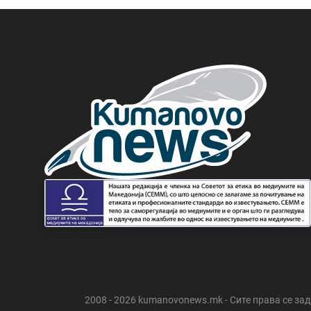
2008 - 2026 kumanovonews.mk - Сите права се за