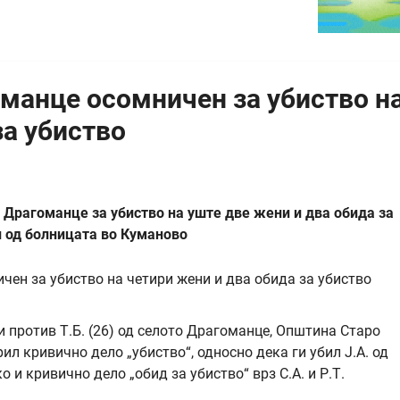
манце осомничен за убиство н
за убиство
 Драгоманце за убиство на уште две жени и два обида за
и од болницата во Куманово
 против Т.Б. (26) од селото Драгоманце, Општина Старо
л кривично дело „убиство“, односно дека ги убил Ј.А. од
о и кривично дело „обид за убиство“ врз С.А. и Р.Т.