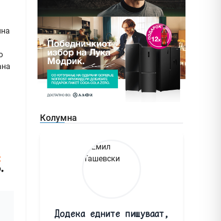
лна
о
ана
Колумна
Додека едните пишуваат,