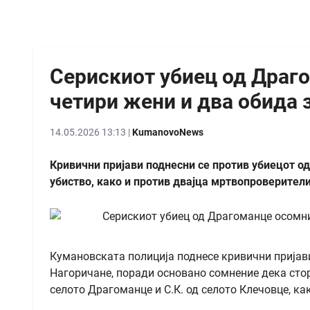
Серискиот убиец од Драго
четири жени и два обида 
14.05.2026 13:13 |
KumanovoNews
Кривични пријави поднесни се против убиецот од
убиство, како и против двајца мртвопроверител
Кумановската полиција поднесе кривични пријави
Нагоричане, поради основано сомнение дека стори
селото Драгоманце и С.К. од селото Клечовце, как