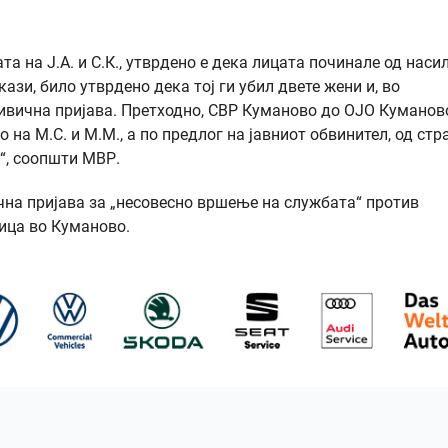
а на Ј.А. и С.К., утврдено е дека лицата починале од наси
ази, било утврдено дека тој ги убил двете жени и, во
ривична пријава. Претходно, СВР Куманово до ОЈО Куманов
о на М.С. и М.М., а по предлог на јавниот обвинител, од стр
“, соопшти МВР.
на пријава за „несовесно вршење на службата“ против
ица во Куманово.