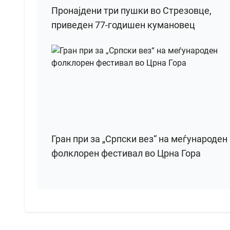
Пронајдени три пушки во Стрезовце,
приведен 77-годишен кумановец
Гран при за „Српски вез“ на меѓународен
фолклорен фестивал во Црна Гора