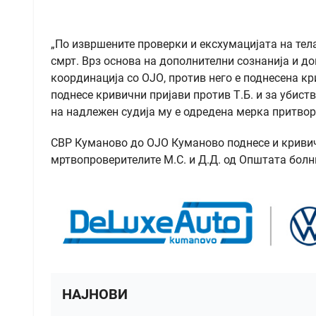
„По извршените проверки и ексхумацијата на телат
смрт. Врз основа на дополнителни сознанија и док
координација со ОЈО, против него е поднесена к
поднесе кривични пријави против Т.Б. и за убиств
на надлежен судија му е одредена мерка притвор
СВР Куманово до ОЈО Куманово поднесе и кривич
мртвопроверителите М.С. и Д.Д. од Општата болн
НАЈНОВИ