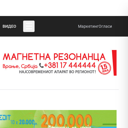
☰
ВИДЕО
Маркетинг
Огласи