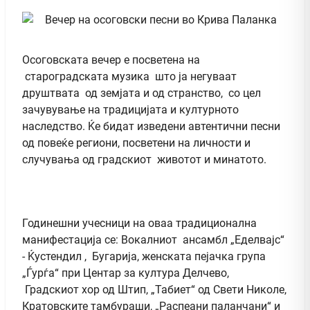
Осоговската вечер е посветена на
староградската музика што ја негуваат
друштвата од земјата и од странство, со цел
зачувување на традицијата и културното
наследство. Ќе бидат изведени автентични песни
од повеќе региони, посветени на личности и
случувања од градскиот животот и минатото.
Годинешни учесници на оваа традиционална
манифестација се: Вокалниот ансамбл „Еделвајс“
- Ќустендил , Бугарија, женската пејачка група
„Ѓурѓа“ при Центар за култура Делчево,
Градскиот хор од Штип, „Табиет“ од Свети Николе,
Кратовските тамбураши, „Распеани паланчани“ и