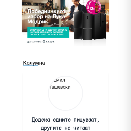
Колумна
Додека едните пишуваат,
другите не читаат