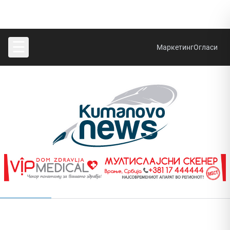
☰
Маркетинг
Огласи