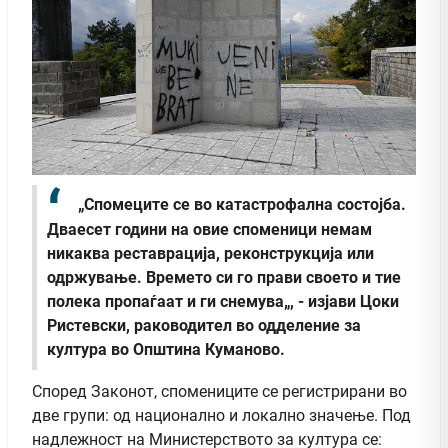
„Спомеците се во катастрофална состојба.
Дваесет години на овие споменици немам
никаква реставрација, реконструкција или
одржување. Времето си го прави своето и тие
полека пропаѓаат и ги снемува„, - изјави Цоки
Ристевски, раководител во одделение за
култура во Општина Куманово.
Според Законот, спомениците се регистрирани во
две групи: од национално и локално значење. Под
надлежност на Министерството за култура се: