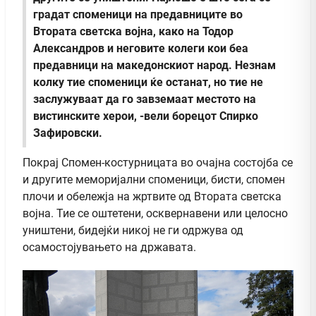
градат споменици на предавниците во
Втората светска војна, како на Тодор
Александров и неговите колеги кои беа
предавници на македонскиот народ. Незнам
колку тие споменици ќе останат, но тие не
заслужуваат да го завземаат местото на
вистинските херои, -вели борецот Спирко
Зафировски.
Покрај Спомен-костурницата во очајна состојба се
и другите меморијални споменици, бисти, спомен
плочи и обележја на жртвите од Втората светска
војна. Тие се оштетени, осквернавени или целосно
уништени, бидејќи никој не ги одржува од
осамостојувањето на државата.