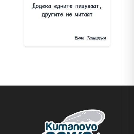
Додека едните пишуваат,
другите не читаат
Емил Ташевски