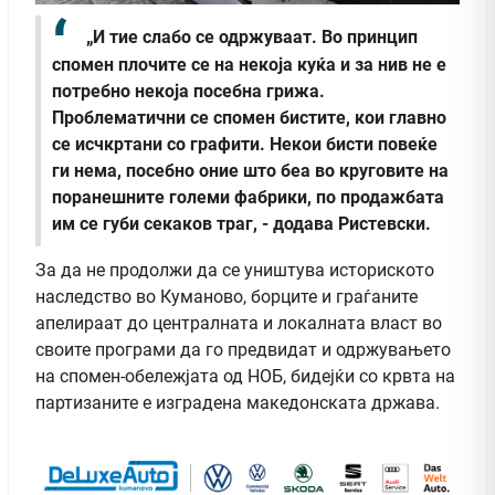
„И тие слабо се одржуваат. Во принцип
спомен плочите се на некоја куќа и за нив не е
потребно некоја посебна грижа.
Проблематични се спомен бистите, кои главно
се исчкртани со графити. Некои бисти повеќе
ги нема, посебно оние што беа во круговите на
поранешните големи фабрики, по продажбата
им се губи секаков траг, - додава Ристевски.
За да не продолжи да се уништува историското
наследство во Куманово, борците и граѓаните
апелираат до централната и локалната власт во
своите програми да го предвидат и одржувањето
на спомен-обележјата од НОБ, бидејќи со крвта на
партизаните е изградена македонската држава.