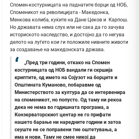
Спомен-костурницата на паднатите борци од НОБ,
Споменикот на револицијата - Македонка,
Менкова колиба, куќите на Дане Цеков и Карпош.
Но државата нема слух или не сака да го зачува
историското наследство, и достојно да го негува
делото на луѓето кои ги положиле нивните животи
за создавање на македонската држава.
„Пред три години, откако на Спомен
костурницата од НОБ вандали ги скршија
криптите, од името на Сојузот на борците и
Општината Куманово, побаравме од
Министерството за култура да се интервенира
на споменикот, но попусто. Од таму ни рекоа
дека не нема во годишната програма, а
Конзерваторскиот центар не го прифати
нашето барање ни наредните години и затоа
сеуште не се поправени тие оштетувања, а
има и нови. Таму не смее никој да