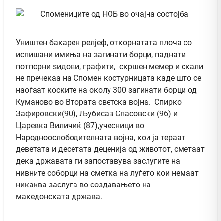
Уништен бакарен релјеф, откорнатата плоча со
испишани имиња на загинати борци, паднати
потпорни ѕидови, графити, скршен мемер и скали
не пречекаа на Спомен костурницата каде што се
наоѓаат коските на околу 300 загинати борци од
Куманово во Втората светска војна. Спирко
Зафировски(90), Љубисав Спасовски (96) и
Царевка Виличиќ (87),учесници во
Народноослободителната војна, кои ја тераат
деветата и десетата деценија од животот, сметаат
дека државата ги запоставува заслугите на
нивните соборци на сметка на луѓето кои немаат
никаква заслуга во создавањето на
македонската држава.