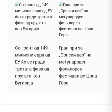
Со грант од 149
Гран при за
милиони евра од
„Српски вез“ на
ЕУ ќе се гради
меѓународен
третата фаза од
фолклорен
пругата кон
фестивал во Црна
Бугарија
Гора