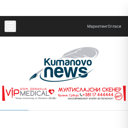
☰
Маркетинг
Огласи