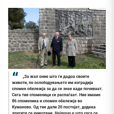
„За жал оние што ги дадоа своите
животи, по ослободувањето им изградија
спомен обележја за да се знае каде почиваат.
Сега тие споменици се распаѓаат. Ние имаме
86 споменика и спомен обележја во
Куманово. Од тие дали 20 постојат, додека
другите се уништени. Најлошо е што сега се