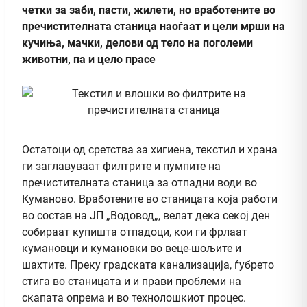
четки за заби, пасти, жилети, но вработените во
пречистителната станица наоѓаат и цели мрши на
кучиња, мачки, делови од тело на поголеми
животни, па и цело прасе
Остатоци од сретства за хигиена, текстил и храна
ги заглавуваат филтрите и пумпите на
пречистителната станица за отпадни води во
Куманово. Вработените во станицата која работи
во состав на ЈП „Водовод„, велат дека секој ден
собираат купишта отпадоци, кои ги фрлаат
кумановци и кумановки во веце-шољите и
шахтите. Преку градската канализација, ѓубрето
стига во станицата и и прави проблеми на
скапата опрема и во технолошкиот процес.