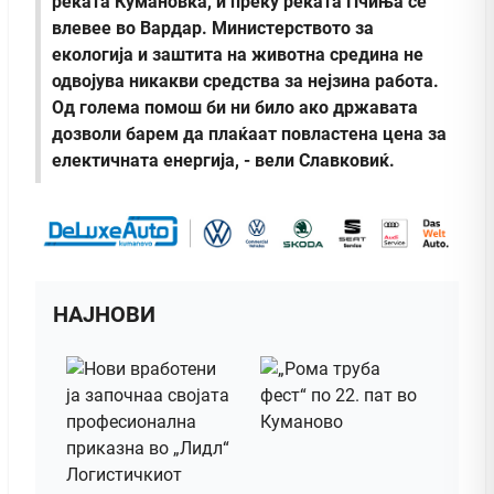
реката Кумановка, и преку реката Пчиња се
влевее во Вардар. Министерството за
екологија и заштита на животна средина не
одвојува никакви средства за нејзина работа.
Од голема помош би ни било ако државата
дозволи барем да плаќаат повластена цена за
електичната енергија, - вели Славковиќ.
НАЈНОВИ