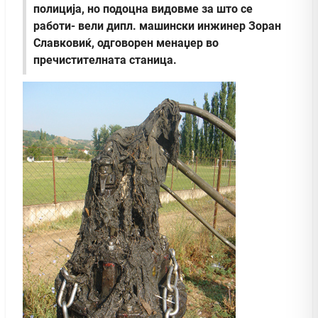
полиција, но подоцна видовме за што се
работи- вели дипл. машински инжинер Зоран
Славковиќ, одговорен менаџер во
пречистителната станица.