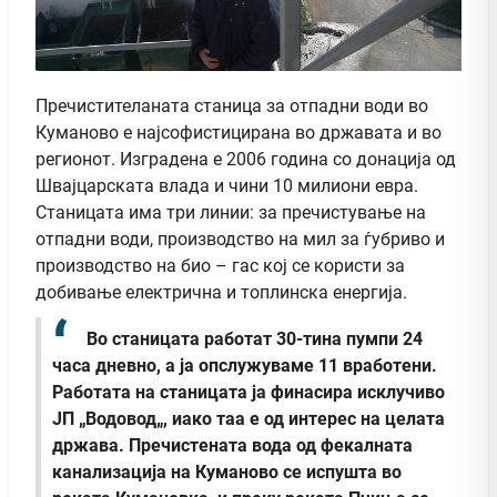
Пречистителаната станица за отпадни води во
Куманово е најсофистицирана во државата и во
регионот. Изградена е 2006 година со донација од
Швајцарската влада и чини 10 милиони евра.
Станицата има три линии: за пречистување на
отпадни води, производство на мил за ѓубриво и
производство на био – гас кој се користи за
добивање електрична и топлинска енергија.
Во станицата работат 30-тина пумпи 24
часа дневно, а ја опслужуваме 11 вработени.
Работата на станицата ја финасира исклучиво
ЈП „Водовод„, иако таа е од интерес на целата
држава. Пречистената вода од фекалната
канализација на Куманово се испушта во