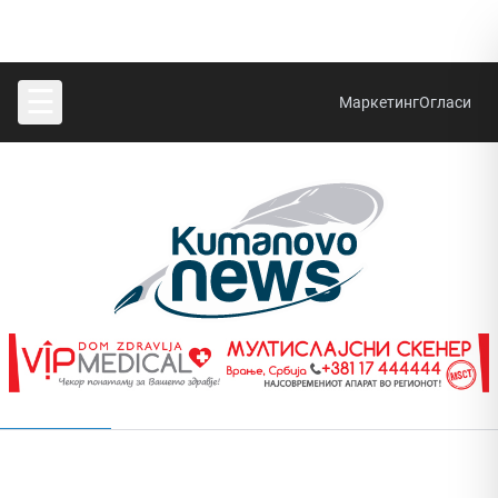
☰
Маркетинг
Огласи