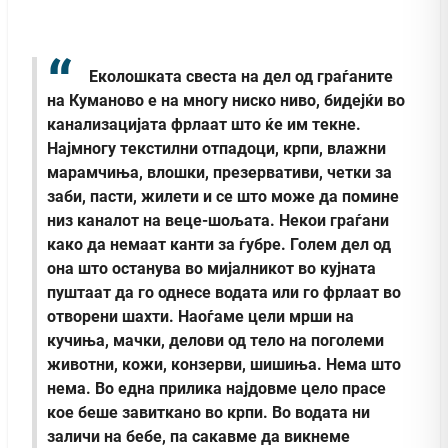
Еколошката свеста на дел од граѓаните
на Куманово е на многу ниско ниво, бидејќи во
канализацијата фрлаат што ќе им текне.
Најмногу текстилни отпадоци, крпи, влажни
марамчиња, влошки, презервативи, четки за
заби, пасти, жилети и се што може да помине
низ каналот на веце-шољата. Некои граѓани
како да немаат канти за ѓубре. Голем дел од
она што останува во мијалникот во кујната
пуштаат да го однесе водата или го фрлаат во
отворени шахти. Наоѓаме цели мрши на
кучиња, мачки, делови од тело на поголеми
животни, кожи, конзерви, шишиња. Нема што
нема. Во една прилика најдовме цело прасе
кое беше завиткано во крпи. Во водата ни
заличи на бебе, па сакавме да викнеме