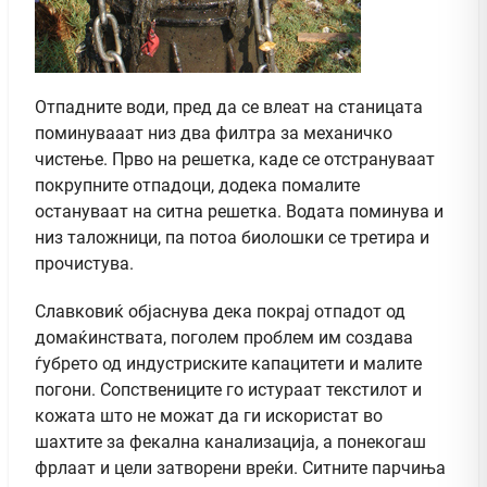
Отпадните води, пред да се влеат на станицата
поминувааат низ два филтра за механичко
чистење. Прво на решетка, каде се отстрануваат
покрупните отпадоци, додека помалите
остануваат на ситна решетка. Водата поминува и
низ таложници, па потоа биолошки се третира и
прочистува.
Славковиќ објаснува дека покрај отпадот од
домаќинствата, поголем проблем им создава
ѓубрето од индустриските капацитети и малите
погони. Сопствениците го истураат текстилот и
кожата што не можат да ги искористат во
шахтите за фекална канализација, а понекогаш
фрлаат и цели затворени вреќи. Ситните парчиња