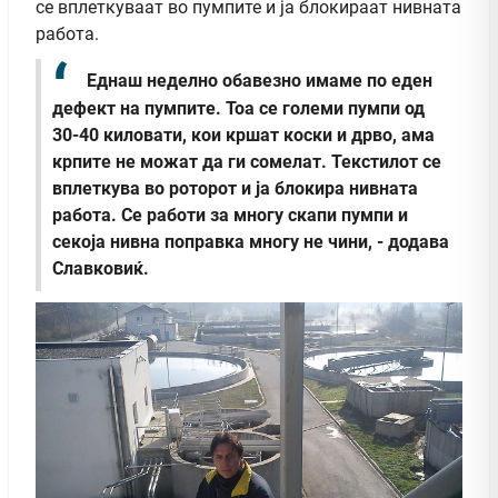
се вплеткуваат во пумпите и ја блокираат нивната
работа.
Еднаш неделно обавезно имаме по еден
дефект на пумпите. Тоа се големи пумпи од
30-40 киловати, кои кршат коски и дрво, ама
крпите не можат да ги сомелат. Текстилот се
вплеткува во роторот и ја блокира нивната
работа. Се работи за многу скапи пумпи и
секоја нивна поправка многу не чини, - додава
Славковиќ.