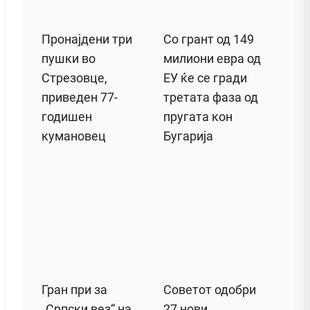
Пронајдени три
Со грант од 149
пушки во
милиони евра од
Стрезовце,
ЕУ ќе се гради
приведен 77-
третата фаза од
годишен
пругата кон
кумановец
Бугарија
Гран при за
Советот одобри
„Српски вез“ на
27 нови