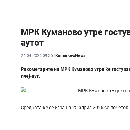
МРК Куманово утре гостува
аутот
24.04.2026 09:36 |
KumanovoNews
Ракометарите на МРК Куманово утре ќе гостуваат
плеј-аут.
Средбата ќе се игра на 25 април 2026 со почеток