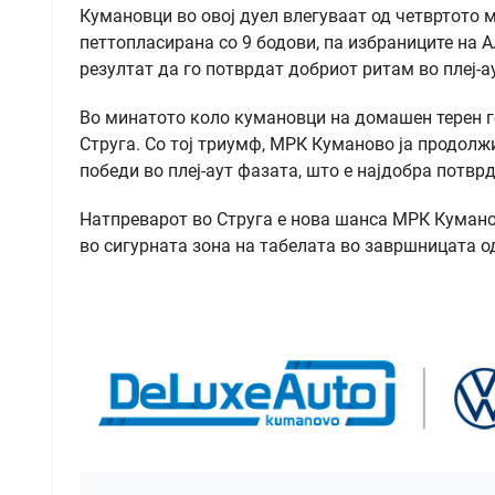
Кумановци во овој дуел влегуваат од четвртото м
петтопласирана со 9 бодови, па избраниците на
резултат да го потврдат добриот ритам во плеј-а
Во минатото коло кумановци на домашен терен г
Струга. Со тој триумф, МРК Куманово ја продолжи
победи во плеј-аут фазата, што е најдобра потв
Натпреварот во Струга е нова шанса МРК Кумано
во сигурната зона на табелата во завршницата о