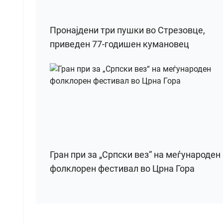
Пронајдени три пушки во Стрезовце,
приведен 77-годишен кумановец
Гран при за „Српски вез“ на меѓународен
фолклорен фестивал во Црна Гора