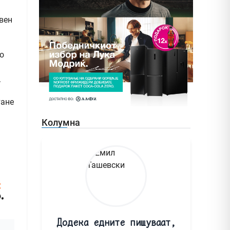
вен
о
.
тане
Колумна
Додека едните пишуваат,