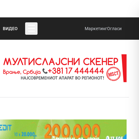
☰
ВИДЕО
Маркетинг
Огласи