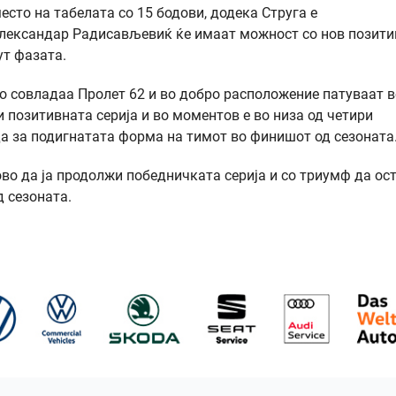
есто на табелата со 15 бодови, додека Струга е
 Александар Радисављевиќ ќе имаат можност со нов позити
ут фазата.
о совладаа Пролет 62 и во добро расположение патуваат в
 позитивната серија и во моментов е во низа од четири
рда за подигнатата форма на тимот во финишот од сезоната
во да ја продолжи победничката серија и со триумф да ос
д сезоната.