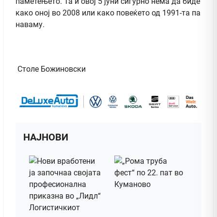
паметењето. Та и овој 5 јуни сигурно нема да биде
како оној во 2008 или како повеќето од 1991-та па
наваму.
Столе Божиновски
НАЈНОВИ