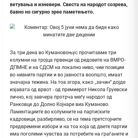
ветувања и изневери. Свеста на народот созрева,
бавно но сигурно зрее паметењето.
За три дена во Кумановоњус прочитавме три
колумни на тројца првенци од редовите на ВМРО-
ДПМНЕ и на СДСМ на локално ниво, чии позиции
во нивните партии и во јавноста воопшто, имаат
значајна тежина. На тоа згора, како ,,зачин‘‘ дојде
изјавата од врвот - од премиерот Никола Груевски
лично, кој завчера протрча меѓу народот од
Ранковце до Долно Којнаре виа Куманово.
Ламентациите во колумните на партиските
кадровици, разбирливо, се на тема претстојните
предвремени избори и на тоа која од двете партии
има поголеми чувства за потребите на граѓаните и