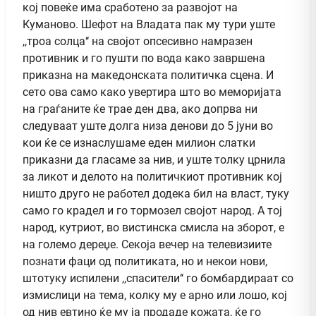
кој повеќе има сработено за развојот на
Куманово. Шефот на Владата пак му тури уште
,,троа солца‘‘ на својот опсесивно намразен
противник и го пушти по вода како завршена
приказна на македонската политичка сцена. И
сето ова само како увертира што во меморијата
на граѓаните ќе трае ден два, ако допрва ни
следуваат уште долга низа денови до 5 јуни во
кои ќе се изнаслушаме еден милион слатки
приказни да гласаме за нив, и уште толку црнила
за ликот и делото на политичкиот противник кој
ништо друго не работел додека бил на власт, туку
само го крадел и го тормозел својот народ. А тој
народ, кутриот, во вистинска смисла на зборот, е
на големо дереџе. Секоја вечер на телевизиите
познати фаци од политиката, но и некои нови,
штотуку испилени ,,спасители‘‘ го бомбардираат со
измислици на тема, колку му е арно или лошо, кој
од нив евтино ќе му ја продаде кожата, ќе го