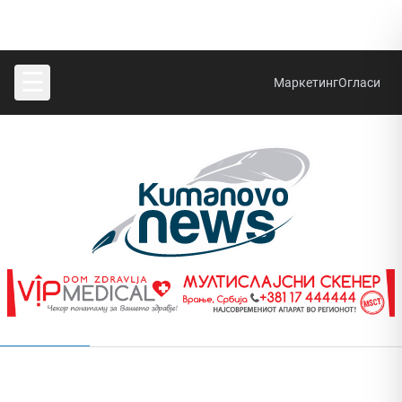
☰
Маркетинг
Огласи