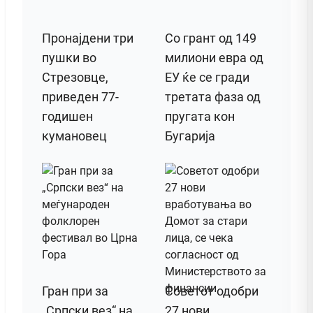
Пронајдени три
Со грант од 149
пушки во
милиони евра од
Стрезовце,
ЕУ ќе се гради
приведен 77-
третата фаза од
годишен
пругата кон
кумановец
Бугарија
Гран при за
Советот одобри
„Српски вез“ на
27 нови