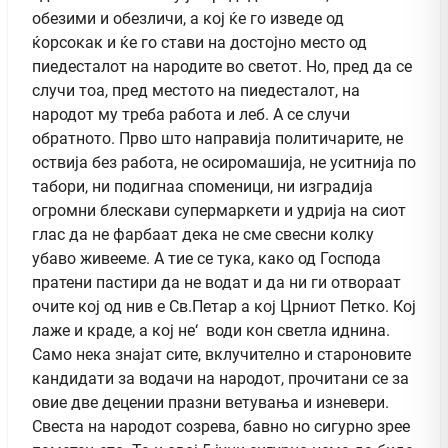
обезими и обезличи, а кој ќе го изведе од
ќорсокак и ќе го стави на достојно место од
пиедесталот на народите во светот. Но, пред да се
случи тоа, пред местото на пиедесталот, на
народот му треба работа и леб. А се случи
обратното. Прво што направија политичарите, не
оствија без работа, не осиромашија, не уситнија по
табори, ни подигнаа споменици, ни изградија
огромни блескави супермаркети и удрија на сиот
глас да не фарбаат дека не сме свесни колку
убаво живееме. А тие се тука, како од Господа
пратени пастири да не водат и да ни ги отвораат
очите кој од нив е Св.Петар а кој Црниот Петко. Кој
лаже и краде, а кој не‘ води кон светла иднина.
Само нека знајат сите, вклучително и староновите
кандидати за водачи на народот, прочитани се за
овие две децении празни ветувања и изневери.
Свеста на народот созрева, бавно но сигурно зрее