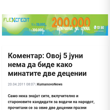
Коментар: Овој 5 јуни
нема да биде како
минатите две децении
20.04.2011 08:07 |
KumanovoNews
Само нека знајат сите, вклучително и
староновите кандидати за водачи на народот,
прочитани се за овие две децении празни