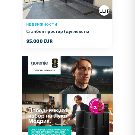
НЕДВИЖНОСТИ
Станбен простор (дуплекс на
продажба) – Ул. Стојан Арсов бр. 1,
95.000 EUR
Куманово