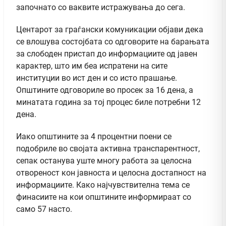
започнато со ваквите истражувања до сега.
Центарот за граѓански комуникации објави дека
се влошува состојбата со одговорите на барањата
за слободен пристап до информациите од јавен
карактер, што им беа испратени на сите
институции во ист ден и со исто прашање.
Општините одговориле во просек за 16 дена, а
минатата година за тој процес биле потребни 12
дена.
Иако општините за 4 процентни поени се
подобриле во својата активна транспарентност,
сепак останува уште многу работа за целосна
отвореност кон јавноста и целосна достапност на
информациите. Како најчувствителна тема се
финасиите на кои општините информираат со
само 57 насто.