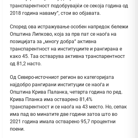
транспарентност подобрувајќи се секоја година од
2018 година наваму“, стои во објавата.
Според ова истражување особен напредок бележи
Општина Липково, која за прв пат се наоѓа на
позицијата за „многу добра“ активна
транспарентност на институциите и рангирана е
како 45. Таа остварува активна транспарентност
од 81,2 насто.
Од Северо-источниот регион во категоријата
најдобро рангирани институции се наоѓа и
Општина Крива Паланка, четврта година по ред.
Крива Планка има остварено 81,4%
транспарентност и се наоѓа на 43 место. Но, сепак
има пад во минатите две години затоа што во
2021 година имала остварено 95,7 процентни
поени.