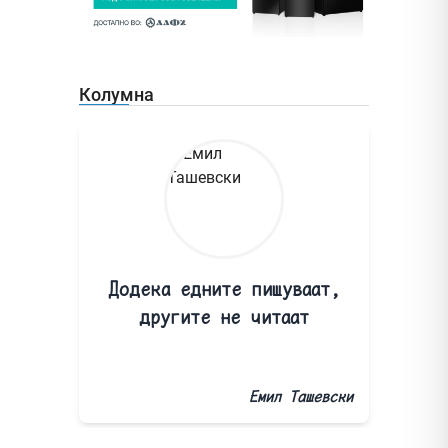
Колумна
Додека едните пишуваат,
другите не читаат
Емил Ташевски