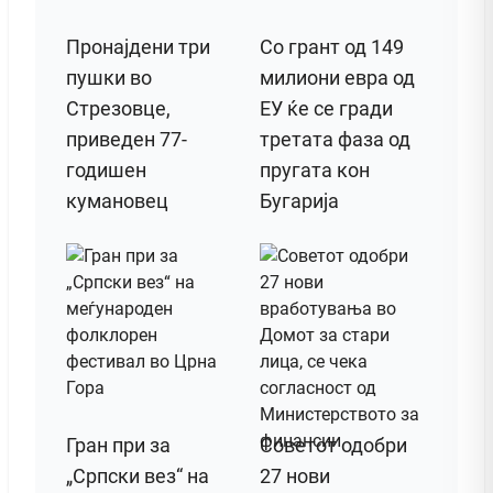
Пронајдени три
Со грант од 149
пушки во
милиони евра од
Стрезовце,
ЕУ ќе се гради
приведен 77-
третата фаза од
годишен
пругата кон
кумановец
Бугарија
Гран при за
Советот одобри
„Српски вез“ на
27 нови