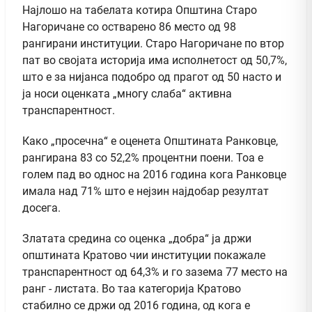
Најлошо на табелата котира Општина Старо
Нагоричане со остварено 86 место од 98
рангирани институции. Старо Нагоричане по втор
пат во својата историја има исполнетост од 50,7%,
што е за нијанса подобро од прагот од 50 насто и
ја носи оценката „многу слаба“ активна
транспарентност.
Како „просечна“ е оценета Општината Ранковце,
рангирана 83 со 52,2% процентни поени. Тоа е
голем пад во однос на 2016 година кога Ранковце
имала над 71% што е нејзин најдобар резултат
досега.
Златата средина со оценка „добра“ ја држи
општината Кратово чии институции покажале
транспарентност од 64,3% и го зазема 77 место на
ранг - листата. Во таа категорија Кратово
стабилно се држи од 2016 година, од кога е