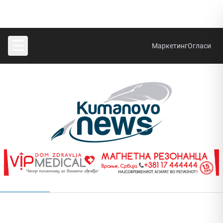
☰
Маркетинг
Огласи