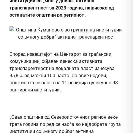
институции со „многу добра“ активна
транспарентност за 2023 година, највисоко од
останатите општини во регионот .
Според извештајот на Центарот за граѓански
комуникации, објавен денеска активната
транспарентност на локалната власт изнесува
95,8 % од можни 100 насто. Со овие бодови,
општината се наоѓа на 11 позиција од вкупно 98
рангирани институции.
„Оваа општина од Североисточниот регион веќе
трета година по ред се наоѓа во најдобрата група
институции со „многу добра“ активна