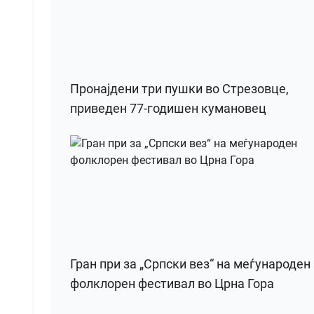
Пронајдени три пушки во Стрезовце,
приведен 77-годишен кумановец
Гран при за „Српски вез“ на меѓународен
фолклорен фестивал во Црна Гора