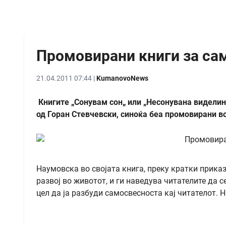
Промовирани книги за са
21.04.2011 07:44 |
KumanovoNews
Книгите „Сонувам сон„ или „Несонувана виделин
од Горан Стевчевски, синоќа беа промовирани во
Наумовска во својата книга, преку кратки приказ
развој во животот, и ги наведува читателите да 
цел да ја разбуди самосвесноста кај читателот. 