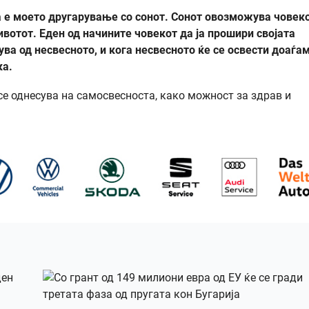
 е моето другарување со сонот. Сонот овозможува човек
ивотот. Еден од начините човекот да ја прошири својата
гува од несвесното, и кога несвесното ќе се освести доаѓа
ка.
се однесува на самосвесноста, како можност за здрав и