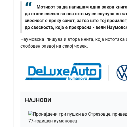
Мотивот за да напишам една ваква книга
да стане свесен за она што му се случува во ж
свесност е преку сонот, затоа што тој произле
до свесноста, која е прекрасна - вели Наумовс
Наумовска пишува и втора книга, која истотака 
слободен развој на секој човек.
НАЈНОВИ