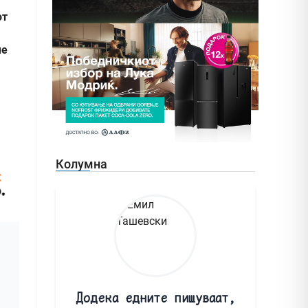
от
ме
Колумна
Додека едните пишуваат,