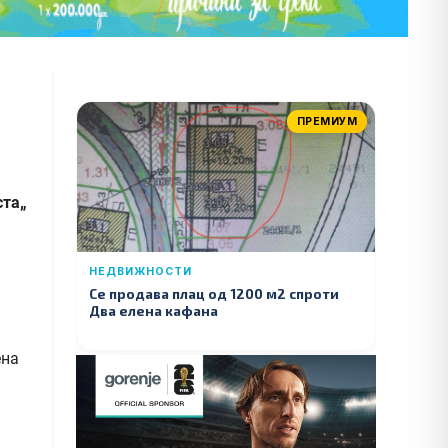
ПРЕМИУМ
ста„
НЕДВИЖНОСТИ
Се продава плац од 1200 м2 спроти
Два елена кафана
ена