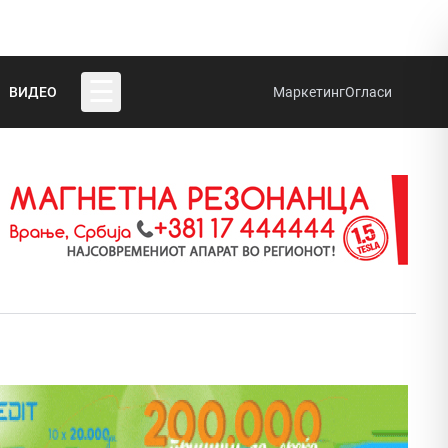
☰
ВИДЕО
Маркетинг
Огласи