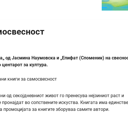
мосвесност
а„ од Јасмина Наумовска и „Епифат (Споменик) на свесно
 центарот за култура.
ни од секојдневниот живот го пренесува нејзиниот раст и
се пронајдат во сопствените искуства. Книгата има единств
На промоцијата за книгите зборуваа самите автори.