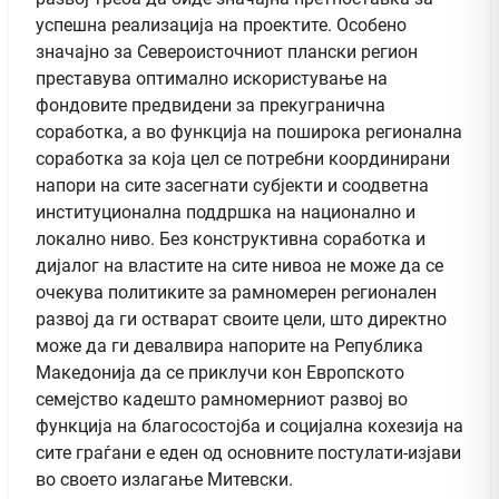
успешна реализација на проектите. Особено
значајно за Североисточниот плански регион
преставува оптимално искористување на
фондовите предвидени за прекугранична
соработка, а во функција на поширока регионална
соработка за која цел се потребни координирани
напори на сите засегнати субјекти и соодветна
институционална поддршка на национално и
локално ниво. Без конструктивна соработка и
дијалог на властите на сите нивоа не може да се
очекува политиките за рамномерен регионален
развој да ги остварат своите цели, што директно
може да ги девалвира напорите на Република
Македонија да се приклучи кон Европското
семејство кадешто рамномерниот развој во
функција на благосостојба и социјална кохезија на
сите граѓани е еден од основните постулати-изјави
во своето излагање Митевски.