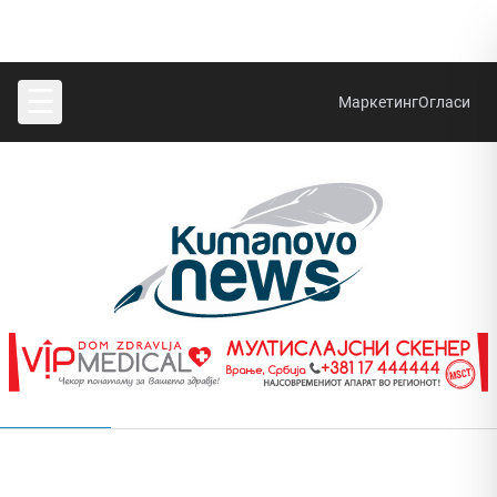
☰
Маркетинг
Огласи