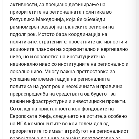
активности, за прецизно дефинирање на
приоритетите на регионалната политика во
Република Македонија, која ќе обезбеди
рамномерен развој на планските региони на
подолг рок. Истото бара координација на
политиките, стратегиите, проектните активности и
акционите планови на хоризонтално и вертикално
ниво, но и соработка на институциите на
национално ниво со институциите на регионално и
локално ниво. Многу важна претпоставка за
успешна имплементација на регионалната
политика на долг рок е несебичната и правична
прераспределба на средствата од буџетот за
важни инфраструктурни и инвестициски проекти.
Со оглед на пристапноста кон фондовите на
Европската Унија, следењето на истите, а особено
на ИПА компонентите во кои голем дел од
приоритетите го имаат атрибутот на регионалниот
развој треба да биде значајна претпоставка за