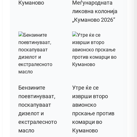
Куманово
Меѓународната
ликовна колонија
„Куманово 2026“
Бензините
Утре ќе се
поевтинуваат,
изврши второ
поскапуваат
авионско
дизелот и
прскање против
екстралесното
комарци во
масло
Куманово