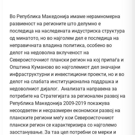
Во Република Македонија имаме нерамномерна
развиеност на регионите што делумно е
последица на наследената индустриска структура
од минатото, но во најголем дел е последица на
неправичната владина политика, особено во
делот на недоволна вклученост на
Североисточниот плански регион на кој припаѓа и
Општина Куманово во најголемиот дел значајни
инфраструктурни и инвестициони проекти, но и во
делот на слабата институционална поддршка и
недоволниот дијалог. Анализата направена за
потребите на Стратегијата за регионален развој на
Република Македонија 2009-2019 покажува
несоодветен и несразмерен економски развој на
планските региони меѓу кои Североисточниот
плански регион се карактеризира со најголемо
заостанување. За таа цел потребни се мерки и