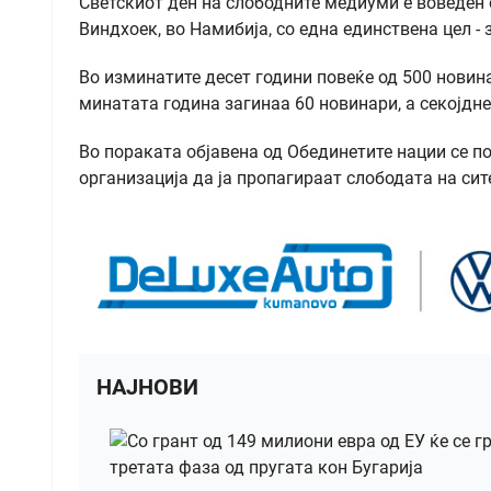
Светскиот ден на слободните медиуми е воведен 
Виндхоек, во Намибија, со една единствена цел -
Во изминатите десет години повеќе од 500 новин
минатата година загинаа 60 новинари, а секојдне
Во пораката објавена од Обединетите нации се п
организација да ја пропагираат слободата на си
НАЈНОВИ