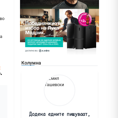
 во
та
Колумна
Додека едните пишуваат,