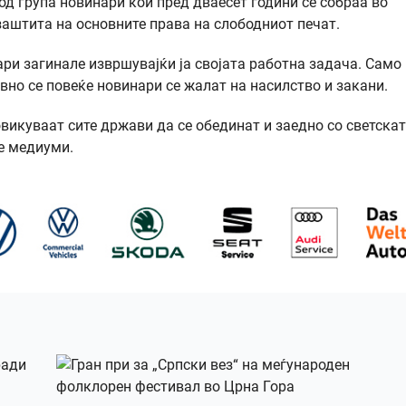
од група новинари кои пред дваесет години се собраа во
 заштита на основните права на слободниот печат.
ари загинале извршувајќи ја својата работна задача. Само
вно се повеќе новинари се жалат на насилство и закани.
овикуваат сите држави да се обединат и заедно со светска
те медиуми.