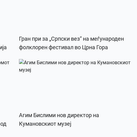
Гран при за „Српски вез“ на меѓународен
ија
фолклорен фестивал во Црна Гора
Агим Бислими нов директор на
 од
Кумановскиот музеј