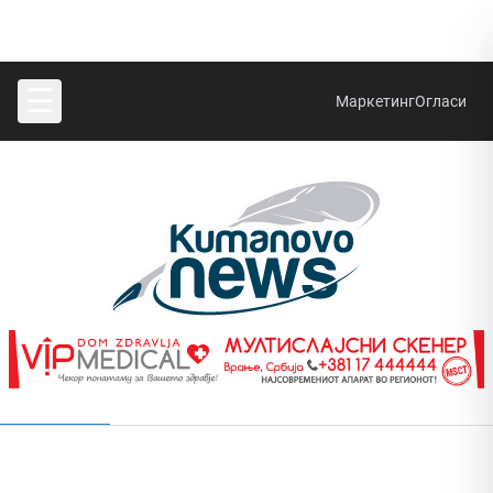
☰
Маркетинг
Огласи