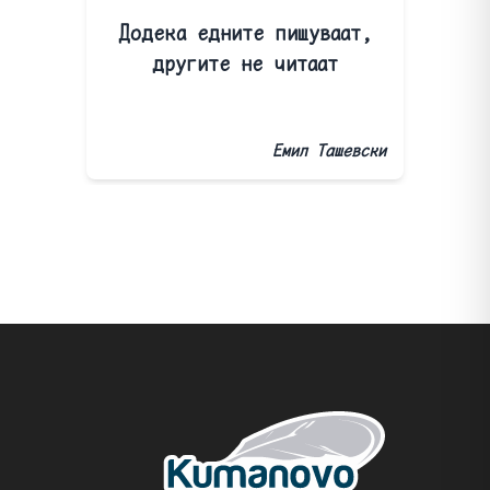
Додека едните пишуваат,
другите не читаат
Емил Ташевски