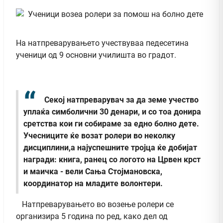
На натпреварувањето учествуваа педесетина
ученици од 9 основни училишта во градот.
Секој натпреварувач за да земе учество
уплаќа симболични 30 денари, и со тоа донира
сретства кои ги собираме за едно болно дете.
Учесниците ќе возат ролери во неколку
дисциплини,а најуспешните тројца ќе добијат
награди: книга, ранец со логото на Црвен крст
и маичка - вели Сања Стојмановска,
координатор на младите волонтери.
Натпреварувањето во возење ролери се
организира 5 година по ред, како дел од