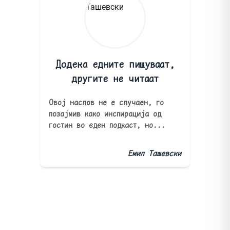
Додека едните пишуваат,
другите не читаат
Овој наслов не е случаен, го
позајмив како инспирација од
гостин во еден подкаст, но...
Емил Ташевски