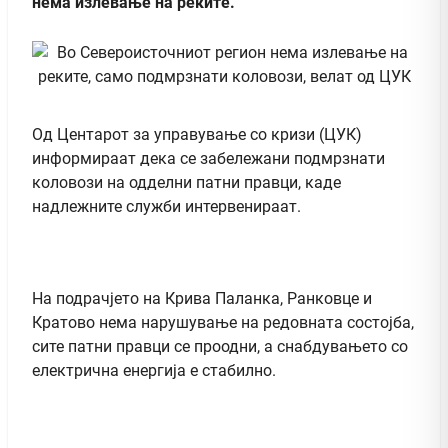
нема излевање на реките.
Од Центарот за управување со кризи (ЦУК)
информираат дека се забележани подмрзнати
коловози на одделни патни правци, каде
надлежните служби интервенираат.
На подрачјето на Крива Паланка, Ранковце и
Кратово нема нарушување на редовната состојба,
сите патни правци се проодни, а снабдувањето со
електрична енергија е стабилно.