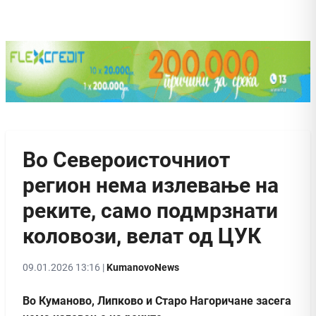
Во Североисточниот
регион нема излевање на
реките, само подмрзнати
коловози, велат од ЦУК
09.01.2026 13:16 |
KumanovoNews
Во Куманово, Липково и Старо Нагоричане засега