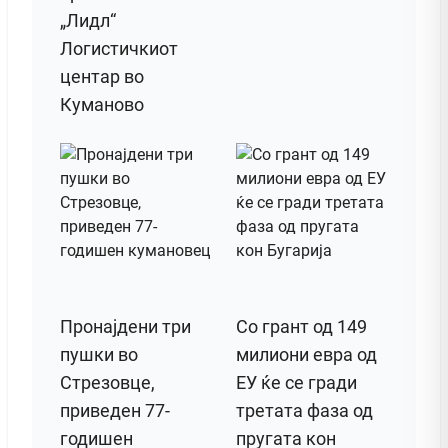
„Лидл“
Логистичкиот
центар во
Куманово
Пронајдени три
Со грант од 149
пушки во
милиони евра од
Стрезовце,
ЕУ ќе се гради
приведен 77-
третата фаза од
годишен
пругата кон