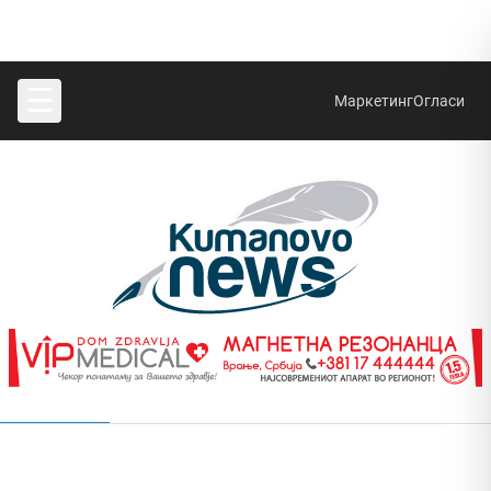
☰
Маркетинг
Огласи