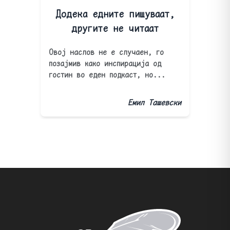
Додека едните пишуваат,
другите не читаат
Овој наслов не е случаен, го
позајмив како инспирација од
гостин во еден подкаст, но...
Емил Ташевски