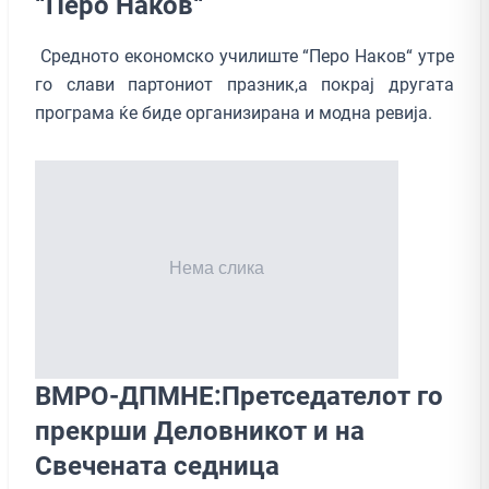
“Перо Наков“
Средното економско училиште “Перо Наков“ утре
го слави партониот празник,а покрај другата
програма ќе биде организирана и модна ревија.
ВМРО-ДПМНЕ:Претседателот го
прекрши Деловникот и на
Свечената седница