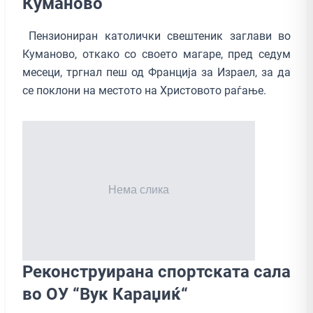
Куманово
Пензиониран католички свештеник заглави во
Куманово, откако со своето магаре, пред седум
месеци, тргнал пеш од Франција за Израел, за да
се поклони на местото на Христовото раѓање.
Реконструирана спортската сала
во ОУ “Вук Караџиќ“