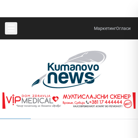
☰
Маркетинг
Огласи