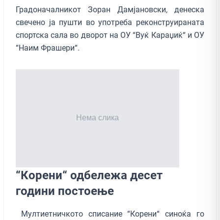
Градоначалникот Зоран Дамјановски, денеска
свечено ја пушти во употреба реконструираната
спортска сала во дворот на ОУ “Вуќ Караџиќ“ и ОУ
“Наим Фрашери“.
“Корени“ одбележа десет
години постоење
Мултиетничкото списание “Корени“ синоќа го