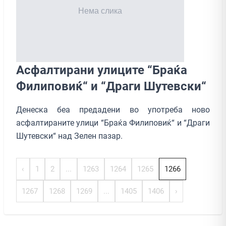
Асфалтирани улиците “Браќа
Филиповиќ“ и “Драги Шутевски“
Денеска беа предадени во употреба ново
асфалтираните улици “Браќа Филиповиќ“ и “Драги
Шутевски“ над Зелен пазар.
‹
1
2
...
1263
1264
1265
1266
1267
1268
1269
...
1405
1406
›