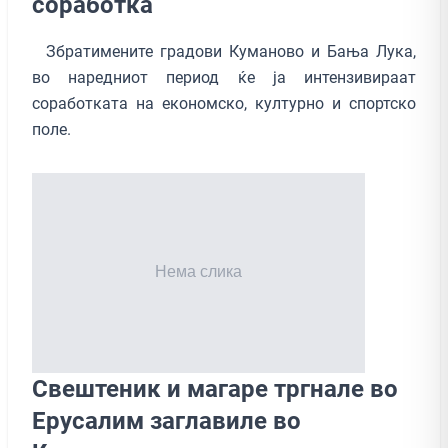
соработка
Збратимените градови Куманово и Бања Лука,
во наредниот период ќе ја интензивираат
соработката на економско, културно и спортско
поле.
Свештеник и магаре тргнале во
Ерусалим заглавиле во