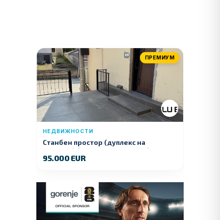
ПРЕМИУМ
НЕДВИЖНОСТИ
Станбен простор (дуплекс на
продажба) – Ул. Стојан Арсов бр. 1,
95.000 EUR
Куманово