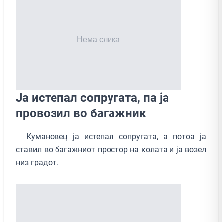
Ја истепал сопругата, па ја
провозил во багажник
Кумановец ја истепал сопругата, а потоа ја
ставил во багажниот простор на колата и ја возел
низ градот.