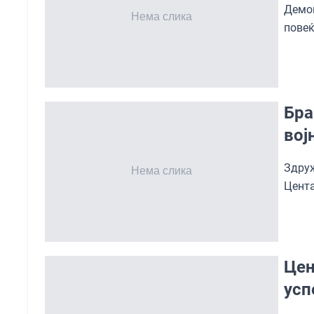
Демо
повеќ
Бра
вој
Здру
Цента
Цен
усп