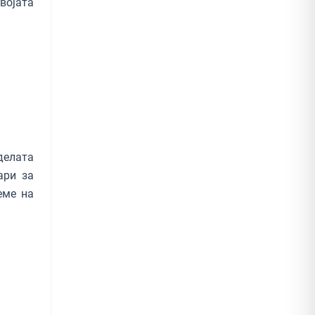
војата
делата
ари за
еме на