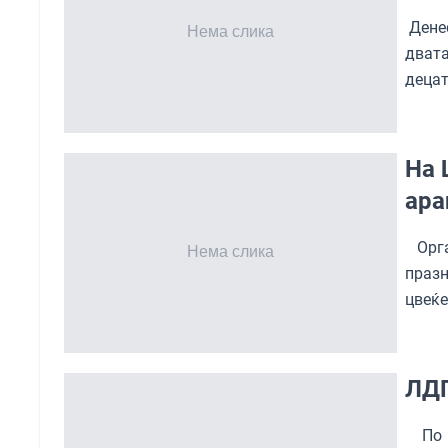
Денес
двата
децат
На 
ар
Орга
праз
цвеќе
ЛДП
По п