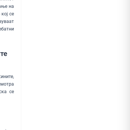
ање на
кој се
твуваат
ебатни
сте
ините,
смотра
ска се