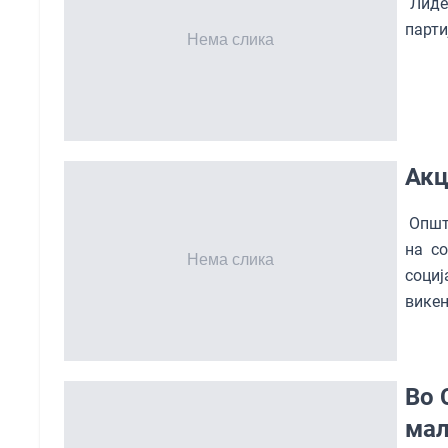
Лидер
парти
Акц
Општи
на с
социј
викен
Во 
мал