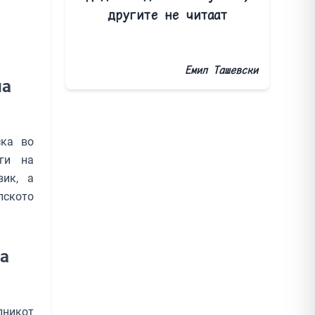
другите не читаат
Емил Ташевски
на
ска во
иги на
зик, а
лското
за
лникот