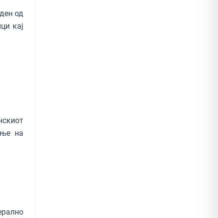
еден од
ци кај
нскиот
ање на
рално