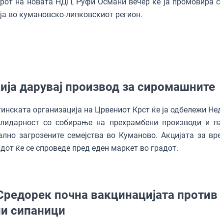
от на новата НДП, Руфи Османи вечер ќе ја промовира с
ја во кумановско-липковскиот регион.
ија дарувај производ за сиромашните
нската организација на Црвениот Крст ќе ја одбележи Не
олидарност со собирање на прехрамбени производи и п
ално загрозените семејства во Куманово. Акцијата за вр
дот ќе се спроведе пред еден маркет во градот.
Средорек почна вакцинацијата против
и сипаници