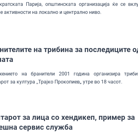
кратската Парија, општинската организација ќе се вкл
е активности на локално и централно ниво.
нителите на трибина за последиците о
ната
жението на бранители 2001 година организира триб
рот за култура ,,Трајко Прокопиев„ утре во 18 часот.
тарот за лица со хендикеп, пример за
ешна сервис служба