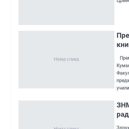
Црвен
Пре
кни
Прем
Кума
Факу
предх
учили
ЗНМ
рад
Здру