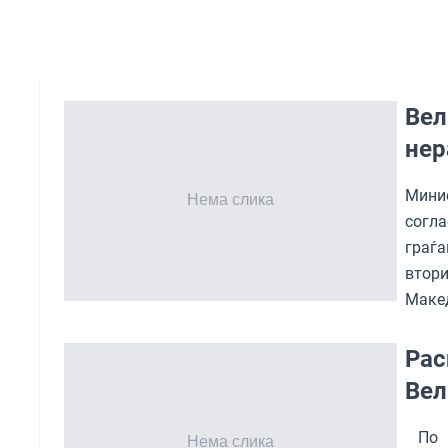
Вел
нер
Мини
согл
граѓа
втори
Макед
Рас
Вел
По п