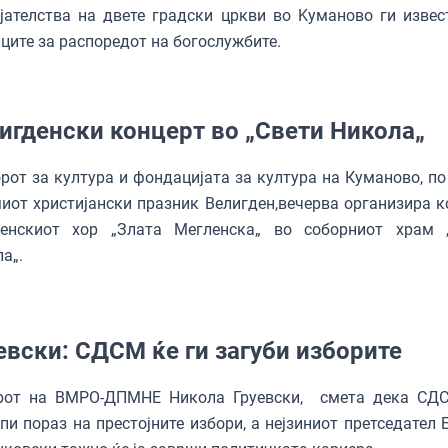
јателства на двете градски цркви во Kуманово ги извес
ците за распоредот на богослужбите.
игденски концерт во „Свети Никола„
рот за култура и фондацијата за култура на Куманово, по
иот христијански празник Велигден,вечерва организира к
енскиот хор „Злата Мегленска„ во соборниот храм 
а„.
евски: СДСМ ќе ги загуби изборите
рот на ВМРО-ДПМНЕ Никола Груевски, смета дека С
пи пораз на престојните избори, а нејзиниот претседател 