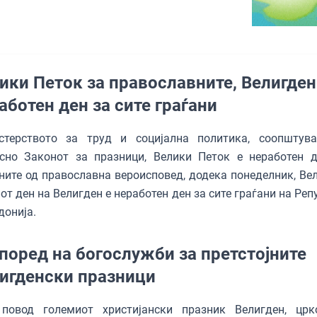
ики Петок за православните, Велигден
aботен ден за сите граѓани
стерството за труд и социјална политика, соопштув
асно Законот за празници, Велики Петок е неработен 
ните од православна вероисповед, додека понеделник, Вел
от ден на Велигден е неработен ден за сите граѓани на Ре
онија.
поред на богослужби за претстојните
игденски празници
овод големиот христијански празник Велигден, црк