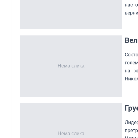
насто
верни
Вел
Секто
голем
на ж
Никол
Гру
Лиде
претр