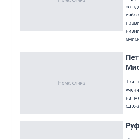
за од
избор
прави
нивни
емиси
Пет
Мис
Три п
учени
на м
одржа
Руф