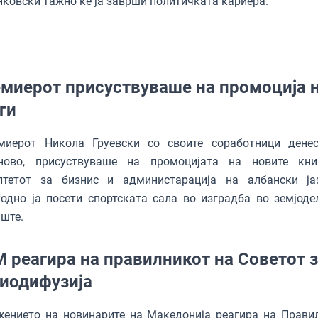
ковски тажно ќе ја заврши политичката кариера.
миерот присуствуваше на промоција 
ги
иерот Никола Груевски со своите соработници дене
ново, присуствуваше на промоцијата на новите кн
лтетот за бизнис и администарација на албански ја
одно ја посети спортската сала во изградба во земјоде
ште.
 реагира на правилникот на Советот 
иодифузија
жението на новинарите на Македонија реагира на Прави