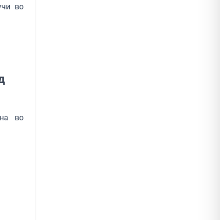
учи во
д
ина во