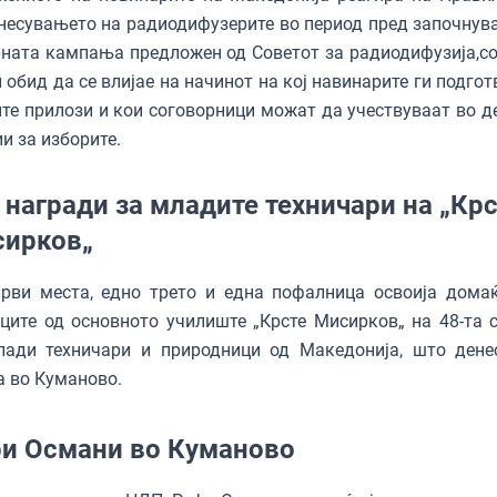
несувањето на радиодифузерите во период пред започнув
ната кампања предложен од Советот за радиодифузија,со 
 обид да се влијае на начинот на кој навинарите ги подго
те прилози и кои соговорници можат да учествуваат во д
и за изборите.
 награди за младите техничари на „Кр
ирков„
рви места, едно трето и една пофалница освоиjа домаќ
ците од основното училиште „Крсте Мисирков„ на 48-та 
лади техничари и природници од Македонија, што дене
 во Куманово.
и Османи во Куманово