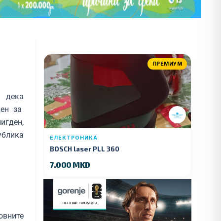
ПРЕМИУМ
а дека
ден за
игден,
публика
ЕЛЕКТРОНИКА
BOSCH laser PLL 360
7.000 MKD
овните