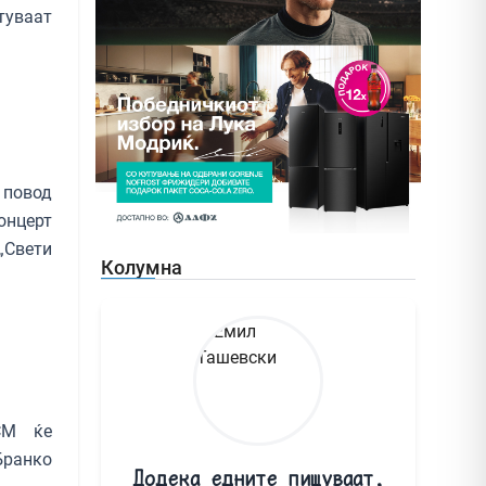
туваат
 повод
онцерт
„Свети
Колумна
ДСМ ќе
Бранко
Додека едните пишуваат,