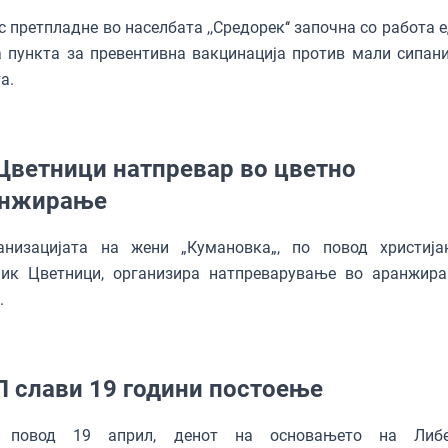
 претпладне во населбата ,,Средорек‘‘ започна со работа 
 пункта за превентивна вакцинација против мали сипани
а.
Цветници натпревар во цветно
анжирање
низацијата на жени „Кумановка„, по повод христија
ник Цветници, организира натпреварување во аранжир
.
 слави 19 години постоење
овод 19 април, денот на основањето на Либе