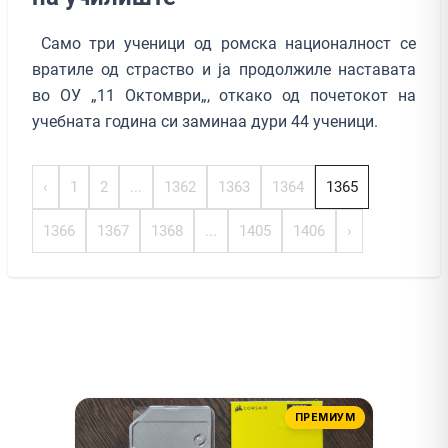
Само три ученици од ромска националност се
вратиле од страство и ја продолжиле наставата
во ОУ „11 Октомври„, откако од почетокот на
учебната година си заминаа дури 44 ученици.
‹
1
2
...
1362
1363
1364
1365
1366
1367
1368
...
1405
1406
›
ПРЕМИУМ