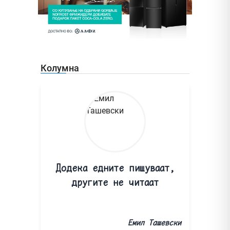
Колумна
Додека едните пишуваат,
другите не читаат
Емил Ташевски