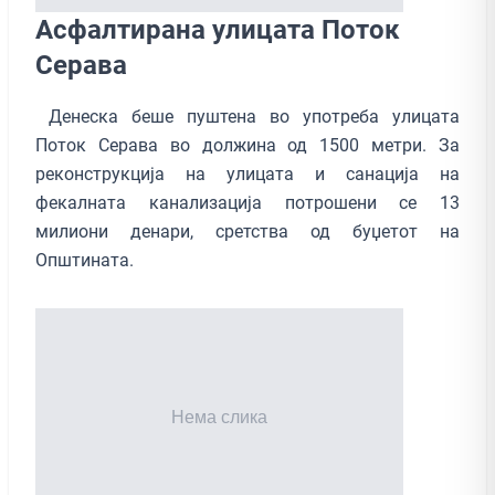
Асфалтирана улицата Поток
Серава
Денеска беше пуштена во употреба улицата
Поток Серава во должина од 1500 метри. За
реконструкција на улицата и санација на
фекалната канализација потрошени се 13
милиони денари, сретства од буџетот на
Општината.