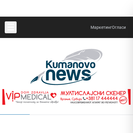
☰
Маркетинг
Огласи