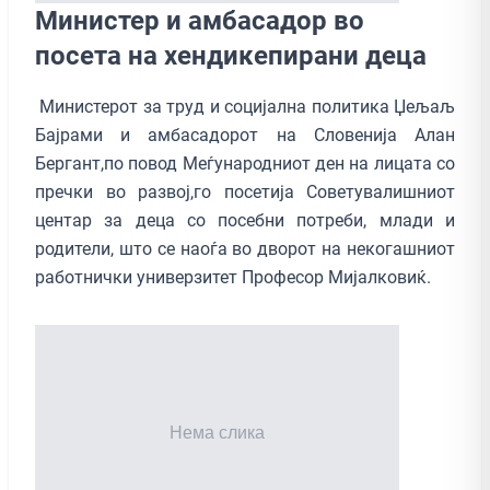
Министер и амбасадор во
посета на хендикепирани деца
Министерот за труд и социјална политика Џељаљ
Бајрами и амбасадорот на Словенија Алан
Бергант,по повод Меѓународниот ден на лицата со
пречки во развој,го посетија Советувалишниот
центар за деца со посебни потреби, млади и
родители, што се наоѓа во дворот на некогашниот
работнички универзитет Професор Мијалковиќ.