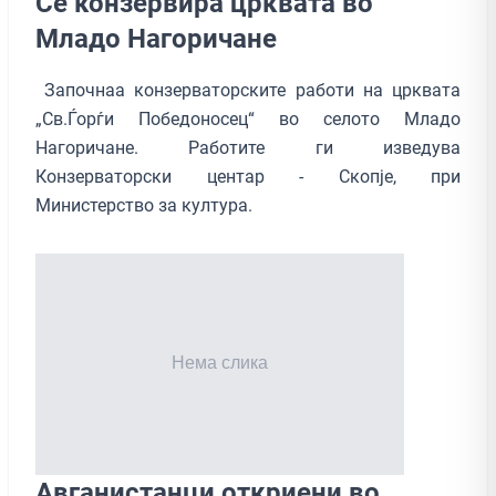
Се конзервира црквата во
Младо Нагоричане
Започнаа конзерваторските работи на црквата
„Св.Ѓорѓи Победоносец“ во селото Младо
Нагоричане. Работите ги изведува
Конзерваторски центар - Скопје, при
Министерство за култура.
Авганистанци откриени во