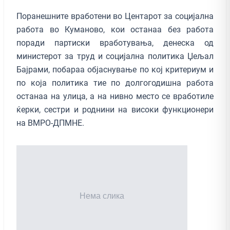
Поранешните вработени во Центарот за социјална
работа во Куманово, кои останаа без работа
поради партиски вработувања, денеска од
министерот за труд и социјална политика Џељал
Бајрами, побараа објаснување по кој критериум и
по која политика тие по долгогодишна работа
останаа на улица, а на нивно место се вработиле
ќерки, сестри и роднини на високи функционери
на ВМРО-ДПМНЕ.