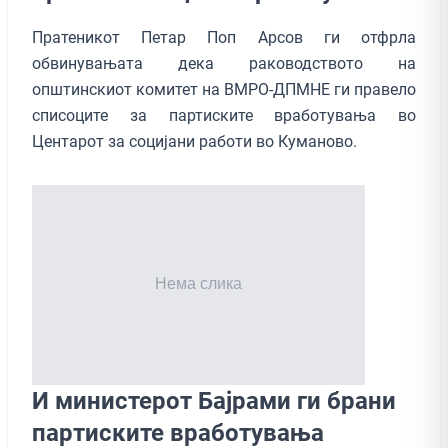
Пратеникот Петар Поп Арсов ги отфрла
обвинувањата дека раководството на
општинскиот комитет на ВМРО-ДПМНЕ ги правело
списоците за партиските вработувања во
Центарот за социјани работи во Куманово.
И министерот Бајрами ги брани
партиските вработувања