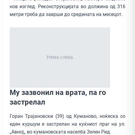
нов изглед. Реконструкцијата во должина од 316
метри треба да заврши до средината на месецот.
Му зазвонил на врата, па го
застрелал
Горан Трајановски (39) од Куманово, ноќеска со
еден куршум е застрелан на куќниот праг на ул.
„Авној„ во кумановската населба Зелен Рид.