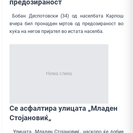
предозираност
Бобан Деспотовски (34) од населбата Карпош
вчера бил пронајден мртов од предозираност во
куќа на негов пријател во истата населба.
Се асфалтира улицата „Младен
Стојановиќ„
Улицата „Младен Стојановиќ„ наскоро ќе добие