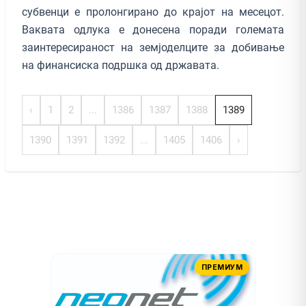
субвенци е пролонгирано до крајот на месецот.
Ваквата одлука е донесена поради големата
заинтересираност на земјоделците за добивање
на финансиска подршка од државата.
‹
1
2
...
1386
1387
1388
1389
1390
1391
1392
...
1405
1406
›
ПРЕМИУМ