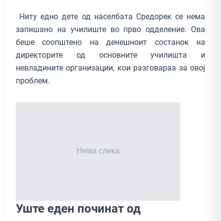
Ниту едно дете од населбата Средорек се нема
запишано на училиште во прво одделение. Ова
беше соопштено на денешноит состанок на
директорите од основните училишта и
невладините организации, кои разговараа за овој
проблем.
Уште еден починат од