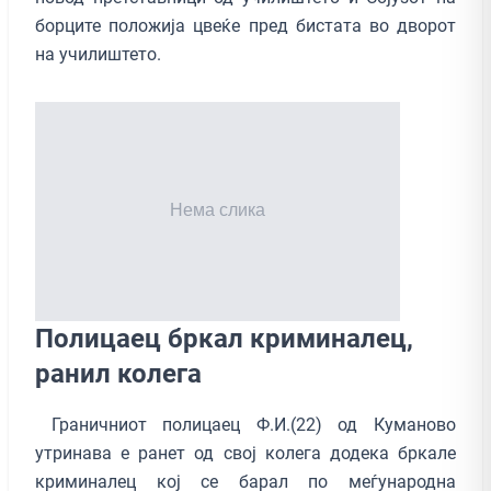
борците положија цвеќе пред бистата во дворот
на училиштето.
Полицаец бркал криминалец,
ранил колега
Граничниот полицаец Ф.И.(22) од Куманово
утринава е ранет од свој колега додека бркале
криминалец кој се барал по меѓународна