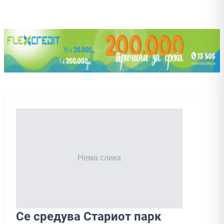
Се средува Стариот парк