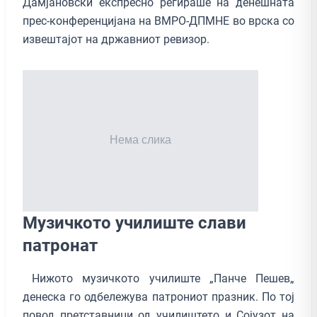
Дамјановски експресно регираше на денешната
прес-конференцијана на ВМРО-ДПМНЕ во врска со
извештајот на државниот ревизор.
Музичкото училиште слави
патронат
Нижото музичкото училиште „Панче Пешев„
денеска го одбележува патрониот празник. По тој
повод претставници од училиштето и Сојузот на