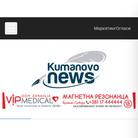
☰
Маркетинг
Огласи