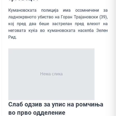
Кумановската полиција има осомничени за
ладнокрвното убиство на Горан Трајановски (39),
кој пред два беше застрелан пред влезот на
неговата куќа во кумановската населба Зелен
Рид.
Слаб одзив за упис на ромчиња
во прво одделение