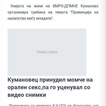
Унијата на жени на ВМРО-ДПМНЕ Куманово
организира трибина на темата "Превенција на
насилство меѓу младите".
Кумановец принудил момче на
орален секс,па го уценувал со
видео снимки
Полицијата го приведе Х.У.(27) од Куманово, кој