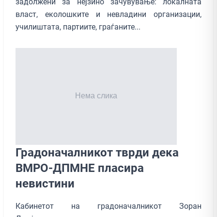
задолжени за нејзино зачувување: локалната
власт, еколошките и невладини организации,
училиштата, партиите, граѓаните...
Градоначалникот тврди дека
ВМРО-ДПМНЕ пласира
невистини
Кабинетот на градоначалникот Зоран