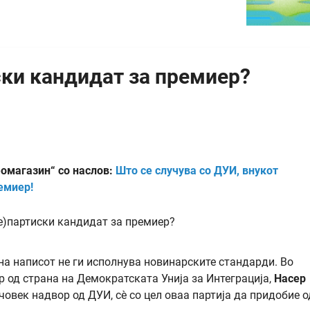
ски кандидат за премиер?
фомагазин“ со наслов:
Што се случува со ДУИ, внукот
емиер!
а написот не ги исполнува новинарските стандарди. Во
 од страна на Демократската Унија за Интеграција,
Насер
човек надвор од ДУИ, сè со цел оваа партија да придобие о