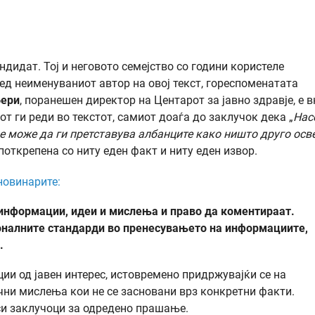
ндидат. Тој и неговото семејство со години користеле
д неименуваниот автор на овој текст, гореспоменатата
бери
, поранешен директор на Центарот за јавно здравје, е в
от ги реди во текстот, самиот доаѓа до заклучок дека „
Нас
не може да ги претставува албанците како ништо друго осв
 поткрепена со ниту еден факт и ниту еден извор.
новинарите:
информации, идеи и мислења и право да коментираат.
ионалните стандарди во пренесувањето на информациите,
.
и од јавен интерес, истовремено придржувајќи се на
чни мислења кои не се засновани врз конкретни факти.
си заклучоци за одредено прашање.