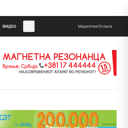
☰
ВИДЕО
Маркетинг
Огласи