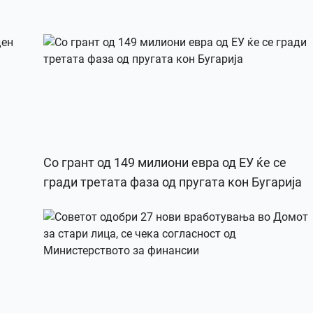
Со грант од 149 милиони евра од ЕУ ќе се
гради третата фаза од пругата кон Бугарија