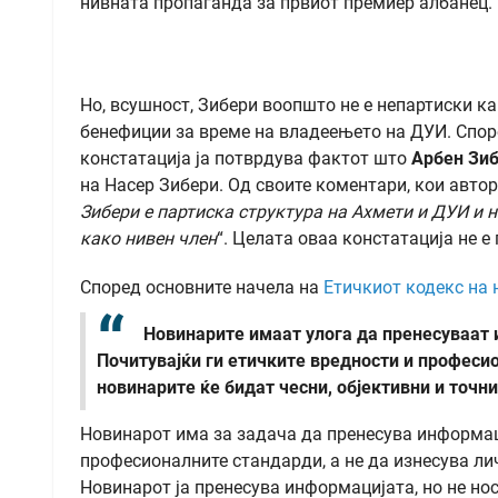
нивната пропаганда за првиот премиер албанец.
Но, всушност, Зибери воопшто не е непартиски ка
бенефиции за време на владеењето на ДУИ. Споре
констатација ја потврдува фактот што
Арбен Зи
на Насер Зибери. Од своите коментари, кои автор
Зибери е партиска структура на Ахмети и ДУИ и 
како нивен член
“. Целата оваа констатација не е
Според основните начела на
Етичкиот кодекс на 
Новинарите имаат улога да пренесуваат 
Почитувајќи ги етичките вредности и профес
новинарите ќе бидат чесни, објективни и точни
Новинарот има за задача да пренесува информаци
професионалните стандарди, а не да изнесува ли
Новинарот ја пренесува информацијата, но не но