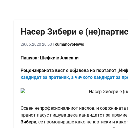
Насер Зибери е (не)парти
29.06.2020 20:53 |
KumanovoNews
Пишува: Шефкије Аласани
Рецензираната вест е објавена на порталот „Ин
кандидат за пратеник, а чичкото кандидат за пр
Освен непрофесионалниот наслов, и содржината н
првиот пасус пишува дека кандидатот за премиер
Зибери
, се промовираше како непартиски и како 