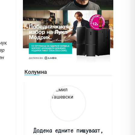
нук
ер
ен
Колумна
Додека едните пишуваат,