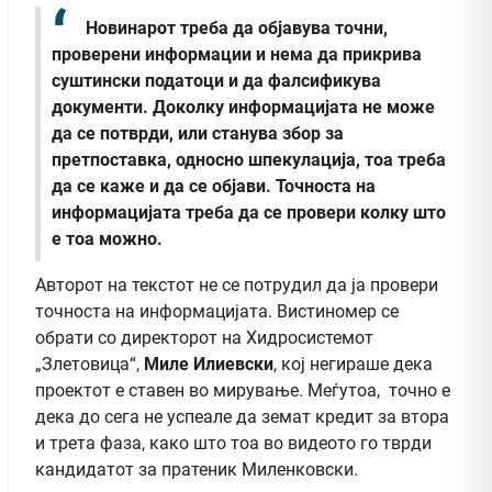
Новинарот треба да објавува точни,
проверени информации и нема да прикрива
суштински податоци и да фалсификува
документи. Доколку информацијата не може
да се потврди, или станува збор за
претпоставка, односно шпекулација, тоа треба
да се каже и да се објави. Точноста на
информацијата треба да се провери колку што
е тоа можно.
Авторот на текстот не се потрудил да ја провери
точноста на информацијата. Вистиномер се
обрати со директорот на Хидросистемот
„Злетовица“,
Миле Илиевски
, кој негираше дека
проектот е ставен во мирување. Меѓутоа, точно е
дека до сега не успеале да земат кредит за втора
и трета фаза, како што тоа во видеото го тврди
кандидатот за пратеник Миленковски.