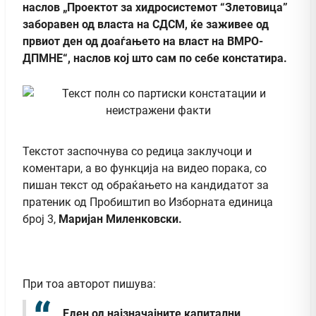
наслов
„Проектот за хидросистемот “Злетовица”
заборавен од власта на СДСМ, ќе заживее од
првиот ден од доаѓањето на власт на ВМРО-
ДПМНЕ“
, наслов кој што сам по себе констатира.
Текстот заспочнува со редица заклучоци и
коментари, а во функција на видео порака, со
пишан текст од обраќањето на кандидатот за
пратеник од Пробиштип во Изборната единица
број 3,
Маријан Миленковски.
При тоа авторот пишува:
Еден од најзначајните капитални