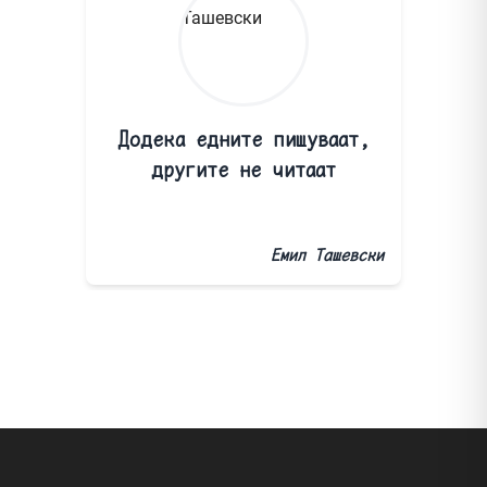
Додека едните пишуваат,
другите не читаат
Емил Ташевски