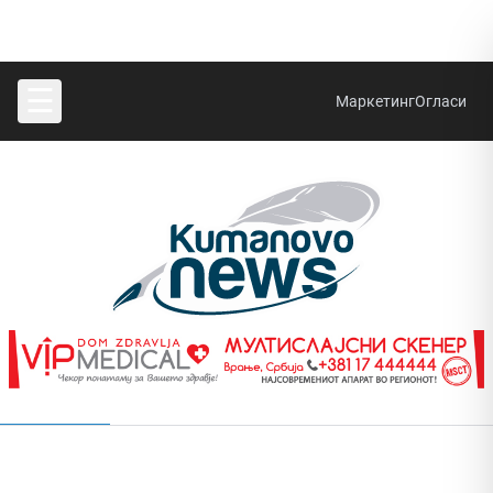
☰
Маркетинг
Огласи