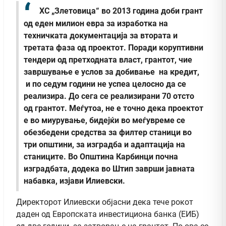
ХС „Злетовица“ во 2013 година доби грант
од еден милион евра за изработка на
техничката документација за втората и
третата фаза од проектот. Поради коруптивни
тендери од претходната власт, грантот, чие
завршување е услов за добивање на кредит,
и по седум години не успеа целосно да се
реализира. До сега се реализирани 70 отсто
од грантот. Меѓутоа, не е точно дека проектот
е во миурување, бидејќи во меѓувреме се
обезбедени средства за филтер станици во
три општини, за изградба и адаптација на
станиците. Во Општина Карбинци почна
изградбата, додека во Штип заврши јавната
набавка,
изјави Илиевски.
Директорот Илиевски објасни дека тече рокот
даден од Европската инвестициона банка (ЕИБ)