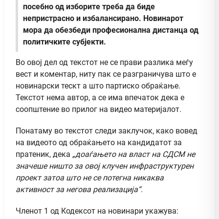
посебно од изборите треба да биде
непристрасно и избалансирано. Новинарот
мора да обезбеди професионална дистанца од
политичките субјекти.
Во овој дел од текстот не се прави разлика меѓу
вест и коментар, ниту пак се разграничува што е
новинарски тескт а што партиско обраќање.
Текстот нема автор, а се има впечаток дека е
соопштение во прилог на видео материјалот.
Понатаму во текстот следи заклучок, како вовед
на видеото од обраќањето на кандидатот за
пратеник, дека
„доаѓањето на власт на СДСМ не
значеше ништо за овој клучен инфраструктурен
проект затоа што не се потегна никаква
активност за негова реализација“
.
Членот 1 од Кодексот на новинари укажува: