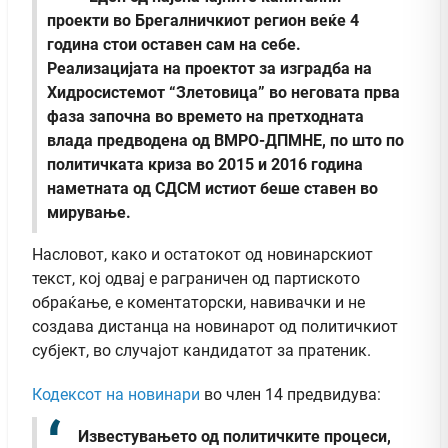
проекти во Брегалничкиот регион веќе 4
година стои оставен сам на себе.
Реализацијата на проектот за изградба на
Хидросистемот “Злетовица” во неговата прва
фаза започна во времето на претходната
влада предводена од ВМРО-ДПМНЕ, по што по
политичката криза во 2015 и 2016 година
наметната од СДСМ истиот беше ставен во
мирување.
Насловот, како и остатокот од новинарскиот
текст, кој одвај е раграничен од партиското
обраќање, е коментаторски, навивачки и не
создава дистанца на новинарот од политичкиот
субјект, во случајот кандидатот за пратеник.
Кодексот на новинари
во член 14 предвидува:
Известувањето од политичките процеси,