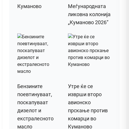
Куманово
Меѓународната
ликовна колонија
„Куманово 2026“
Бензините
Утре ќе се
поевтинуваат,
изврши второ
поскапуваат
авионско
дизелот и
прскање против
екстралесното
комарци во
масло
Куманово