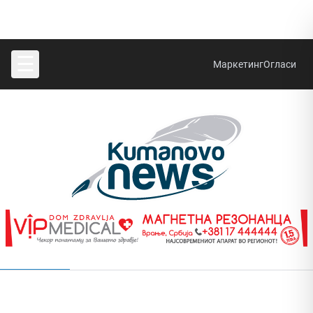
☰
Маркетинг
Огласи