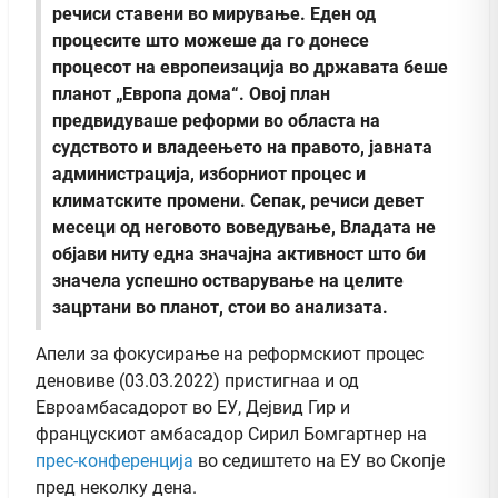
речиси ставени во мирување. Еден од
процесите што можеше да го донесе
процесот на европеизација во државата беше
планот „Европа дома“. Овој план
предвидуваше реформи во областа на
судството и владеењето на правото, јавната
администрација, изборниот процес и
климатските промени. Сепак, речиси девет
месеци од неговото воведување, Владата не
објави ниту една значајна активност што би
значела успешно остварување на целите
зацртани во планот, стои во анализата.
Апели за фокусирање на реформскиот процес
деновиве (03.03.2022) пристигнаа и од
Евроамбасадорот во ЕУ, Дејвид Гир и
францускиот амбасадор Сирил Бомгартнер на
прес-конференција
во седиштето на ЕУ во Скопје
пред неколку дена.