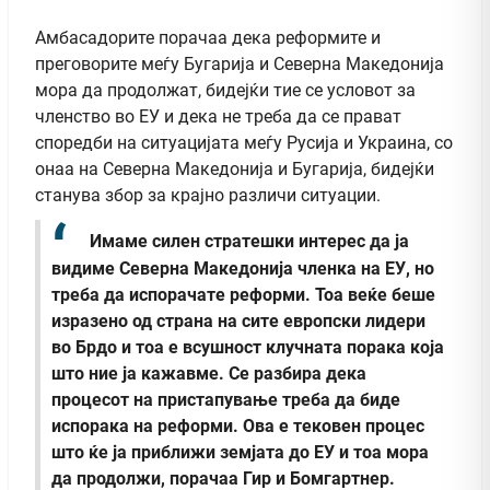
Амбасадорите порачаа дека реформите и
преговорите меѓу Бугарија и Северна Македонија
мора да продолжат, бидејќи тие се условот за
членство во ЕУ и дека не треба да се прават
споредби на ситуацијата меѓу Русија и Украина, со
онаа на Северна Македонија и Бугарија, бидејќи
станува збор за крајно различи ситуации.
Имаме силен стратешки интерес да ја
видиме Северна Македонија членка на ЕУ, но
треба да испорачате реформи. Тоа веќе беше
изразено од страна на сите европски лидери
во Брдо и тоа е всушност клучната порака која
што ние ја кажавме. Се разбира дека
процесот на пристапување треба да биде
испорака на реформи. Ова е тековен процес
што ќе ја приближи земјата до ЕУ и тоа мора
да продолжи, порачаа Гир и Бомгартнер.