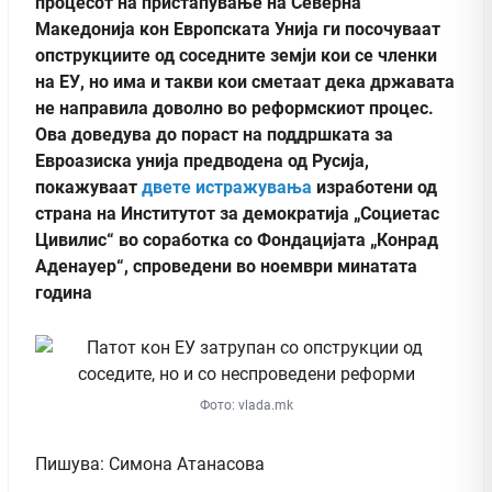
процесот на пристапување на Северна
Македонија кон Европската Унија ги посочуваат
опструкциите од соседните земји кои се членки
на ЕУ, но има и такви кои сметаат дека државата
не направила доволно во реформскиот процес.
Ова доведува до пораст на поддршката за
Евроазиска унија предводена од Русија,
покажуваат
двете истражувања
изработени од
страна на Институтот за демократија „Социетас
Цивилис“ во соработка со Фондацијата „Конрад
Аденауер“, спроведени во ноември минатата
година
Фото: vlada.mk
Пишува: Симона Атанасова