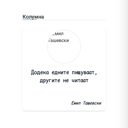
Колумна
Додека едните пишуваат,
другите не читаат
Емил Ташевски