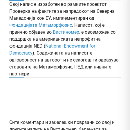
Овој напис е изработен во рамките проектот
Проверка на фактите за напредокот на Северна
Македонија кон ЕУ, имплементиран од
Фондацијата Метаморфозис
. Написот, кој е
првично објавен во
Вистиномер
, e овозможен со
поддршка на американската непрофитна
фондација NED (
National Endowment for
Democracy
). Содржината на написот е
одговорност на авторот и не секогаш ги одразува
ставовите на Метаморфозис, НЕД или нивните
партнери.
Сите коментари и забелешки поврзани со овој и
другите написи на Вистиномер, барањата за