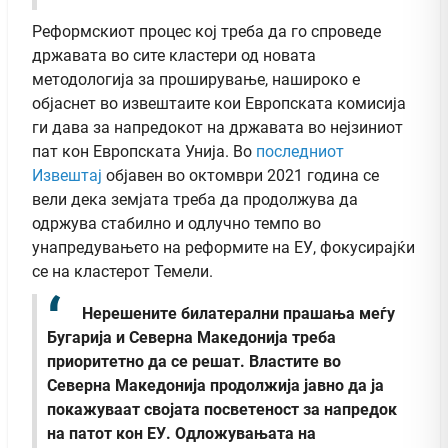
Реформскиот процес кој треба да го спроведе
државата во сите кластери од новата
методологија за проширување, нашироко е
објаснет во извештаите кои Европската комисија
ги дава за напредокот на државата во нејзиниот
пат кон Европската Унија. Во
последниот
Извештај
објавен во октомври 2021 година се
вели дека земјата треба да продолжува да
одржува стабилно и одлучно темпо во
унапредувањето на реформите на ЕУ, фокусирајќи
се на кластерот Темели.
Нерешените билатерални прашања меѓу
Бугарија и Северна Македонија треба
приоритетно да се решат. Властите во
Северна Македонија продолжија јавно да ја
покажуваат својата посветеност за напредок
на патот кон ЕУ. Одложувањата на