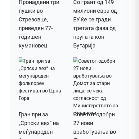
Пронајдени три
Со грант од 149
пушки во
милиони евра од
Стрезовце,
ЕУ ќе се гради
приведен 77-
третата фаза од
годишен
пругата кон
кумановец
Бугарија
Гран при за
Советот одобри
„Српски вез“ на
27 нови
меѓународен
вработувања во