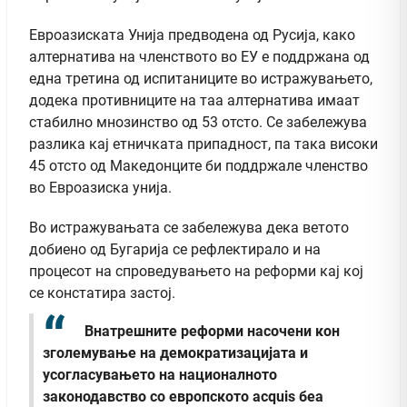
Евроазиската Унија предводена од Русија, како
алтернатива на членството во ЕУ е поддржана од
една третина од испитаниците во истражувањето,
додека противниците на таа алтернатива имаат
стабилно мнозинство од 53 отсто. Се забележува
разлика кај етничката припадност, па така високи
45 отсто од Македонците би поддржале членство
во Евроазиска унија.
Во истражувањата се забележува дека ветото
добиено од Бугарија се рефлектирало и на
процесот на спроведувањето на реформи кај кој
се констатира застој.
Внатрешните реформи насочени кон
зголемување на демократизацијата и
усогласувањето на националното
законодавство со европското acquis беа