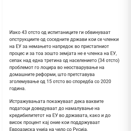
Иако 43 отсто од испитаниците ги обвинуваат
опструкциите од соседните држави кои се членки
на ЕУ за немањето напредок во пристапниот
процес и за тоа зошто земјата не е членка на ЕУ,
сепак над една третина од населението (34 отсто)
проблемот го лоцира во неостварување на
домашните реформи, што претставува
зголемување од 15 отсто во споредба со 2020
година.
Истражувањата покажуваат дека ваквите
податоци доведуваат до намалување на
кредибилитетот на ЕУ во државата, како и до
висок процент кај оние кои поддржуваат
Евроазиска унија на чело со Русија.