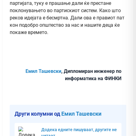
партијата, туку е прашање дали ќе престане
поклонувањето во партискиот систем. Како што
реков идејата е бесмртна. Дали ова е правиот пат
кон подобро општество за нас и нашите деца ќе
покаже времето.
Емил Ташевски
, Дипломиран инженер по
информатика на ФИНКИ
Други колумни од
Емил Ташевски
Додека едните пишуваат, другите не
читаат