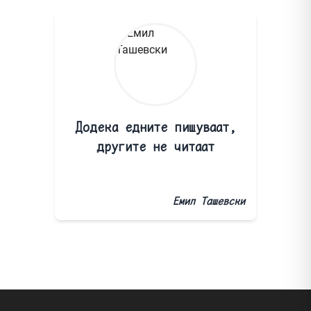
Додека едните пишуваат,
другите не читаат
Емил Ташевски