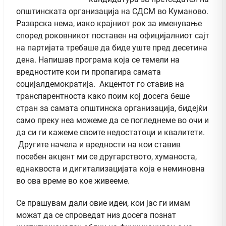
општинската организација на СДСМ во Куманово.
Разврска нема, иако крајниот рок за именување
според роковникот поставен на официјалниот сајт
на партијата требаше да биде уште пред десетина
дена. Напишав програма која се темели на
вредностите кои ги пропагира самата
социјалдемократија. Акцентот го ставив на
транспарентноста како поим кој досега беше
стран за самата општинска организација, бидејќи
само преку неа можеме да се погледнеме во очи и
да си ги кажеме своите недостатоци и квалитети.
Другите начела и вредности на кои ставив
посебен акцент ми се другарството, хуманоста,
еднаквоста и дигитализацијата која е неминовна
во ова време во кое живееме.
Се прашувам дали овие идеи, кои јас ги имам
можат да се спроведат низ досега познат