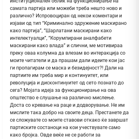
институционален облик на функционирање на
самата партија или можеби треба нешто ново и
различно? Испровоциран од некои коментари и
изјави од тип “Криминално здружение маскирано
како партија”, “Шарлатани маскирани како
интелектуалци”, “Корумпирани аналфабети
маскирани како влада” и слични, ме мотивираа
преку оваа колумна да влезам во интеракција со
моите читатели и да прашам дали идеите кои јас
ги пропагирам се маска и безидејност?! Дали на
партиите им треба мир и континуитет, или
револуција и дисконтинуитет од сето познато до
сега? Мојата идеја за функционирање на ова
општество е слушање на различно мислење.
Доста со кревање на раце и додворување. Не им
мислите така добро на своите деца. Престанете да
се сложувате со моите ставови откако ќе завршат
партиските состаноци на кои учествувате само
како бројка. Овде веќе не се работи за