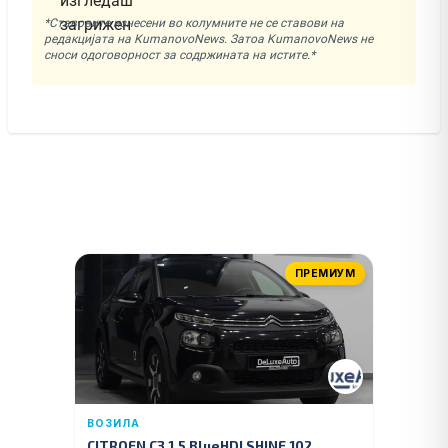
*Ставовите изнесени во колумните не се ставови на
редакцијата на KumanovoNews. Затоа KumanovoNews не
сноси одоговорност за содржината на истите.*
ПРЕМИУМ
ВОЗИЛА
CITROEN C3 1.5 BlueHDI SHINE 102