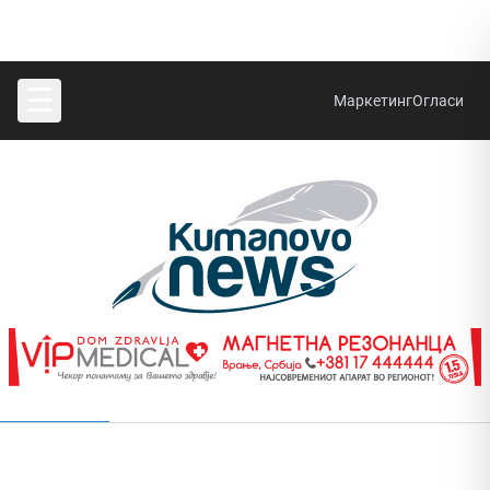
☰
Маркетинг
Огласи