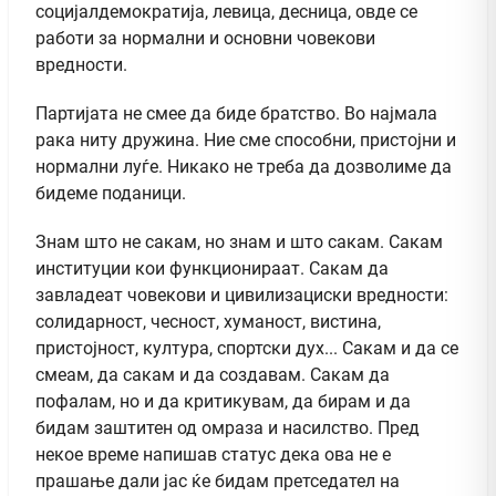
социјалдемократија, левица, десница, овде се
работи за нормални и основни човекови
вредности.
Партијата не смее да биде братство. Во најмала
рака ниту дружина. Ние сме способни, пристојни и
нормални луѓе. Никако не треба да дозволиме да
бидеме поданици.
Знам што не сакам, но знам и што сакам. Сакам
институции кои функционираат. Сакам да
завладеат човекови и цивилизациски вредности:
солидарност, чесност, хуманост, вистина,
пристојност, култура, спортски дух... Сакам и да се
смеам, да сакам и да создавам. Сакам да
пофалам, но и да критикувам, да бирам и да
бидам заштитен од омраза и насилство. Пред
некое време напишав статус дека ова не е
прашање дали јас ќе бидам претседател на