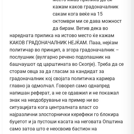
кажам каков градоначалник
сакам кога веќе на 15
октомври ми се дава можност
да бирам. Ветив дека во
наредната прилика на истово место ќе кажам
КАКОВ ГРАДОНАЧАЛНИК НЕЈЌАМ. Пааа, нејќам
политичар во принцип, а згора градоначалник –
послушник (вулгарно речено подопашник на
башчаушот од царштината во Скопје). Треба да се
сторам овца за да гласам за кандидат за
градоначалник кој својата политичка кариера
главно ја одмолчал. Говорел само однапред
напишан реферат, а не се одавжил и не покажал
знак на неодобрување на пример ни во
ситуацијата кога централната власт со
најразлични злосторнички керефеки го блокира
буџетот и ја пустоши касата на неговата Општина
само затоа што е неосвоив бастион на