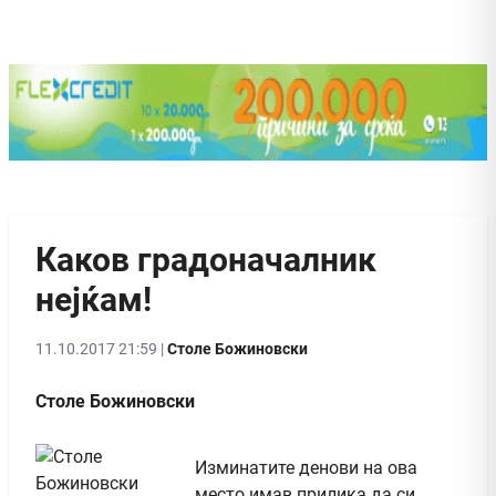
Каков градоначалник
нејќам!
11.10.2017 21:59 |
Столе Божиновски
Столе Божиновски
Изминатите денoви на ова
место имав прилика да си