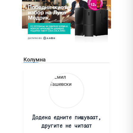
Колумна
Додека едните пишуваат,
другите не читаат