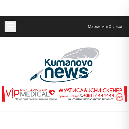
☰
Маркетинг
Огласи