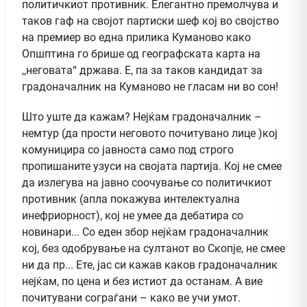
политичкиот противник. Елегантно премолчува и
таков гаф на својот партиски шеф кој во својство
на премиер во една прилика Куманово како
Опшптина го брише од географската карта на
,,неговата“ држава. Е, па за таков кандидат за
градоначалник на Куманово не гласам ни во сон!
Што уште да кажам? Нејќам градоначалник –
немтур (да прости неговото почитувано лице )кој
комуницира со јавноста само под строго
пропишаните узуси на својата партија. Кој не смее
да излегува на јавно соочување со политичкиот
противник (апла покажува интелектуална
инефриорност), кој не умее да дебатира со
новинари... Со еден збор нејќам градоначалник
кој, без одобрување на султанот во Скопје, не смее
ни да пр... Ете, јас си кажав каков градоначалник
нејќам, по цена и без истиот да останам. А вие
почитувани сограѓани – како ве учи умот.