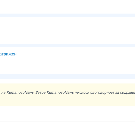
загрижен
ата на KumanovoNews. Затоа KumanovoNews не сноси одоговорност за содржи