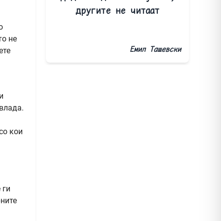
другите не читаат
о
то не
Емил Ташевски
ете
и
влада.
со кои
 ги
рните