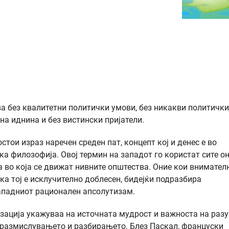
 без квалитетни политички умови, без никакви политички
на иднина и без вистински пријатели.
тои израз наречен среден пат, концепт кој и денес е во
ка филозофија. Овој термин на западот го користат сите о
а во која се движат нивните општества. Оние кои внимател
ка тој е исклучително доблесен, бидејќи подразбира
западниот рационален апсолутизам.
зација укажуваа на источната мудрост и важноста на раз
 размислувањето и разбирањето. Блез Паскал, француски