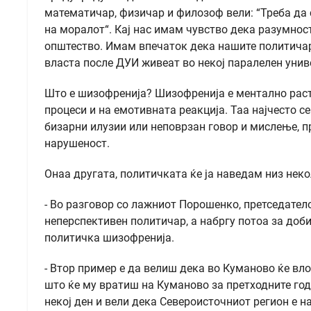
математичар, физичар и филозоф вели: “Треба да 
на моралот“. Кај нас имам чувство дека разумнос
општество. Имам впечаток дека нашите политичари
власта после ДУИ живеат во некој паралелен униве
Што е шизофренија? Шизофренија е ментално растр
процеси и на емотивната реакција. Таа најчесто 
бизарни илузии или неповрзан говор и мислење, 
нарушеност.
Онаа другата, политичката ќе ја наведам низ нек
- Во разговор со лажниот Порошенко, претседател
неперспективен политичар, а набргу потоа за доби
политичка шизофренија.
- Втор пример е да велиш дека во Куманово ќе вл
што ќе му вратиш на Куманово за претходните год
некој ден и вели дека Североисточниот регион е н