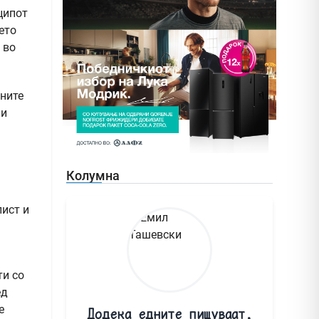
ципот
ето
 во
вните
ли
Колумна
лист и
ти со
ед
е
Додека едните пишуваат,