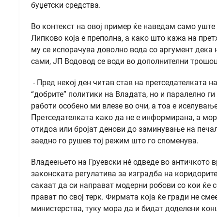
буџетски средства.
Во контекст на овој пример ќе наведам само уште 
Липково која е преполна, а како што кажа на прет
му се испорачува доволно вода со аргумент дека н
сами, ЈП Водовод се води во дополнителни трошоци
- Пред некој ден читав став на претседателката н
“добрите” политики на Владата, но и паралелно г
работи особено ми влезе во очи, а тоа е иселува
Претседателката како да не е информирана, а мора
отидоа или бројат денови до заминување на печал
заедно го рушев тој режим што го споменува.
Владеењето на Груевски нé одведе во античкото в
законската регулатива за изградба на коридорит
сакаат да си направат модерни робови со кои ќе 
прават по свој терк. Фирмата која ќе гради не см
министерства, туку мора да и бидат доделени конц