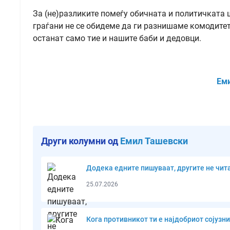
За (не)разликите помеѓу обичната и политичката 
граѓани не се обидеме да ги разнишаме комодитет
останат само тие и нашите баби и дедовци.
Ем
Други колумни од
Емил Ташевски
Додека едните пишуваат, другите не чит
25.07.2026
Кога противникот ти е најдобриот сојузн