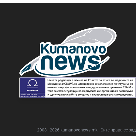
2008 - 2026 kumanovonews.mk - Сите права се за