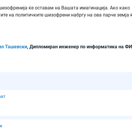
шизофренија ќе оставам на Вашата имагинација. Ако како
ите на политичките шизофрени набргу на ова парче земја 
ил Ташевски
, Дипломиран инженер по информатика на Ф
аат
ик