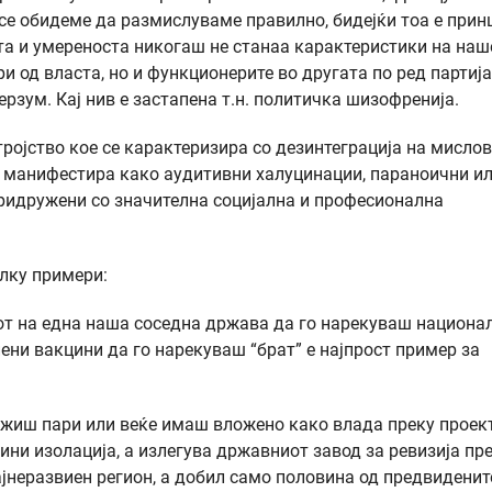
се обидеме да размислуваме правилно, бидејќи тоа е прин
та и умереноста никогаш не станаа карактеристики на наш
 од власта, но и функционерите во другата по ред партија
рзум. Кај нив е застапена т.н. политичка шизофренија.
ојство кое се карактеризира со дeзинтеграција на мисло
се манифестира како аудитивни халуцинации, параноични и
придружени со значителна социјална и професионална
олку примери:
от на една наша соседна држава да го нарекуваш национа
ени вакцини да го нарекуваш “брат” е најпрост пример за
ожиш пари или веќе имаш вложено како влада преку проек
ини изолација, а излегува државниот завод за ревизија пр
ајнеразвиен регион, а добил само половина од предвиденит