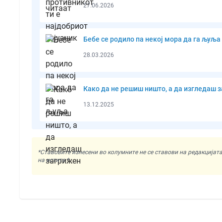
27.06.2026
Бебе се родило па некој мора да га љуља
28.03.2026
Како да не решиш ништо, а да изгледаш 
13.12.2025
*Ставовите изнесени во колумните не се ставови на редакциј
на истите.*