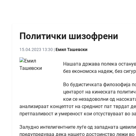
Политички шизофрени
15.04.2023 13:30 |
Емил Ташевски
Нашата држава полека останува
без економска надеж, без сигур
Во будистичката филозофија пос
центарот на кинеската политич
кои се незадоволни од насокат
анализираат концептот на средниот пат тврдат де
претпазливост и умереност кои отсуствуваат во 
Залудно интелигентните луѓе од западната цивили
предупредуваа дека нашето достоинство лежи во