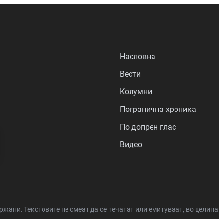
Насловна
Вести
Колумни
Погранична хроника
По допрен глас
Видео
држани.
Текстовите не смеат да се печатат или емитуваат, во целин