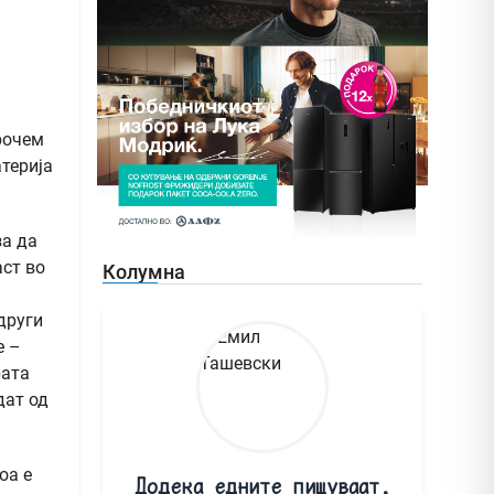
рочем
атерија
за да
аст во
Колумна
други
е –
рата
дат од
оа е
Додека едните пишуваат,