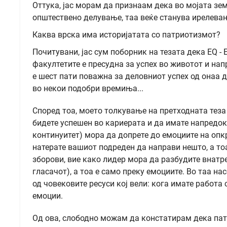
Оттука, јас морам да признаам дека во мојата земј
општествено делување, таа веќе станува ирелеван
Каква врска има историјатата со патриотизмот?
Почитувани, јас сум поборник на тезата дека ЕQ -
факултетите е пресудна за успех во животот и на
е шест пати поважна за деловниот успех од онаа д
во некои подобри времиња...
Според тоа, моето толкување на претходната теза
бидете успешен во кариерата и да имате напредок 
континуитет) мора да допрете до емоциите на опк
натерате вашиот подреден да направи нешто, а тоа
зборови, вие како лидер мора да разбудите внатр
гласачот), а тоа е само преку емоциите. Во таа на
од човековите ресуси кој вели: кога имате работа 
емоции.
Од ова, слободно можам да констатирам дека патр