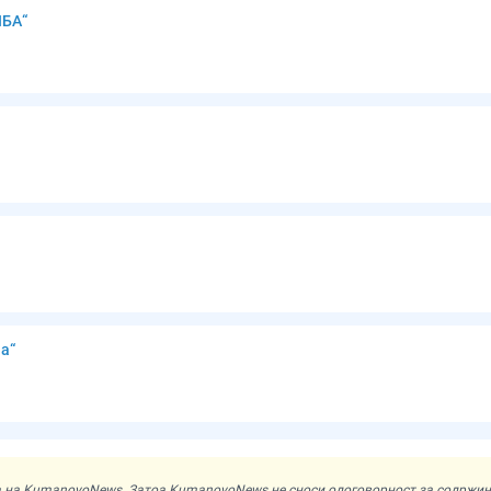
БА“
а“
ата на KumanovoNews. Затоа KumanovoNews не сноси одоговорност за содржи