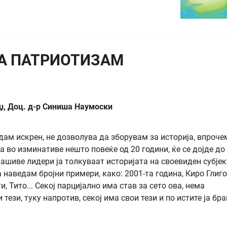
А ПАТРИОТИЗАМ
џ, Доц. д-р Синиша Наумоски
ам искрен, не дозволува да зборувам за историја, впрочем
 во изминативе нешто повеќе од 20 години, ќе се дојде до
нашиве лидери ја толкуваат историјата на своевиден субје
 наведам бројни примери, како: 2001-та година, Киро Глиго
, Тито... Секој парцијално има став за сето ова, нема
тези, туку напротив, секој има свои тези и по истите ја бр