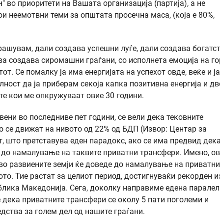
″ во приоритети на Вашата организација (партија), а не
и неемотвни теми за општата просечна маса, (која е 80%,
прашувам, дали создава успешни луѓе, дали создава богатст
ова создава сиромашни граѓани, со исполнета емоција на г
т. Се помалку ја има енергијата на успехот овде, веќе и јас
лност да ја приберам секоја капка позитивна енергија и дв
сите кои ме опкружуваат овие 30 години.
ени во последниве пет години, се вели дека тековните
 се движат на нивото од 22% од БДП (Извор: Центар за
т, што претставува еден парадокс, ако се има предвид дека
е до намалување на таквите приватни трансфери. Имено, о
во развиените земји ќе доведе до намалување на приватни
ното. Тие растат за целиот период, достигнуваќи рекорден и
ублика Македонија. Сега, доколку направиме едена паралел
 дека приватните трансфери се околу 5 пати поголеми и
редства за голем дел од нашите граѓани.