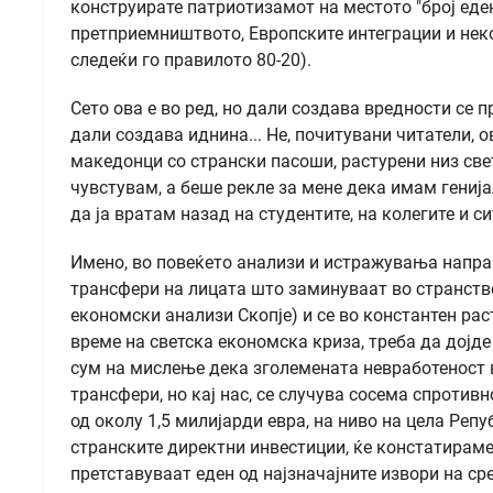
конструирате патриотизамот на местото ″број еден
претприемништвото, Европските интеграции и неко
следеќи го правилото 80-20).
Сето ова е во ред, но дали создава вредности се 
дали создава иднина... Не, почитувани читатели, 
македонци со странски пасоши, растурени низ свето
чувстувам, а беше рекле за мене дека имам генија
да ја вратам назад на студентите, на колегите и 
Имено, во повеќето анализи и истражувања направ
трансфери на лицата што заминуваат во странство
економски анализи Скопје) и се во константен рас
време на светска економска криза, треба да дојд
сум на мислење дека зголемената невработеност 
трансфери, но кај нас, се случува сосема спротив
од околу 1,5 милијарди евра, на ниво на цела Реп
странските директни инвестиции, ќе констатираме
претставуваат еден од најзначајните извори на с