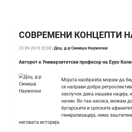
СОВРЕМЕНИ КОНЦЕПТИ Н
23.09.2013 22:00 |
Доц. д-р Синиша Наумоски
Авторот е Универзитетски професор на Еуро Коле
Мојата наобразба морам да бид
се направи добра ретроспектива
заклучок дека нашава нација, 
начин. Во таа насока, можам да
бугарските и српските афинитети
генерализација, нема заштитени 
неговата историја.