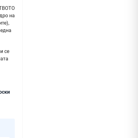
ШТВОТО
адро на
те),
 една
и се
тата
оски