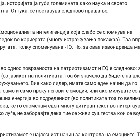
а, историјата ја губи големината како наука и своето
тна. Оттука, се поставува следново прашање:
 Емоционалната интелигенција која слабо се спомнува на
предок во кариерата (многу истражувања покажаа). Taa вп
ругата, толку споменувана - IQ. Но, за оваа извондренда м
 во однос поврзаноста на патриотизамот и ЕQ е следново: 
(со јазикот на политиката, тоа би значело да бидете на вл
ружувањето. Вие како лидер, имате само еден начин да го
 само и само преку неговите емоции, или ако милувате со 
ешна енергија во подрeдениот (во политиката тоа го велим
сока, ќе го споменам еден многу цитиран текст во литертау
со луѓе, не заборавјте дека тие се живи суштества кои се во
иотизамот е најлесниот начин за контрола на емоциите. Т