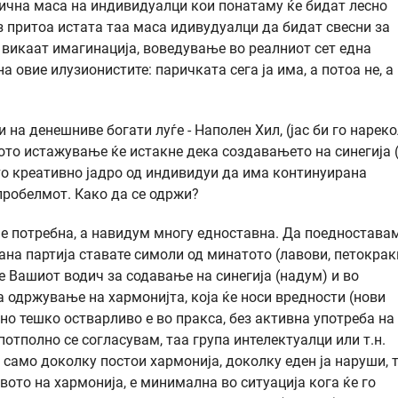
ична маса на индивидуалци кои понатаму ќе бидат лесно
з притоа истата таа маса идивудуалци да бидат свесни за
 викаат имагинација, воведување во реалниот сет една
а овие илузионистите: паричката сега ја има, а потоа не, а
 на денешниве богати луѓе - Наполен Хил, (јас би го нарек
вото истажување ќе истакне дека создавањето на синегија 
то креативно јадро од индивидуи да има континуирана
 пробелмот. Како да се одржи?
а е потребна, а навидум многу едноставна. Да поедностава
ана партија ставате симоли од минатото (лавови, петокрак
иде Вашиот водич за содавање на синегија (надум) и во
а одржување на хармонијта, која ќе носи вредности (нови
 но тешко остварливо е во пракса, без активна употреба на
 потполно се согласувам, таа група интелектуалци или т.н.
) само доколку постои хармонија, доколку еден ја наруши, 
вото на хармонија, е минимална во ситуација кога ќе го