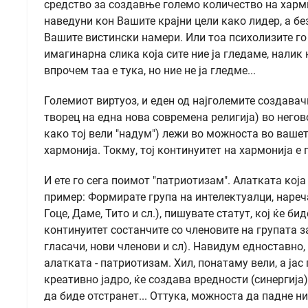
средство за создавње големо количество на харм
наведуни кон Вашите крајни цели како лидер, а бе
Вашите вистински намери. Или тоа психолизите го
имагинарна слика која сите ние ја гледаме, налик н
впрочем таа е тука, но ние не ја гледме...
Големиот виртуоз, и еден од најголемите создавачи
творец на една нова современа религија) во него
како тој вели "надум") лежи во можноста во ваше
хармонија. Токму, тој континуитет на хармонија е
И ете го сега поимот ″патриотизам". Алатката кој
пример: Формирате група на интелектуалци, нареч
Гоце, Даме, Тито и сл.), пишувате статут, кој ќе б
континуитет состанчите со членовите на групата з
гласачи, нови членови и сл). Навидум едноставно,
алатката - патриотизам. Хил, понатаму вели, а јас
креативно јадро, ќе создава вредности (синергија
да биде отстранет... Оттука, можноста да падне ни