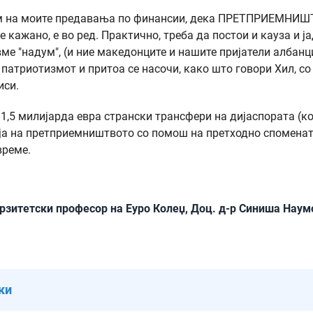
увам на моите предавања по финансии, дека ПРЕТПРИЕМНИ
 кажано, е во ред. Практично, треба да постои и кауза и ј
е "надум", (и ние македонците и нашите пријатели албанци
 патриотизмот и притоа се насочи, како што говори Хил, со
иси.
 1,5 милијарда евра странски трансфери на дијаспората (ко
ција на претприемништвото со помош на претходно спомена
 време.
ерзитетски професор на Еуро Колеџ, Доц. д-р Синиша Наум
ки