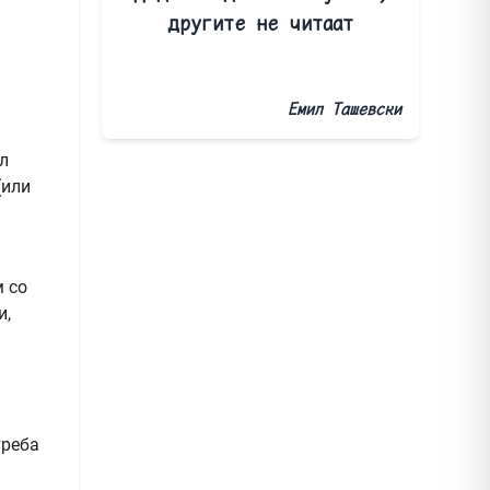
другите не читаат
Емил Ташевски
ол
(или
м со
и,
треба