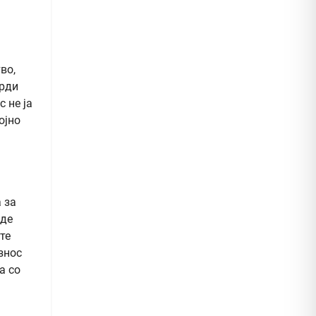
во,
орди
 не ја
ојно
 за
вде
те
знос
а со