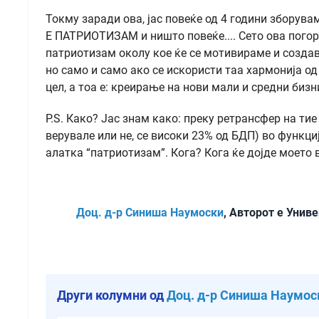
Токму заради ова, јас повеќе од 4 години збор
Е ПАТРИОТИЗАМ и ништо повеќе.... Сето ова погоре
патриотизам околу кое ќе се мотивираме и создавм
но само и само ако се искористи таа хармонија од
цел, а тоа е: креирање на нови мали и средни бизн
P.S. Како? Јас знам како: преку ретрансфер на тие
верувале или не, се високи 23% од БДП) во функ
алатка “патриотизам”. Кога? Кога ќе дојде моето
Доц. д-р Синиша Наумоски
, Авторот е Унив
Други колумни од
Доц. д-р Синиша Наумос