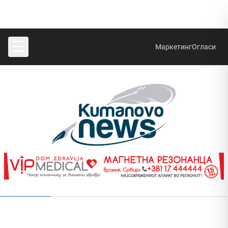
☰
Маркетинг
Огласи