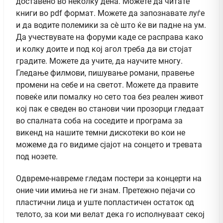
доставено во неколку дена. Можете да читате
книги во pdf формат. Можете да запознавате луѓе
и да водите полемики за сè што ќе ви падне на ум.
Да учествувате на форуми каде се расправа како
и колку доите и под кој агол треба да ви стојат
градите. Можете да учите, да научите многу.
Гледање филмови, пишување романи, правење
промени на себе и на светот. Можете да правите
повеќе или помалку но сето тоа без реален живот
кој пак е сведен во станови чии прозорци гледаат
во спалната соба на соседите и програма за
викенд на нашите темни дискотеки во кои не
можеме да го видиме сјајот на сонцето и тревата
под нозете.
Одвреме-навреме гледам постери за концерти на
оние чии имиња не ги знам. Претежно пејачи со
пластични лица и уште попластичен остаток од
телото, за кои ми велат дека го исполнуваат секој