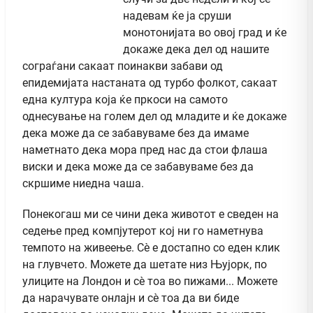
надевам ќе ја сруши
монотонијата во овој град и ќе
докаже дека дел од нашите
сограѓани сакаат поинакви забави од
епидемијата настаната од турбо фолкот, сакаат
една култура која ќе пркоси на самото
однесување на голем дел од младите и ќе докаже
дека може да се забавуваме без да имаме
наметнато дека мора пред нас да стои флаша
виски и дека може да се забавуваме без да
скршиме ниедна чаша.
Понекогаш ми се чини дека животот е сведен на
седење пред компјутерот кој ни го наметнува
темпото на живеење. Сè е достапно со еден клик
на глувчето. Можете да шетате низ Њујорк, по
улиците на Лондон и сè тоа во пижами... Можете
да нарачувате онлајн и сè тоа да ви биде