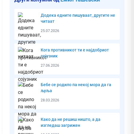
Додека едните пишуваат, другите не
читаат
25.07.2026
Кога противникот ти е најдобриот
сојузник
27.06.2026
Бебе се родило па некој мора да га
љуља
28.03.2026
Како да не решиш ништо, а да
изгледаш загрижен