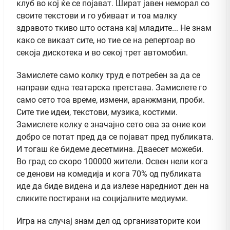
клуб во кој ќе се појават. Шират јавен неморал со
своите текстови и го убиваат и тоа малку
здравото ткиво што остана кај младите... Не знам
како се викаат сите, но тие се на репертоар во
секоја дискотека и во секој трет автомобил.
Замислете само колку труд е потребен за да се
направи една театарска претстава. Замислете го
само сето тоа време, измени, аранжмани, проби.
Сите тие идеи, текстови, музика, костими.
Замислете колку е значајно сето ова за оние кои
добро се потат пред да се појават пред публиката.
И тогаш ќе бидеме десетмина. Дваесет можеби.
Во град со скоро 100000 жители. Освен нели кога
се денови на комедија и кога 70% од публиката
иде да биде видена и да излезе наредниот ден на
сликите постирани на социјалните медиуми.
Игра на случај знам дел од организаторите кои