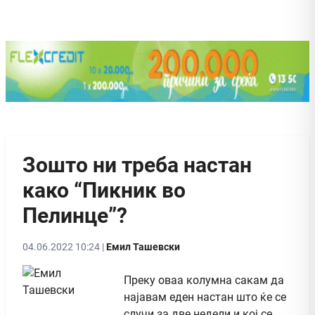
Зошто ни треба настан
како “Пикник во
Пелинце”?
04.06.2022 10:24 |
Емил Ташевски
Преку оваа колумна сакам да
најавам еден настан што ќе се
случи за две недели и кој се