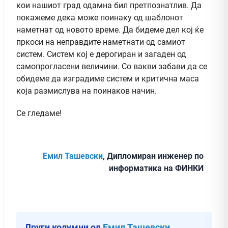
кои нашиот град одамна бил претпознатлив. Да
покажеме дека може поинаку од шаблонот
наметнат од новото време. Да бидеме дел кој ќе
пркоси на неправдите наметнати од самиот
систем. Систем кој е дерогиран и загаден од
самопрогласени величини. Со вакви забави да се
обидеме да изградиме систем и критична маса
која размислува на поинаков начин.
Се гледаме!
Емил Ташевски
, Дипломиран инженер по
информатика на ФИНКИ
Други колумни од
Емил Ташевски