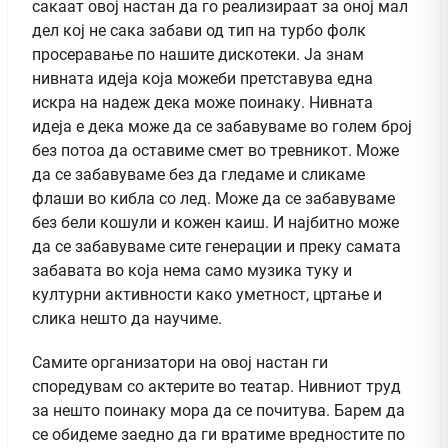
сакаат овој настан да го реализираат за оној мал
дел кој не сака забави од тип на турбо фолк
просеравање по нашите дискотеки. Ја знам
нивната идеја која можеби претставува една
искра на надеж дека може поинаку. Нивната
идеја е дека може да се забавуваме во голем број
без потоа да оставиме смет во тревникот. Може
да се забавуваме без да гледаме и сликаме
флаши во кибла со лед. Може да се забавуваме
без бели кошули и кожен каиш. И најбитно може
да се забавуваме сите генерации и преку самата
забавата во која нема само музика туку и
културни активности како уметност, цртање и
слика нешто да научиме.
Самите организатори на овој настан ги
споредувам со актерите во театар. Нивниот труд
за нешто поинаку мора да се почитува. Барем да
се обидеме заедно да ги вратиме вредностите по