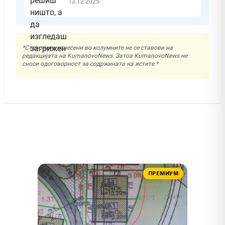
13.12.2025
*Ставовите изнесени во колумните не се ставови на
редакцијата на KumanovoNews. Затоа KumanovoNews не
сноси одоговорност за содржината на истите.*
ПРЕМИУМ