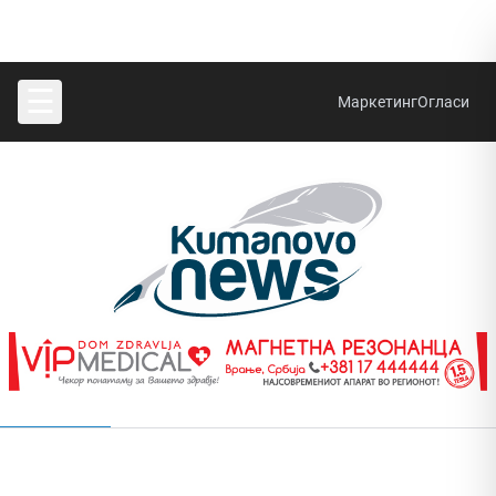
☰
Маркетинг
Огласи