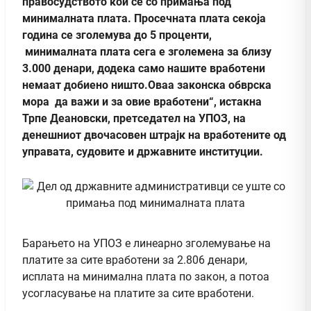
правосудството кои се со примања под
минималната плата. Просечната плата секоја
година се зголемува до 5 проценти,
минималната плата сега е зголемена за близу
3.000 денари, додека само нашите вработени
немаат добиено ништо.Оваа законска обврска
мора да важи и за овие вработени“, истакна
Трпе Деановски, претседател на УПОЗ, на
денешниот двочасовен штрајк на вработените од
управата, судовите и државните институции.
Барањето на УПОЗ е линеарно зголемување на
платите за сите вработени за 2.806 денари,
исплата на минимална плата по закон, а потоа
усогласување на платите за сите вработени.