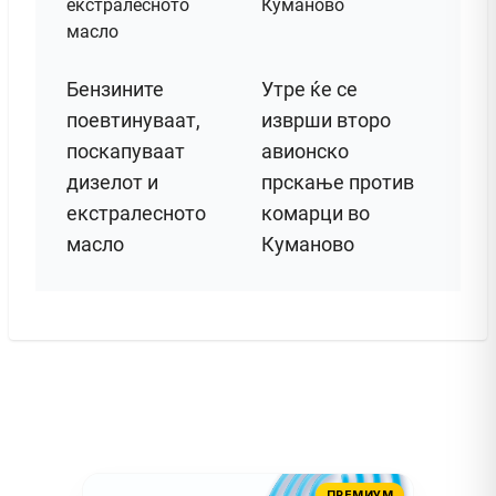
Бензините
Утре ќе се
поевтинуваат,
изврши второ
поскапуваат
авионско
дизелот и
прскање против
екстралесното
комарци во
масло
Куманово
ПРЕМИУМ