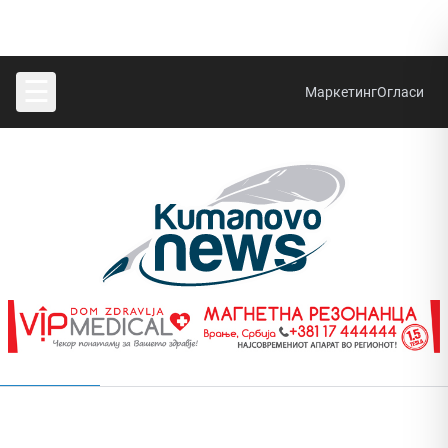
☰
Маркетинг
Огласи