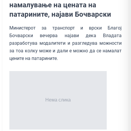
намалување на цената на
патарините, најави Бочварски
Министерот за транспорт и врски Благој
Бочварски вечерва најави дека Владата
разработува модалитети и разгледува можности
за тоа колку може и дали е можно да се намалат
цените на патарините.