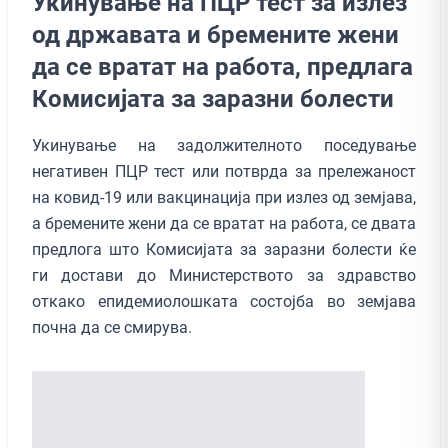
Укинување на ПЦР тест за излез
од државата и бремените жени
да се вратат на работа, предлага
Комисијата за заразни болести
Укинување на задолжителното поседување
негативен ПЦР тест или потврда за прележаност
на ковид-19 или вакцинација при излез од земјава,
а бремените жени да се вратат на работа, се двата
предлога што Комисијата за заразни болести ќе
ги достави до Министерството за здравство
откако епидемиолошката состојба во земјава
почна да се смирува.