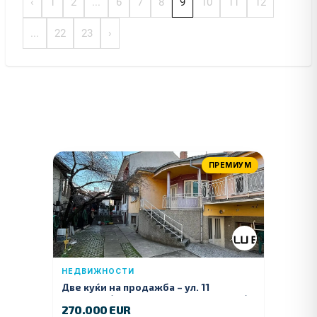
‹
1
2
...
6
7
8
9
10
11
12
...
22
23
›
ПРЕМИУМ
НЕДВИЖНОСТИ
Две куќи на продажба – ул. 11
Ноември (Наспроти Селман Туризам)
270.000 EUR