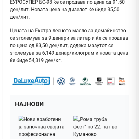
ЕУРОСУПЕР БС-98 ќе се продава по цена од 91,50
ден/лит. Новата цена на дизелот ќе биде 85,50
ден/лит.
Цената на Екстра лесното масло за домаќинство
се зголемува за 9 денари за литар и ќе се продава
по цена од 83,50 ден/лит, додека мазутот се
зголемува за 6,149 денар/килограм и новата цена
ќе биде 54,319 ден/кг.
НАЈНОВИ