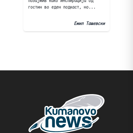
позајмив како инспирација од
гостин во еден подкаст, но...
Емил Ташевски