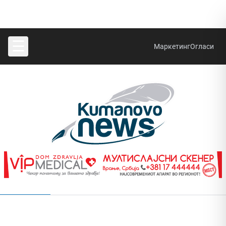
☰
Маркетинг
Огласи