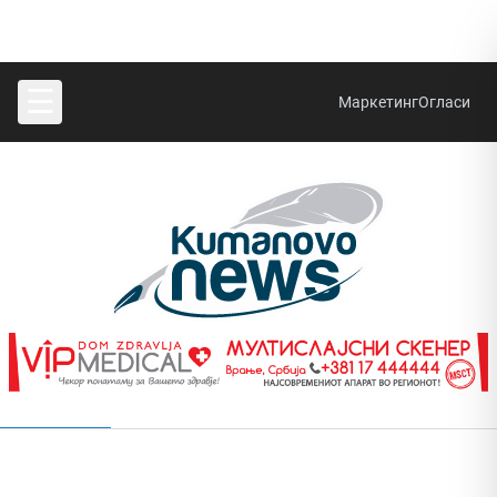
☰
Маркетинг
Огласи