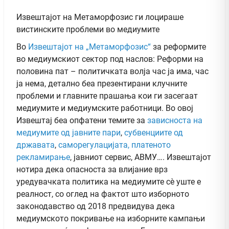
Извештајот на Метаморфозис ги лоцираше
вистинските проблеми во медиумите
Во
Извештајот на „Метаморфозис“
за реформите
во медиумскиот сектор под наслов: Реформи на
половина пат – политичката волја час ја има, час
ја нема, детално беа презентирани клучните
проблеми и главните прашања кои ги засегаат
медиумите и медиумските работници. Во овој
Извештај беа опфатени темите за
зависноста на
медиумите од јавните пари
,
субвенциите од
државата
,
саморегулацијата,
платеното
рекламирање
, јавниот сервис, АВМУ…. Извештајот
нотира дека опасноста за влијание врз
уредувачката политика на медиумите сѐ уште е
реалност, со оглед на фактот што изборното
законодавство од 2018 предвидува дека
медиумското покривање на изборните кампањи