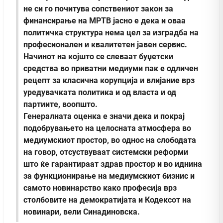
не си го почитува сопствениот закон за
финансирање на МРТВ јасно е дека и оваа
политичка структура нема цел за изградба на
професионален и квалитетен јавен сервис.
Начинот на којшто се слеваат буџетски
средства во приватни медиуми пак е одличен
рецепт за класична корупција и влијание врз
уредувачката политика и од власта и од
партиите, воопшто.
Генералната оценка е значи дека и покрај
подобрувањето на целосната атмосфера во
медиумскиот простор, во однос на слободата
на говор, отсуствуваат системски реформи
што ќе гарантираат здрав простор и во иднина
за функционирање на медиумскиот бизнис и
самото новинарство како професија врз
столбовите на демократијата и Кодексот на
новинари, вели Синадиновска.