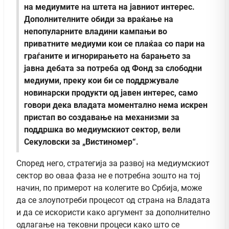
на медиумите на штета на јавниот интерес.
Дополнителните обиди за враќање на
непопуларните владини кампањи во
приватните медиуми кои се плаќаа со пари на
граѓаните и игнорирањето на барањето за
јавна дебата за потреба од Фонд за слободни
медиуми, преку кои би се поддржувале
новинарски продукти од јавен интерес, само
говори дека владата моментално нема искрен
пристап во создавање на механизми за
поддршка во медиумскиот сектор,
вели
Секуловски за „Вистиномер“.
Според него, стратегија за развој на медиумскиот
сектор во оваа фаза не е потребна зошто на тој
начин, по примерот на колегите во Србија, може
да се злоупотреби процесот од страна на Владата
и да се искористи како аргумент за дополнително
одлагање на тековни процеси како што се