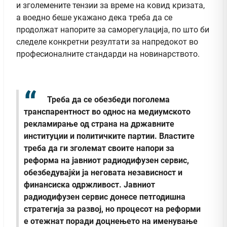
и зголемените тензии за време на ковид кризата,
а воедно беше укажано дека треба да се
продолжат напорите за саморегулација, по што би
следеле конкретни резултати за напредокот во
професионалните стандарди на новинарството.
Треба да се обезбеди поголема
транспарентност во однос на медиумското
рекламирање од страна на државните
институции и политичките партии. Властите
треба да ги зголемат своите напори за
реформа на јавниот радиодифузен сервис,
обезбедувајќи ја неговата независност и
финансиска одржливост. Јавниот
радиодифузен сервис донесе петгодишна
стратегија за развој, но процесот на реформи
е отежнат поради доцнењето на именување