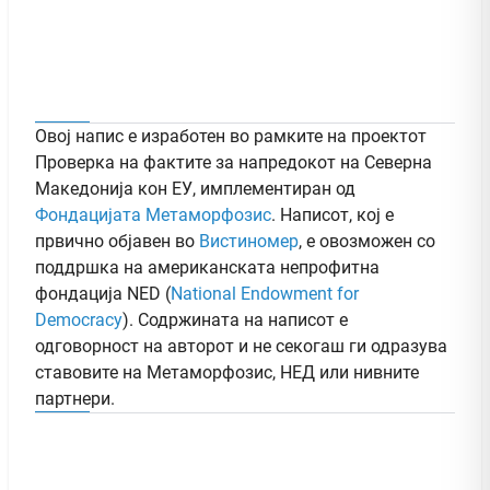
Овој напис е изработен во рамките на проектот
Проверка на фактите за напредокот на Северна
Македонија кон ЕУ, имплементиран од
Фондацијата Метаморфозис
. Написот, кој е
првично објавен во
Вистиномер
, e овозможен со
поддршка на американската непрофитна
фондација NED (
National Endowment for
Democracy
). Содржината на написот е
одговорност на авторот и не секогаш ги одразува
ставовите на Метаморфозис, НЕД или нивните
партнери.