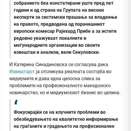
собранието беа констатирани уште пред пет
години и од страна на Групата на високи
експерти за системски прашања за владеење
на правото, предводена од поранешниот
европски комесар Рајнхард Прибе а за истите
редовно укажуваат локалните и
меѓународните организации во своите
извештаи и анализи,
вели Секуловски.
И Катерина Синадиновска се согласува дека
Извештајот
ја отсликува реалната состојба во
медиумите и дава една целосна слика за
проблемите на професионалното македонско
новинарство, но и медиумскиот бизнис во целина.
Фокусирајќи се на клучните проблеми во
обезбедувањето на квалитетно информирање
на граѓаните и градењето на професионален