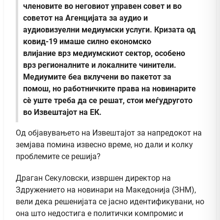
членовите во неговиот управен совет и во
советот на Агенцијата за аудио и
аудиовизуелни медиумски услуги. Кризата од
ковид-19 имаше силно економско
влијание врз медиумскиот сектор, особено
врз регионалните и локалните чинители.
Медиумите беа вклучени во пакетот за
помош, но работничките права на новинарите
сè уште треба да се решат, стои меѓудругото
во Извештајот на ЕК.
Од објавувањето на Извештајот за напредокот на
земјава помина извесно време, но дали и колку
проблемите се решија?
Драган Секуловски, извршен директор на
Здружението на новинари на Македонија (ЗНМ),
вели дека решенијата се јасно идентификувани, но
она што недостига е политички компромис и