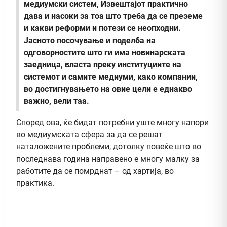
медиумски систем, Извештајот практично
дава и насоки за тоа што треба да се преземе
и какви реформи и потези се неопходни.
Јасното посочување и поделба на
одговорностите што ги има новинарската
заедница, власта преку институциите на
системот и самите медиуми, како компании,
во достигнувањето на овие цели е еднакво
важно, вели таа.
Според ова, ќе бидат потребни уште многу напори
во медиумската сфера за да се решат
наталожените проблеми, дотолку повеќе што во
последнава година направено е многу малку за
работите да се помрднат – од хартија, во
практика.