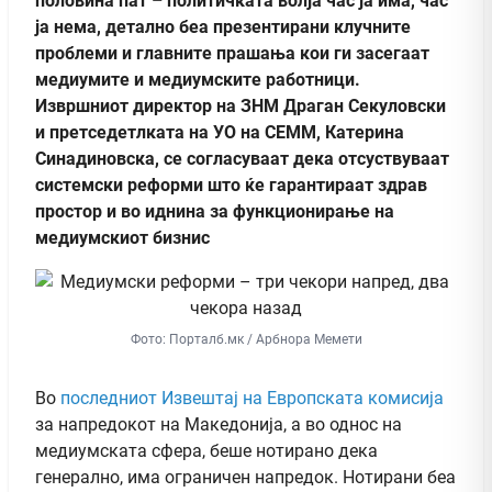
половина пат – политичката волја час ја има, час
ја нема, детално беа презентирани клучните
проблеми и главните прашања кои ги засегаат
медиумите и медиумските работници.
Извршниот директор на ЗНМ Драган Секуловски
и претседетлката на УО на СЕММ, Катерина
Синадиновска, се согласуваат дека отсуствуваат
системски реформи што ќе гарантираат здрав
простор и во иднина за функционирање на
медиумскиот бизнис
Фото: Порталб.мк / Арбнора Мемети
Во
последниот Извештај на Европската комисија
за напредокот на Македонија, а во однос на
медиумската сфера, беше нотирано дека
генерално, има ограничен напредок. Нотирани беа