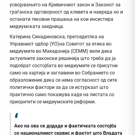
усвојувањето на Кривичниот закон и Законот за
граѓанска одговорност од клевета и навреда но и
останати тековни прашања на кои инсистира
медиумската заедница.
Катерина Синадиновска, претседетлка на
Управниот одбор (УО)на Советот за етика во
медиумите во Македонија (СЕММ) вели дека
актуелните законски решенија што треба да ја
подобрат состојбата во медиумите се присутни
само на хартија и заглавени во Собранието со
образложение дека се нема согласност од сите
политички фактори за да се истуркаат што
практично само покажува каде на листата со
приоритети се медиумските реформи.
Ако на ова се додаде и фактичката состојба
со националниот сервис и фактот што Владата