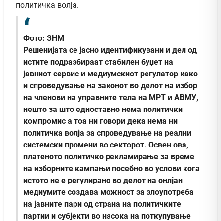
политичка волја.
Фото: ЗНМ
Решенијата се јасно идентификувани и дел од
истите подразбираат стабилен буџет на
јавниот сервис и медиумскиот регулатор како
и спроведување на законот во делот на избор
на членови на управните тела на МРТ и АВМУ,
нешто за што едноставно нема политички
компромис а тоа ни говори дека нема ни
политичка волја за спроведување на реални
системски промени во секторот. Освен ова,
платеното политичко рекламирање за време
на изборните кампањи посебно во услови кога
истото не е регулирано во делот на онлјан
медиумите создава можност за злоупотреба
на јавните пари од страна на политичките
партии и субјекти во насока на поткупување