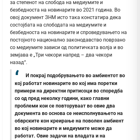
за степенот на слобода на медиумите и
безбедноста на новинарите во 2021 година. Во
овој документ ЗНМ исто така констатира дека
состојбата на слободата на медиумите и
безбедноста на новинарите и спроведувањето на
постојното национално законодавство поврзано
со медиумите зависи од политичката волја и во
земјава е „Три чекори напред – два чекори
назад“.
И покрај подобрувањето во амбиентот во
кој работат новинарите во кој има поретки
примери на директни притисоци во споредба
со од пред неколку години, како главни
проблеми кои се повторуваат во овие два
документа во основа се неисполнувањето на
обврските кон креирање на поволен амбиент
во кој новинарите и медиумите може да
работат. Овие задачи на владата и на