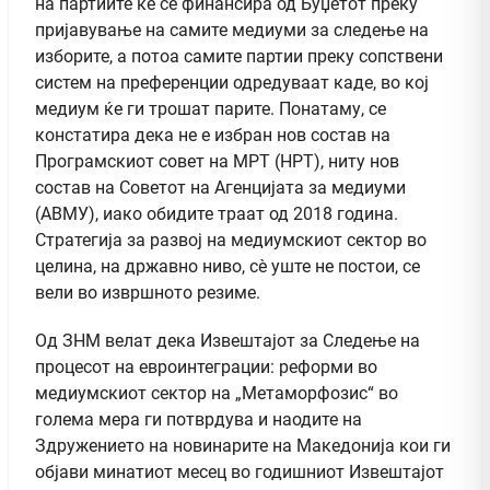
на партиите ќе се финансира од Буџетот преку
пријавување на самите медиуми за следење на
изборите, а потоа самите партии преку сопствени
систем на преференции одредуваат каде, во кој
медиум ќе ги трошат парите. Понатаму, се
констатира дека не е избран нов состав на
Програмскиот совет на МРТ (НРТ), ниту нов
состав на Советот на Агенцијата за медиуми
(АВМУ), иако обидите траат од 2018 година.
Стратегија за развој на медиумскиот сектор во
целина, на државно ниво, сѐ уште не постои, се
вели во извршното резиме.
Од ЗНМ велат дека Извештајот за Следење на
процесот на евроинтеграции: реформи во
медиумскиот сектор на „Метаморфозис“ во
голема мера ги потврдува и наодите на
Здружението на новинарите на Македонија кои ги
објави минатиот месец во годишниот Извештајот