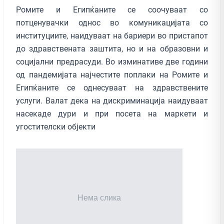
Ромите и Египќаните се соочуваат со
потценувачки однос во комуникацијата со
институциите, наидуваат на бариери во пристапот
до здравствената заштита, но и на образовни и
социјални предрасуди. Во изминативе две години
од пандемијата најчестите поплаки на Ромите и
Египќаните се однесуваат на здравствените
услуги. Валат дека на дискриминација наидуваат
насекаде дури и при посета на маркети и
угостителски објекти