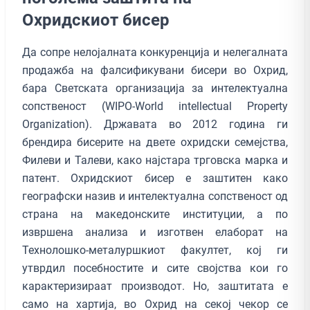
Oхридскиот бисер
Да сопре нелојалната конкуренција и нелегалната
продажба на фалсификувани бисери во Охрид,
бара Светската организација за интелектуална
сопственост (WIPO-World intellectual Property
Organization). Државата во 2012 година ги
брендира бисерите на двете охридски семејства,
Филеви и Талеви, како најстара трговска марка и
патент. Охридскиот бисер е заштитен како
географски назив и интелектуална сопственост од
страна на македонските институции, а по
извршена анализа и изготвен елаборат на
Технолошко-металуршкиот факултет, кој ги
утврдил посебностите и сите својства кои го
карактеризираат производот. Но, заштитата е
само на хартија, во Охрид на секој чекор се