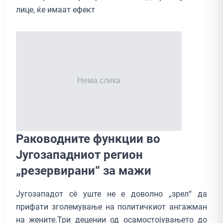
лице, ќе имаат ефект
Раководните функции во
Југозападниот регион
„резервирани“ за мажи
Југозападот сè уште не е доволно „зрел“ да
прифати зголемување на политичкиот ангажман
на жените.Три децении од осамостојувањето до