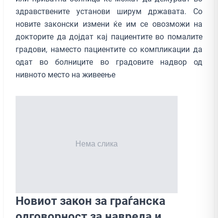
здравствените установи ширум државата. Со
новите законски измени ќе им се овозможи на
докторите да дојдат кај пациентите во помалите
градови, наместо пациентите со компликации да
одат во болниците во градовите надвор од
нивното место на живеење
Новиот закон за граѓанска
одговорност за навреда и