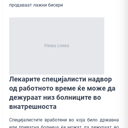
продаваат лажни бисери
Лекарите специјалисти надвор
од работното време ќе може да
дежураат низ болниците во
внатрешноста
Специјалистите вработени во која било државна
или приватна болница ќе можат да дежураат во