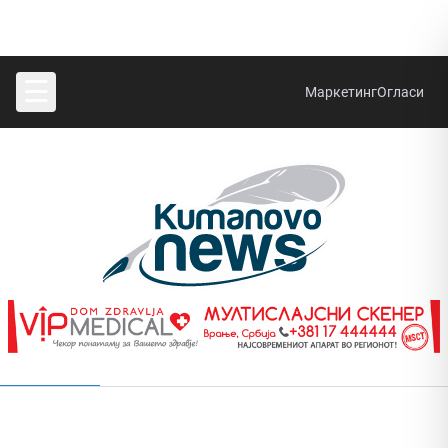
☰
Маркетинг
Огласи