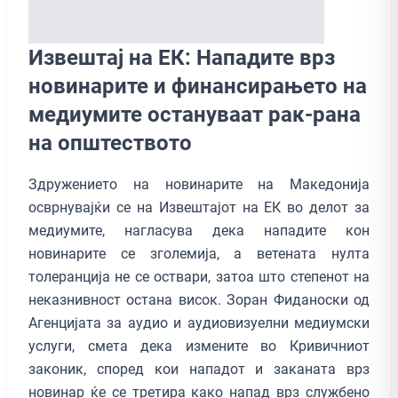
Извештај на ЕК: Нападите врз
новинарите и финансирањето на
медиумите остануваат рак-рана
на општеството
Здружението на новинарите на Македонија
осврнувајќи се на Извештајот на ЕК во делот за
медиумите, нагласува дека нападите кон
новинарите се зголемија, а ветената нулта
толеранција не се оствари, затоа што степенот на
неказнивност остана висок. Зоран Фиданоски од
Агенцијата за аудио и аудиовизуелни медиумски
услуги, смета дека измените во Кривичниот
законик, според кои нападот и заканата врз
новинар ќе се третира како напад врз службено