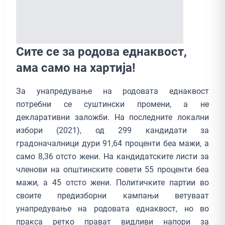
Сите се за родова еднаквост,
ама само на хартија!
За унапредување на родовата еднаквост
потребни се суштински промени, а не
декларативни заложби. На последните локални
избори (2021), од 299 кандидати за
градоначалници дури 91,64 проценти беа мажи, а
само 8,36 отсто жени. На кандидатските листи за
членови на општинските совети 55 проценти беа
мажи, а 45 отсто жени. Политичките партии во
своите предизборни кампањи ветуваат
унапредување на родовата еднаквост, но во
пракса ретко прават видливи напори за