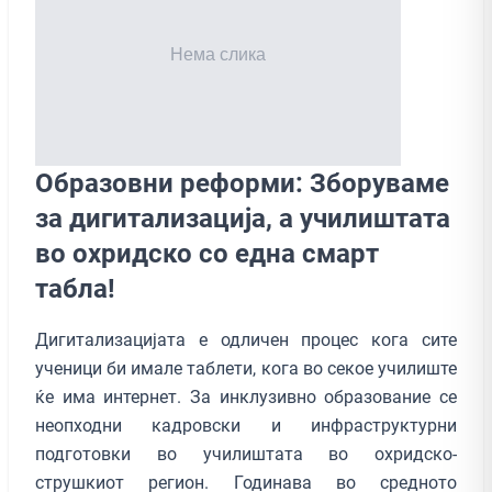
Образовни реформи: Зборуваме
за дигитализација, а училиштата
во охридско со една смарт
табла!
Дигитализацијата е одличен процес кога сите
ученици би имале таблети, кога во секое училиште
ќе има интернет. За инклузивно образование се
неопходни кадровски и инфраструктурни
подготовки во училиштата во охридско-
струшкиот регион. Годинава во средното