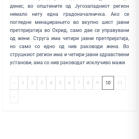
денес, во општините од Југозападниот регион
немало ниту една градоначалничка. Ако се
погледне менаџирањето во вкупно шест јавни
претпријатија во Охрид, само две се управувани
од жени. Струга има четири јавни претпријатија,
но само со едно од нив раководи жена. Во
струшкиот регион има и четири јавни здравствени
установи, ама со нив раководат исклучиво мажи
‹
1
2
3
4
5
6
7
8
9
10
11
›