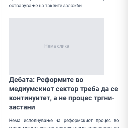
остварување на таквите заложби
Дебата: Реформите во
медиумскиот сектор треба да се
континуитет, а не процес тргни-
застани
Нема исполнување на реформскиот процес во
медиумскиот сектор доколку нема доследност во