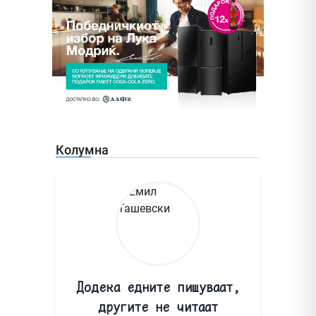
Колумна
Додека едните пишуваат,
другите не читаат