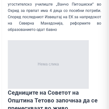
угостителско училиште „Ванчо Питошески“ во
Охрид за првпат има 4 деца со посебни потреби.
Според последниот Извештај на ЕК за напредокот
на Северна Македонија, реформите во
образованието одат бавно
Седниците на Советот на
Општина Тетово започнаа да се
пренесуваат во живо