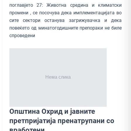
поглавјето 27: Животна средина и климатски
промени , се посочува дека имплементацијата во
сите сектори останува загрижувачка и дека
повеќето од минатогодишните препораки не биле
спроведени
Општина Охрид и јавните
претпријатија пренатрупани со
вработени