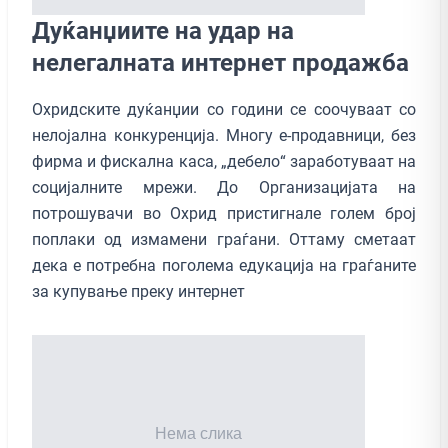
Дуќанџиите на удар на
нелегалната интернет продажба
Охридските дуќанџии со години се соочуваат со
нелојална конкуренција. Многу е-продавници, без
фирма и фискална каса, „дебело“ заработуваат на
социјалните мрежи. До Организацијата на
потрошувачи во Охрид пристигнале голем број
поплаки од измамени граѓани. Оттаму сметаат
дека е потребна поголема едукација на граѓаните
за купување преку интернет