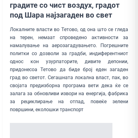
градите со чист воздух, градот
под Шара најзагаден во свет
Локалните власти во Тетово, од она што се гледа
на терен, немаат спроведено активности за
намалување на аерозагадувањето. Погрешните
политки со дозволи за градби, индиферентниот
однос кон узурпаторите, дивите депонии,
придонесоа Тетово да биде број еден загаден
град во светот. Сегашната локална власт, пак, во
својата предизборна програма вети дека ќе се
залага за обновливи извори на енергија, фабрика
за рециклирање на отпад, повеќе зелени
површини, еколошки транспорт