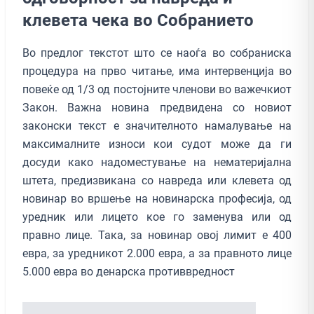
клевета чека во Собранието
Во предлог текстот што се наоѓа во собраниска
процедура на прво читање, има интервенција во
повеќе од 1/3 од постојните членови во важечкиот
Закон. Важна новина предвидена со новиот
законски текст е значителното намалување на
максималните износи кои судот може да ги
досуди како надоместување на нематеријална
штета, предизвикана со навреда или клевета од
новинар во вршење на новинарска професија, од
уредник или лицето кое го заменува или од
правно лице. Така, за новинар овој лимит е 400
евра, за уредникот 2.000 евра, а за правното лице
5.000 евра во денарска противвредност