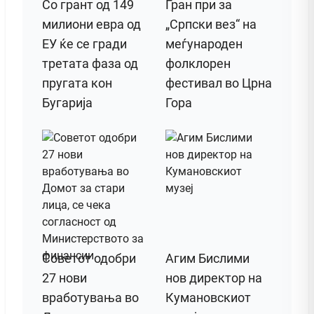
Со грант од 149
Гран при за
милиони евра од
„Српски вез“ на
ЕУ ќе се гради
меѓународен
третата фаза од
фолклорен
пругата кон
фестивал во Црна
Бугарија
Гора
Советот одобри
Агим Бислими
27 нови
нов директор на
вработувања во
Кумановскиот