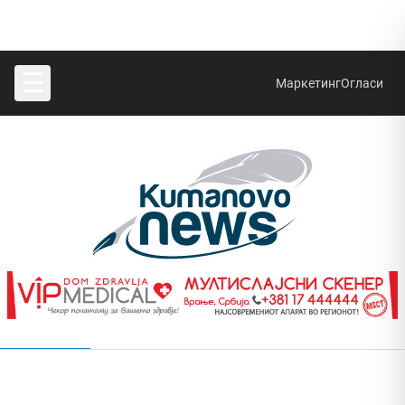
☰
Маркетинг
Огласи