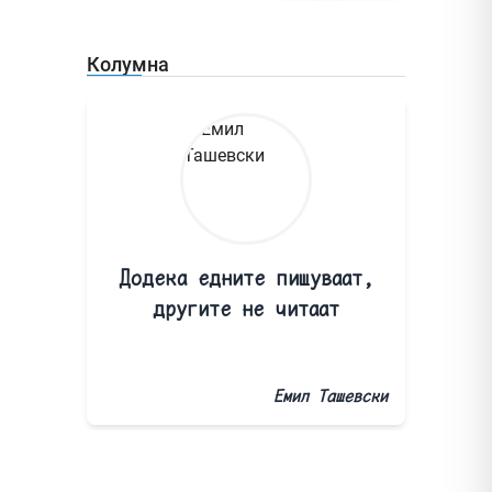
Колумна
Додека едните пишуваат,
другите не читаат
Емил Ташевски