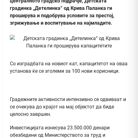
централното градско подрачје, Детската
градинка „Детелинка“ од Крива Паланка ги
проширува и подобрува условите за престој,
згрижување и воспитување на најмладите.
Со изградбата на новиот кат, капацитетот на оваа
установа ќе се зголеми за 100 нови корисници.
Градежните активности интензивно се одвиваат и
се очекува до крајот на мај објектот да биде
целосно завршен.
Инвестицијата изнесува 23.500.000 денари
обезбедени од Министерството за труд и