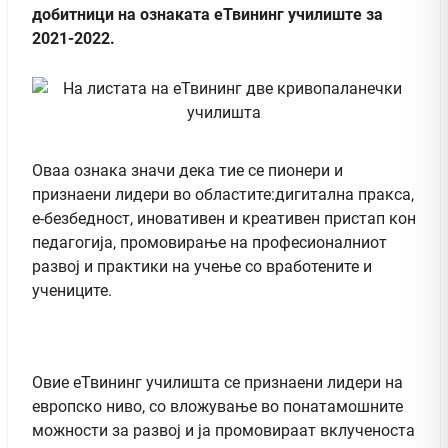
добитници на ознаката еТвининг училиште за
2021-2022.
Оваа ознака значи дека тие се пионери и
признаени лидери во областите:дигитална пракса,
е-безбедност, иновативен и креативен пристап кон
педагогија, промовирање на професионалниот
развој и практики на учење со вработените и
учениците.
Овие еТвининг училишта се признаени лидери на
европско ниво, со вложување во понатамошните
можности за развој и ја промовираат вклученоста