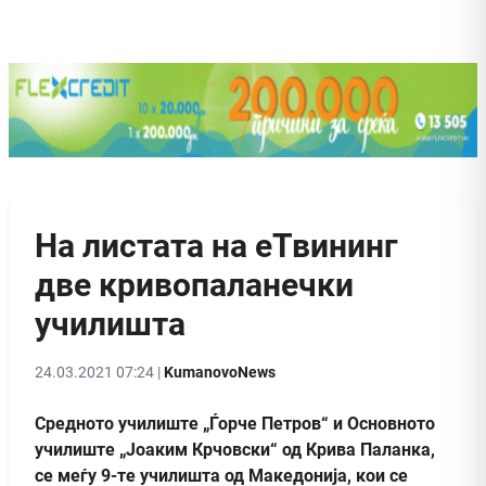
На листата на еТвининг
две кривопаланечки
училишта
24.03.2021 07:24 |
KumanovoNews
Средното училиште „Ѓорче Петров“ и Основното
училиште „Јоаким Крчовски“ од Крива Паланка,
се меѓу 9-те училишта од Македонија, кои се