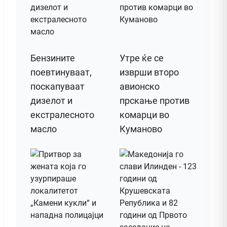
Бензините
Утре ќе се
поевтинуваат,
изврши второ
поскапуваат
авионско
дизелот и
прскање против
екстралесното
комарци во
масло
Куманово