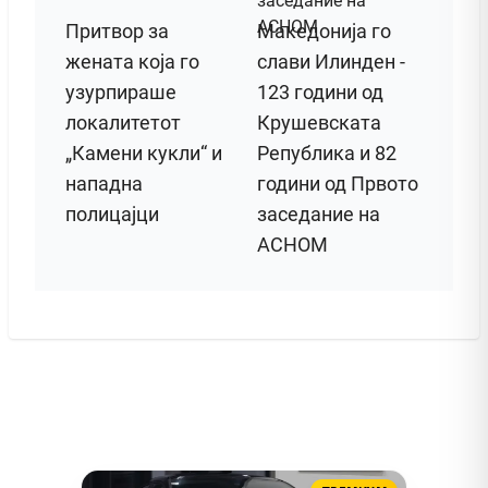
Притвор за
Македонија го
жената која го
слави Илинден -
узурпираше
123 години од
локалитетот
Крушевската
„Камени кукли“ и
Република и 82
нападна
години од Првото
полицајци
заседание на
АСНОМ