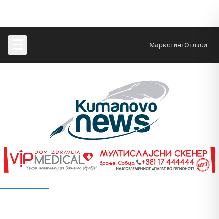
☰
Маркетинг
Огласи