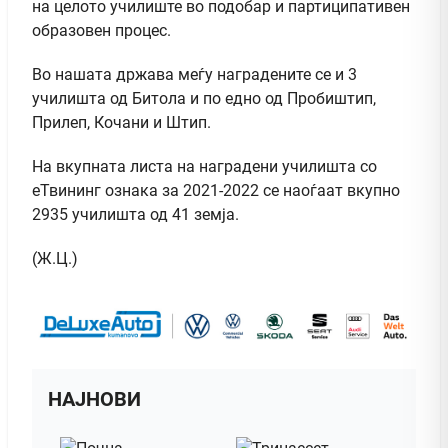
на целото училиште во подобар и партиципативен
образовен процес.
Во нашата држава меѓу наградените се и 3
училишта од Битола и по едно од Пробиштип,
Прилеп, Кочани и Штип.
На вкупната листа на наградени училишта со
еТвининг ознака за 2021-2022 се наоѓаат вкупно
2935 училишта од 41 земја.
(Ж.Ц.)
НАЈНОВИ