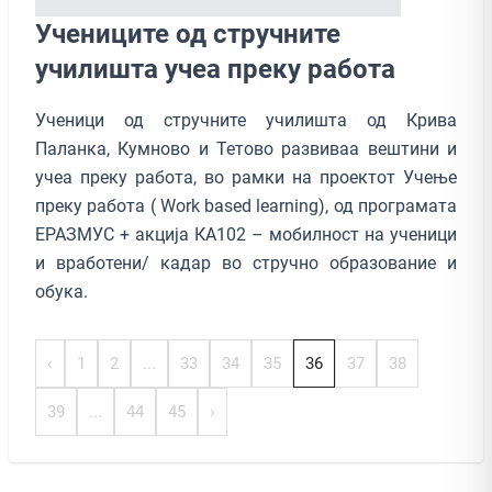
Учениците од стручните
училишта учеа преку работа
Ученици од стручните училишта од Крива
Паланка, Кумново и Тетово развиваа вештини и
учеа преку работа, во рамки на проектот Учење
преку работа ( Work based learning), од програмата
ЕРАЗМУС + акција КА102 – мобилност на ученици
и вработени/ кадар во стручно образование и
обука.
‹
1
2
...
33
34
35
36
37
38
39
...
44
45
›