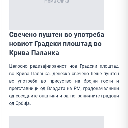
Свечено пуштен во употреба
новиот Градски плоштад во
Крива Паланка
Целосно редизајнираниот нов Градски плоштад
во Крива Паланка, денеска свечено беше пуштен
во употреба во присуство на бројни гости и
претставници од Владата на РМ, градоначалници
од соседните општини и од пограничните градови
од Србија.