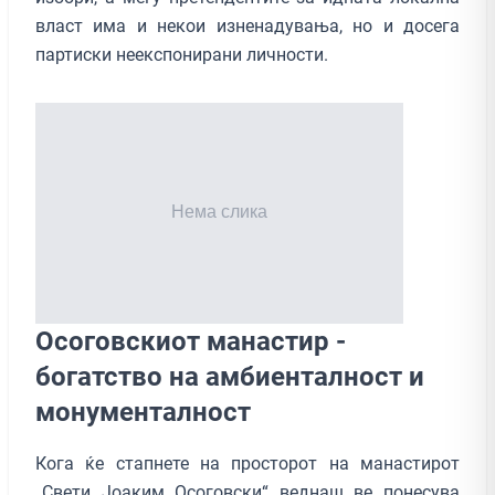
власт има и некои изненадувања, но и досега
партиски неекспонирани личности.
Осоговскиот манастир -
богатство на амбиенталност и
монументалност
Кога ќе стапнете на просторот на манастирот
„Свети Јоаким Осоговски“ веднаш ве понесува