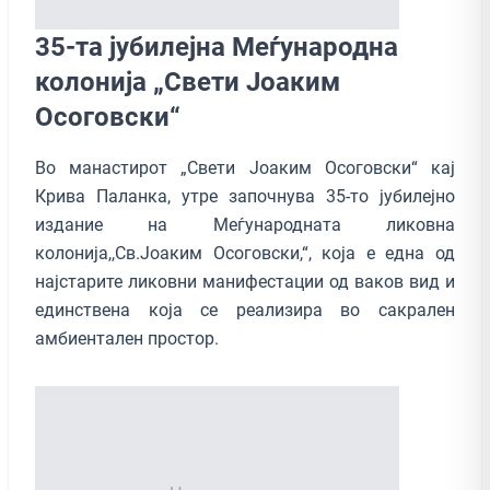
35-та јубилејна Меѓународна
колонија „Свети Јоаким
Осоговски“
Во манастирот „Свети Јоаким Осоговски“ кај
Крива Паланка, утре започнува 35-то јубилејно
издание на Меѓународната ликовна
колонија,,Св.Јоаким Осоговски,“, која е една од
најстарите ликовни манифестации од ваков вид и
единствена која се реализира во сакрален
амбиентален простор.