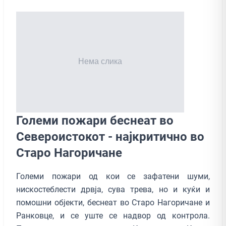
Големи пожари беснеат во
Североистокот - најкритично во
Старо Нагоричане
Големи пожари од кои се зафатени шуми,
нискостеблести дрвја, сува трева, но и куќи и
помошни објекти, беснеат во Старо Нагоричане и
Ранковце, и се уште се надвор од контрола.