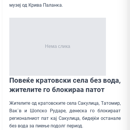
музеј од Крива Паланка.
Повеќе кратовски села без вода,
жителите го блокираа патот
Жителите од кратовските села Сакулица, Татомир,
Вак`в и Шопско Рударе, денеска го блокираат
регионалниот пат кај Сакулица, бидејќи останале
без вода за пиење подолг период.