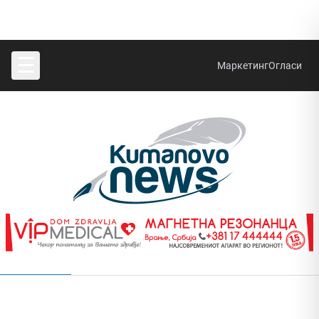
☰
Маркетинг
Огласи