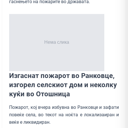
гаснењето на пожарите во државата.
Изгаснат пожарот во Ранковце,
изгорел селскиот дом и неколку
куќи во Oтошница
Пожарот, кој вчера избувна во Ранковце и зафати
повеќе села, во текот на ноќта е локализаиран и
веќе е ликвидиран.