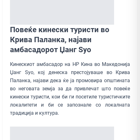
Повеќе кинески туристи во
Крива Паланка, најави
амбасадорот Џанг Ѕуо
Кинескиот амбасадор на НР Кина во Македонија
Џанг Ѕуо, кој денеска престојуваше во Крива
Паланка, најави дека ќе ја промовира општината
во неговата земја за да привлечат што повеќе
кинески туристи, кои би ги посетиле туристичките
локалитети и би се запознале со локалната
традиција и култура.