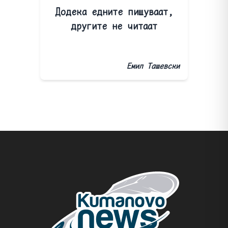
Додека едните пишуваат,
другите не читаат
Емил Ташевски