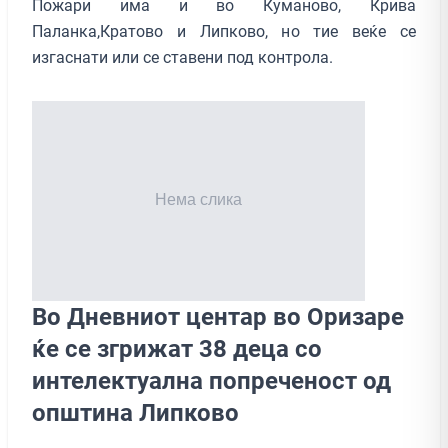
Пожари има и во Куманово, Крива
Паланка,Кратово и Липково, но тие веќе се
изгаснати или се ставени под контрола.
Во Дневниот центар во Оризаре
ќе се згрижат 38 деца со
интелектуална попреченост од
општина Липково