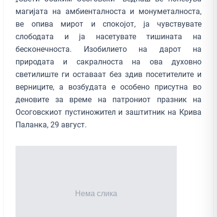
магијата на амбиенталноста и монуметалноста,
ве опива мирот и спокојот, ја чувствувате
слободата и ја насетувате тишината на
бесконечноста. Изобилието на дарот на
природата и сакралноста на ова духовно
светилиште ги оставаат без здив посетителите и
верниците, а возбудата е особено присутна во
деновите за време на патрониот празник на
Осоговскиот пустиножител и заштитник на Крива
Паланка, 29 август.