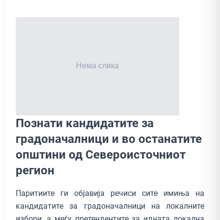
Познати кандидатите за
градоначалници и во останатите
општини од Североисточниот
регион
Паритиите ги објавија речиси сите имиња на
кандидатите за градоначалници на локалните
избори, а меѓу претендентите за идната локална