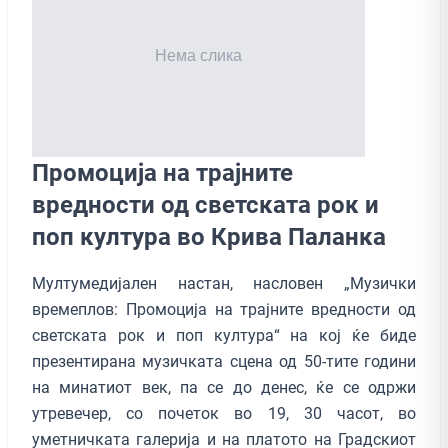
Промоција на трајните
вредности од светската рок и
поп култура во Крива Паланка
Мултумедијален настан, насловен „Музички
времеплов: Промоција на трајните вредности од
светската рок и поп култура“ на кој ќе биде
презентирана музичката сцена од 50-тите години
на минатиот век, па се до денес, ќе се одржи
утревечер, со почеток во 19, 30 часот, во
уметничката галерија и на платото на Градскиот