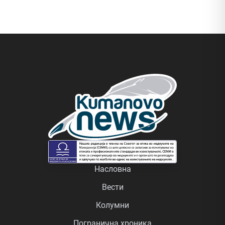
Насловна
Вести
Колумни
Погранична хроника