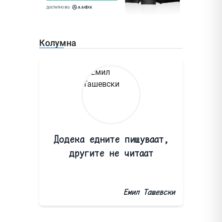
Колумна
Додека едните пишуваат,
другите не читаат
Емил Ташевски