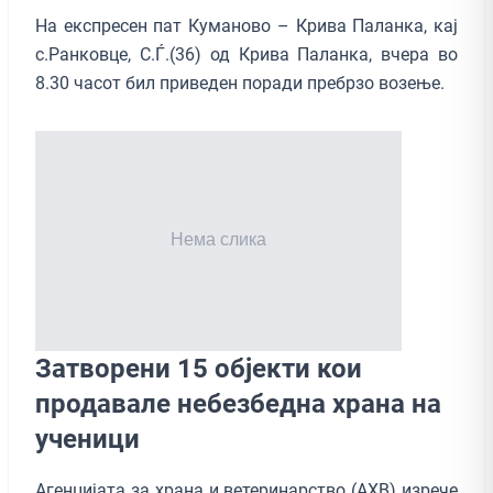
На експресен пат Куманово – Крива Паланка, кај
с.Ранковце, С.Ѓ.(36) од Крива Паланка, вчера во
8.30 часот бил приведен поради пребрзо возење.
Затворени 15 објекти кои
продавале небезбедна храна на
ученици
Агенцијата за храна и ветеринарство (АХВ) изрече