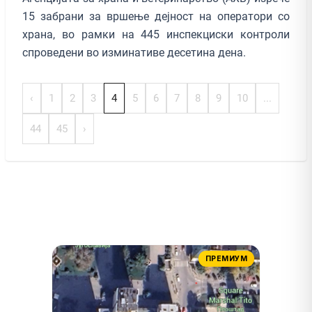
15 забрани за вршење дејност на оператори со
храна, во рамки на 445 инспекциски контроли
спроведени во изминативе десетина дена.
‹
1
2
3
4
5
6
7
8
9
10
...
44
45
›
ПРЕМИУМ