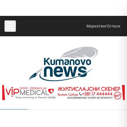
☰
Маркетинг
Огласи