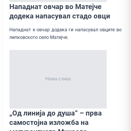
Нападнат овчар во Матејче
додека напасувал стадо овци
Нападнат е овчар додека ги напасувал овците во
липковското село Матејче.
„Од линија до душа“ – прва
самостојна изложба на