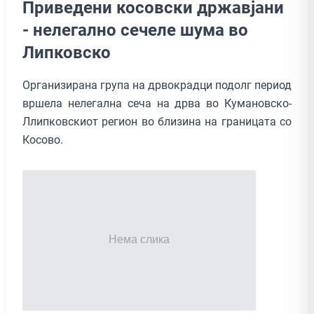
Приведени косовски државјани
- нелегално сечеле шума во
Липковско
Организирана група на дрвокрадци подолг период
вршела нелегална сеча на дрва во Кумановско-
Ллипковскиот регион во близина на границата со
Косово.