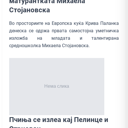
матурантката Михаела
Стојановска
Во просториите на Европска куќа Крива Паланка
денеска се одржа првата самостојна уметничка
изложба на младата и талентирана
средношколка Михаела Стојановска.
Пчиња се излеа кај Пелинце и