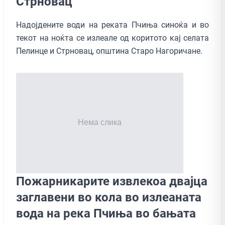
Стрновац
Надојдените води на реката Пчиња синоќа и во
текот на ноќта се излеале од коритото кај селата
Пелинце и Стрновац, општина Старо Нагоричане.
Пожарникарите извлекоа двајца
заглавени во кола во излеаната
вода на река Пчиња во бањата