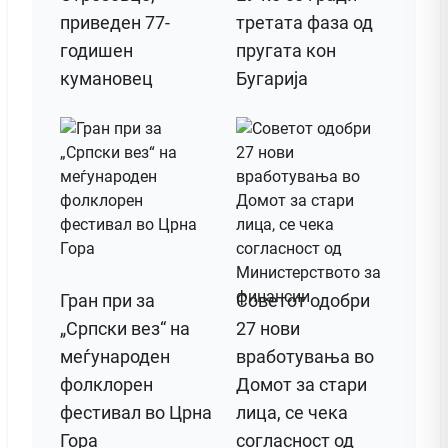
приведен 77-
третата фаза од
годишен
пругата кон
кумановец
Бугарија
Гран при за
Советот одобри
„Српски вез“ на
27 нови
меѓународен
вработувања во
фолклорен
Домот за стари
фестивал во Црна
лица, се чека
Гора
согласност од