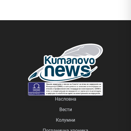
Насловна
Вести
Колумни
Погранична хроника