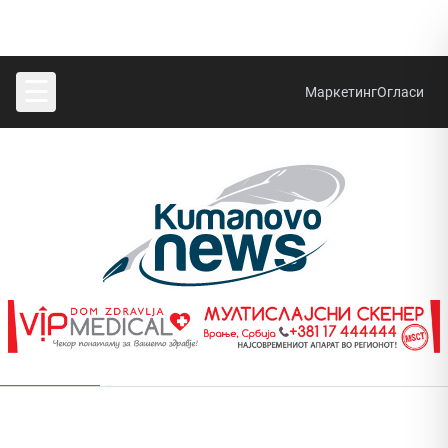
☰
Маркетинг
Огласи