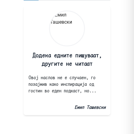
Додека едните пишуваат,
другите не читаат
Овој наслов не е случаен, го
позајмив како инспирација од
гостин во еден подкаст, но...
Емил Ташевски