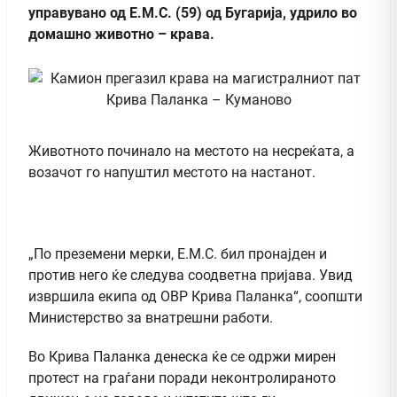
управувано од Е.М.С. (59) од Бугарија, удрило во
домашно животно – крава.
Животното починало на местото на несреќата, а
возачот го напуштил местото на настанот.
„По преземени мерки, Е.М.С. бил пронајден и
против него ќе следува соодветна пријава. Увид
извршила екипа од ОВР Крива Паланка“, соопшти
Министерство за внатрешни работи.
Во Крива Паланка денеска ќе се одржи мирен
протест на граѓани поради неконтролираното