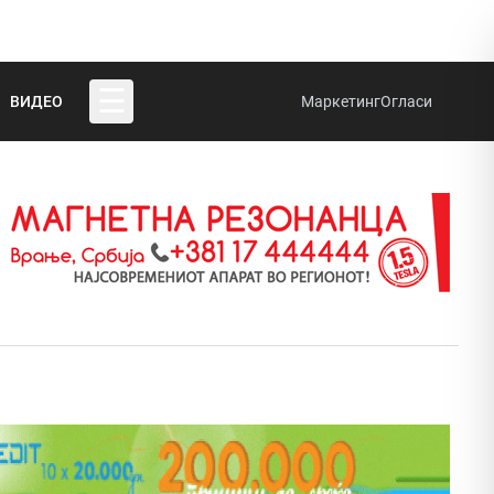
☰
ВИДЕО
Маркетинг
Огласи