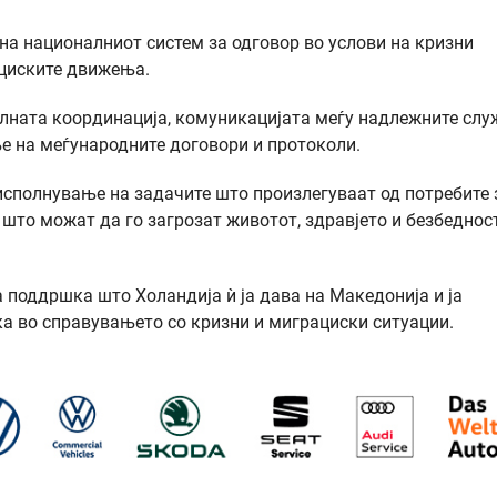
на националниот систем за одговор во услови на кризни
ациските движења.
лната координација, комуникацијата меѓу надлежните слу
ње на меѓународните договори и протоколи.
исполнување на задачите што произлегуваат од потребите 
 што можат да го загрозат животот, здравјето и безбеднос
 поддршка што Холандија ѝ ја дава на Македонија и ја
а во справувањето со кризни и миграциски ситуации.