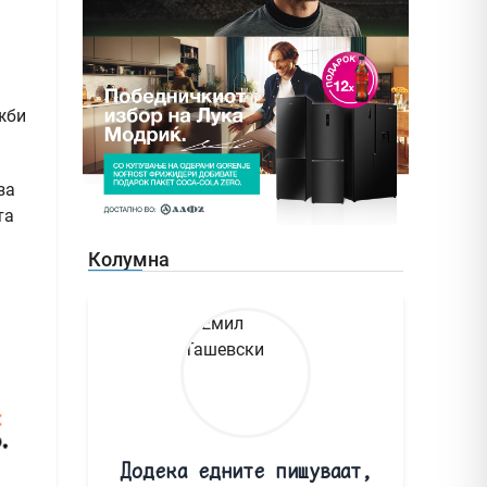
жби
за
та
Колумна
Додека едните пишуваат,