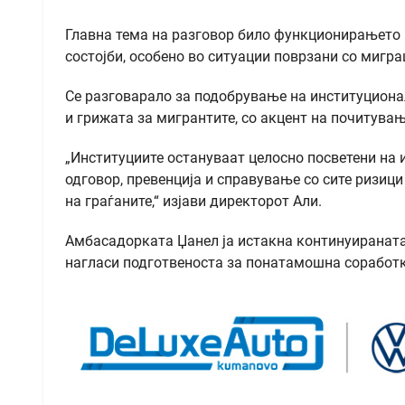
Главна тема на разговор било функционирањето 
состојби, особено во ситуации поврзани со мигр
Се разговарало за подобрување на институциона
и грижата за мигрантите, со акцент на почитува
„Институциите остануваат целосно посветени на 
одговор, превенција и справување со сите ризици
на граѓаните,“ изјави директорот Али.
Амбасадорката Џанел ја истакна континуираната
нагласи подготвеноста за понатамошна соработк