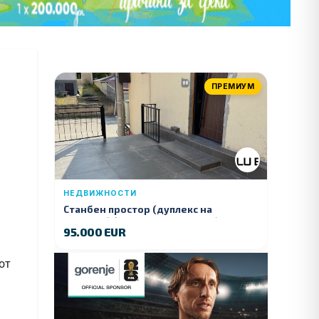
ПРЕМИУМ
НЕДВИЖНОСТИ
Станбен простор (дуплекс на
продажба) – Ул. Стојан Арсов бр. 1,
95.000 EUR
Куманово
от