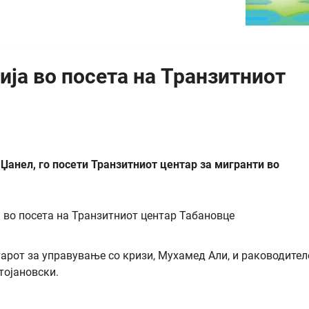
ја во посета на Транзитниот
Џанел, го посети Транзитниот центар за мигранти во
арот за управување со кризи, Мухамед Али, и раководител
тојановски.