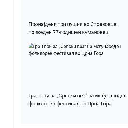
Пронајдени три пушки во Стрезовце,
приведен 77-годишен кумановец
Гран при за „Српски вез“ на меѓународен
фолклорен фестивал во Црна Гора