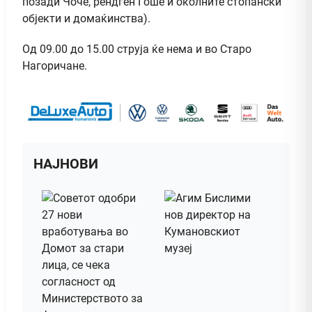
позади Чоче, рендген Ѓоше и околните стопански
објекти и домаќинства).
Од 09.00 до 15.00 струја ќе нема и во Старо
Нагоричане.
НАЈНОВИ