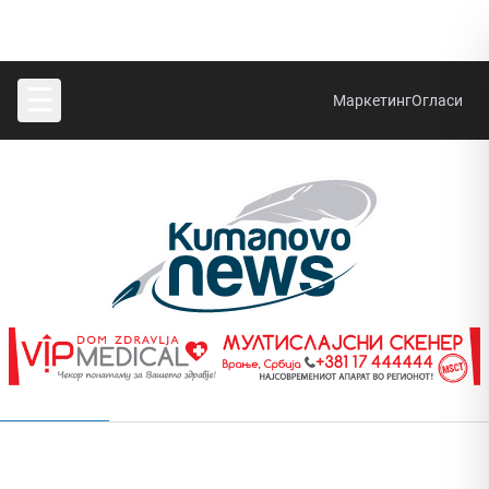
☰
Маркетинг
Огласи