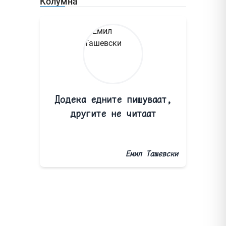
Колумна
Додека едните пишуваат,
другите не читаат
Емил Ташевски