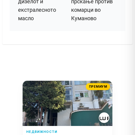
дизелот и
прскање против
екстралесното
комарци во
масло
Куманово
ПРЕМИУМ
НЕДВИЖНОСТИ