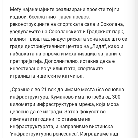
Меѓу најзначајните реализирани проекти тој ги
издвои: бесплатниот јавен превоз,
реконструкциите на спортската сала и Соколана,
уредувањето на Соколанскиот и Градскиот парк,
малиот плоштад, индустриската зона каде што се
гради дистрибутивниот центар на „Лидл“, како и
набавката на опрема и механизација за јавните
претпријатија. Дополнително, истакна дека е
инвестирано во училиштата, спортските
игралишта и детските катчиња.
„Срамно е во 21 век да имаме места без основна
инфраструктура. Куманово има потреба од 300
километри инфраструктурна мрежа, која мора
целосно да се изгради. Затоа фокусот во
изминатите години го ставивме на
инфраструктурата, и направивме вистинска
‘инфраструктурна ренесанса’. Изградивме над