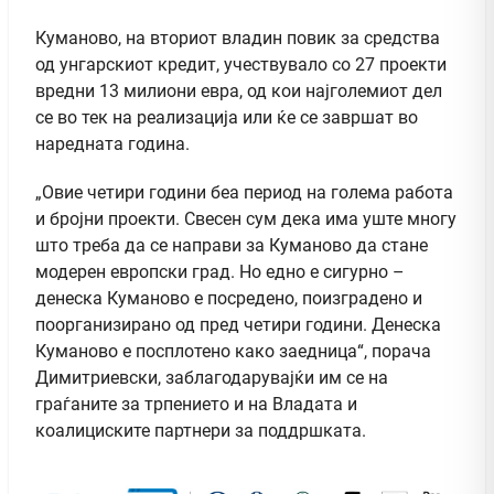
Куманово, на вториот владин повик за средства
од унгарскиот кредит, учествувало со 27 проекти
вредни 13 милиони евра, од кои најголемиот дел
се во тек на реализација или ќе се завршат во
наредната година.
„Овие четири години беа период на голема работа
и бројни проекти. Свесен сум дека има уште многу
што треба да се направи за Куманово да стане
модерен европски град. Но едно е сигурно –
денеска Куманово е посредено, поизградено и
поорганизирано од пред четири години. Денеска
Куманово е посплотено како заедница“, порача
Димитриевски, заблагодарувајќи им се на
граѓаните за трпението и на Владата и
коалициските партнери за поддршката.