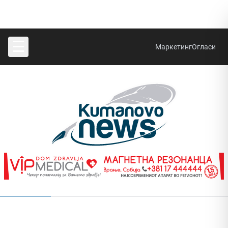
☰
Маркетинг
Огласи