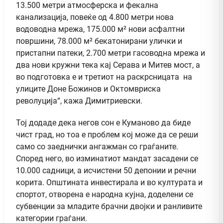
13.500 метри атмосферска и фекална
канализација, повеќе од 4.800 метри нова
водоводна мрежа, 175.000 м² нови асфалтни
површини, 78.000 м² бекатонирани улички и
пристапни патеки, 2.700 метри гасоводна мрежа и
два нови кружни тека кај Серава и Митев мост, а
во подготовка е и третиот на раскрсницата на
улиците Доне Божинов и Октомвриска
револуција“, кажа Димитриевски.
Тој додаде дека негов сон е Куманово да биде
чист град, но тоа е проблем кој може да се реши
само со заеднички ангажман со граѓаните.
Според него, во изминатиот мандат засадени се
10.000 садници, а исчистени 50 депонии и речни
корита. Општината инвестирала и во културата и
спортот, отворена е народна кујна, доделени се
субвенции за младите брачни двојки и ранливите
категории граѓани.