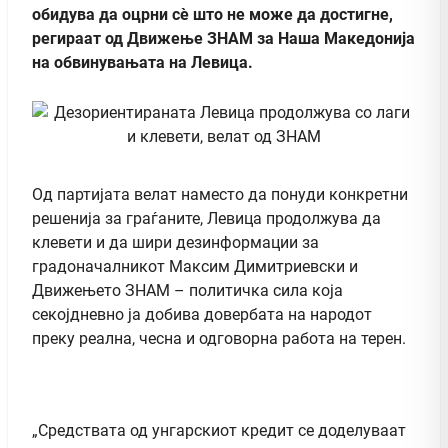
обидува да оцрни сè што не може да достигне,
регираат од Движење ЗНАМ за Наша Македонија
на обвинувањата на Левица.
Од партијата велат наместо да понуди конкретни
решенија за граѓаните, Левица продолжува да
клевети и да шири дезинформации за
градоначалникот Максим Димитриевски и
Движењето ЗНАМ – политичка сила која
секојдневно ја добива довербата на народот
преку реална, чесна и одговорна работа на терен.
„Средствата од унгарскиот кредит се доделуваат