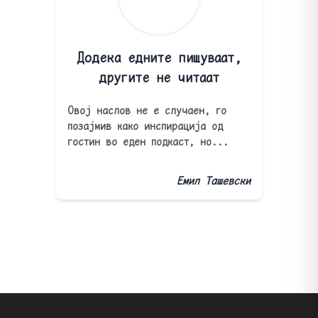
Додека едните пишуваат,
другите не читаат
Овој наслов не е случаен, го
позајмив како инспирација од
гостин во еден подкаст, но...
Емил Ташевски