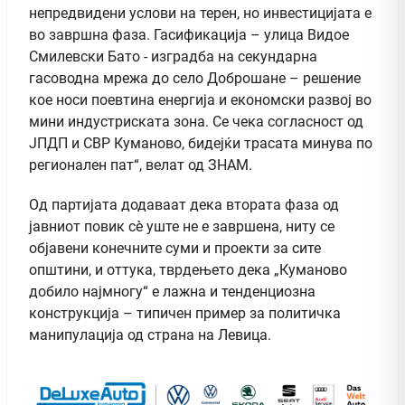
непредвидени услови на терен, но инвестицијата е
во завршна фаза. Гасификација – улица Видое
Смилевски Бато - изградба на секундарна
гасоводна мрежа до село Доброшане – решение
кое носи поевтина енергија и економски развој во
мини индустриската зона. Се чека согласност од
ЈПДП и СВР Куманово, бидејќи трасата минува по
регионален пат“, велат од ЗНАМ.
Од партијата додаваат дека втората фаза од
јавниот повик сè уште не е завршена, ниту се
објавени конечните суми и проекти за сите
општини, и оттука, тврдењето дека „Куманово
добило најмногу“ е лажна и тенденциозна
конструкција – типичен пример за политичка
манипулација од страна на Левица.