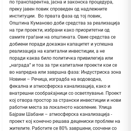
по транспарентна, јасна и законска процедура,
преку јавен повик спроведен од надлежните
институции. Во првата фаза од тој повик,
Општина Куманово доби средства за реализација
на три проекти, избрани како приоритетни од
самите граѓани на општината. Овие средства се
добиени поради докажан капацитет и успешна
реализација на капитални инвестиции, а не
поради каква било политичка привилегија или
„награда“ и тоа за три капитални проекти кои се
во напредна или завршна фаза: Индустриска зона
Новини – Речица, изградба на водоводна,
фекална и атмосферска канализација, како и
внатрешни сообраќајници со осветлување. Проект
кој отвора простор за странски инвестиции и нови
работни места за локалното население. Улица
Бајрам Шабани – атмосферска канализација -
проект кој конечно решава децениски проблем на
жителите. Работите се 80% завршени, соочени со