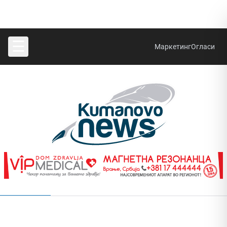
☰
Маркетинг
Огласи