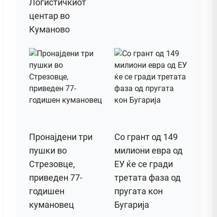
Логистичкиот
центар во
Куманово
Пронајдени три
Со грант од 149
пушки во
милиони евра од
Стрезовце,
ЕУ ќе се гради
приведен 77-
третата фаза од
годишен
пругата кон
кумановец
Бугарија