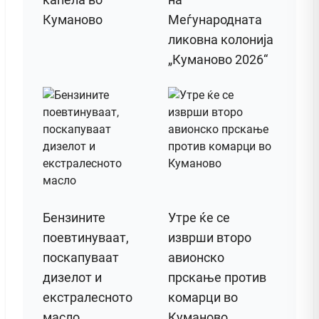
Куманово
Меѓународната
ликовна колонија
„Куманово 2026“
Бензините
Утре ќе се
поевтинуваат,
изврши второ
поскапуваат
авионско
дизелот и
прскање против
екстралесното
комарци во
масло
Куманово