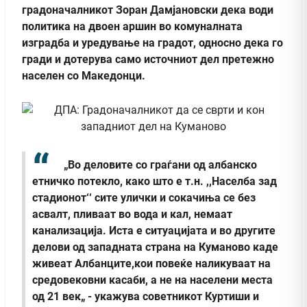
градоначалникот Зоран Дамјановски дека води
политика на двоен аршин во комуналната
изградба и уредување на градот, односно дека го
гради и дотерува само источниот дел претежно
населен со Македонци.
„Во деловите со граѓани од албанско
етничко потекло, како што е т.н. ,,Населба зад
стадионот‘‘ сите улички и сокачиња се без
асвалт, пливаат во вода и кал, немаат
канализација. Иста е ситуацијата и во другите
делови од западната страна на Куманово каде
живеат Албанците,кои повеќе наликуваат на
средовековни касаби, а не на населени места
од 21 век„ - укажува советникот Куртиши и