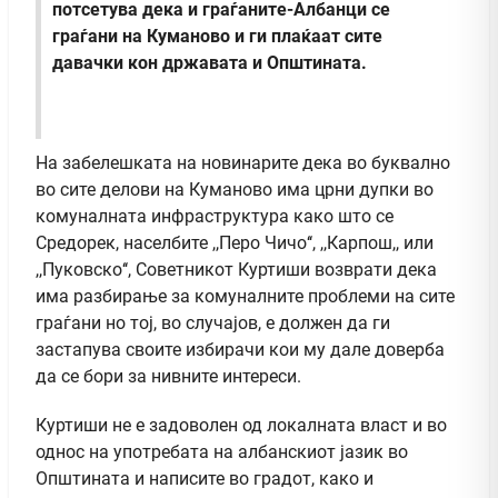
потсетува дека и граѓаните-Албанци се
граѓани на Куманово и ги плаќаат сите
давачки кон државата и Општината.
На забелешката на новинарите дека во буквално
во сите делови на Куманово има црни дупки во
комуналната инфраструктура како што се
Средорек, населбите ,,Перо Чичо‘‘, ,,Карпош,, или
,,Пуковско‘‘, Советникот Куртиши возврати дека
има разбирање за комуналните проблеми на сите
граѓани но тој, во случајов, е должен да ги
застапува своите избирачи кои му дале доверба
да се бори за нивните интереси.
Куртиши не е задоволен од локалната власт и во
однос на употребата на албанскиот јазик во
Општината и написите во градот, како и