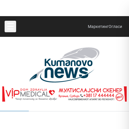
☰
Маркетинг
Огласи