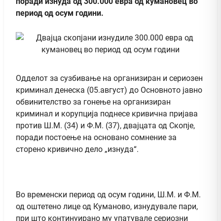
поради изнуда од 300.000 евра од кумановец во
период од осум години.
Одделот за сузбивање на организиран и сериозен
криминал денеска (05.август) до Oсновното јавно
обвинителство за гонење на организиран
криминал и корупција поднесе кривична пријава
против Ш.М. (34) и Ф.М. (37), двајцата од Скопје,
поради постоење на основано сомнение за
сторено кривично дело „изнуда“.
Во временски период од осум години, Ш.М. и Ф.М.
од оштетено лице од Куманово, изнудувале пари,
при што континуирано му упатувале сериозни