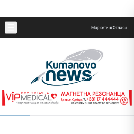
☰
Маркетинг
Огласи