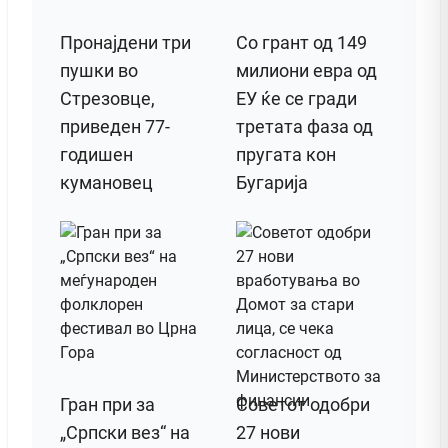
Пронајдени три
Со грант од 149
пушки во
милиони евра од
Стрезовце,
ЕУ ќе се гради
приведен 77-
третата фаза од
годишен
пругата кон
кумановец
Бугарија
Гран при за
Советот одобри
„Српски вез“ на
27 нови