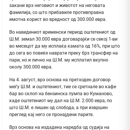
закани врз неговиот и животот на неговата
фамилија, со што прибавиле противправна
имотна корист во вредност од 300.000 евра.
Во наведениот временски период оштетениот од
Ш.М. земал 30.000 евра договарајќи се секој 1-ви
во месецот да му исплаќа камата од 16%, при што
до сега во повеќе наврати преку брз трансфер на
пари, но и лично на Ш.М. му исплатил вкупно
околу 300.000 евра.
На 4. август, врз основа на претходен договор
меѓу Ш.М. и оштетениот, тие се сретнале во кафе
бар во склоп на бензинска пумпа во Куманово,
каде оштетениот му дал на Ш.М. 2.000 евра, по
што Ш.М. е лишен од слобода, а при извршен
преглед кај него се пронајдени парите.
Врз основа на издадена наредба од судија на