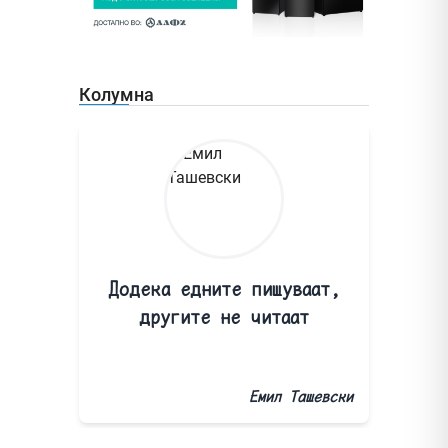
Колумна
Додека едните пишуваат,
другите не читаат
Емил Ташевски